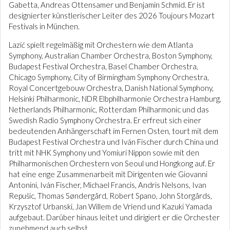
Gabetta, Andreas Ottensamer und Benjamin Schmid. Er ist
designierter künstlerischer Leiter des 2026 Toujours Mozart
Festivals in München.
Lazić spielt regelmäßig mit Orchestern wie dem Atlanta
Symphony, Australian Chamber Orchestra, Boston Symphony,
Budapest Festival Orchestra, Basel Chamber Orchestra,
Chicago Symphony, City of Birmingham Symphony Orchestra,
Royal Concertgebouw Orchestra, Danish National Symphony,
Helsinki Philharmonic, NDR Elbphilharmonie Orchestra Hamburg,
Netherlands Philharmonic, Rotterdam Philharmonic und das
Swedish Radio Symphony Orchestra. Er erfreut sich einer
bedeutenden Anhängerschaft im Fernen Osten, tourt mit dem
Budapest Festival Orchestra und Iván Fischer durch China und
tritt mit NHK Symphony und Yomiuri Nippon sowie mit den
Philharmonischen Orchestern von Seoul und Hongkong auf. Er
hat eine enge Zusammenarbeit mit Dirigenten wie Giovanni
Antonini, Iván Fischer, Michael Francis, Andris Nelsons, Ivan
Repušic, Thomas Søndergård, Robert Spano, John Storgårds,
Krzysztof Urbanski, Jan Willem de Vriend und Kazuki Yamada
aufgebaut. Darüber hinaus leitet und dirigiert er die Orchester
zunehmend auch selbst.