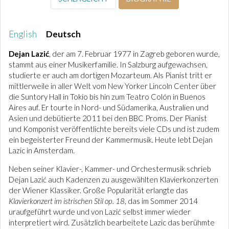
English
Deutsch
Dejan Lazić
, der am 7. Februar 1977 in Zagreb geboren wurde,
stammt aus einer Musikerfamilie. In Salzburg aufgewachsen,
studierte er auch am dortigen Mozarteum. Als Pianist tritt er
mittlerweile in aller Welt vom New Yorker Lincoln Center über
die Suntory Hall in Tokio bis hin zum Teatro Colón in Buenos
Aires auf. Er tourte in Nord- und Südamerika, Australien und
Asien und debütierte 2011 bei den BBC Proms. Der Pianist
und Komponist veröffentlichte bereits viele CDs und ist zudem
ein begeisterter Freund der Kammermusik. Heute lebt Dejan
Lazic in Amsterdam.
Neben seiner Klavier-, Kammer- und Orchestermusik schrieb
Dejan Lazić auch Kadenzen zu ausgewählten Klavierkonzerten
der Wiener Klassiker. Große Popularität erlangte das
Klavierkonzert im istrischen Stil op. 18
, das im Sommer 2014
uraufgeführt wurde und von Lazić selbst immer wieder
interpretiert wird. Zusätzlich bearbeitete Lazic das berühmte