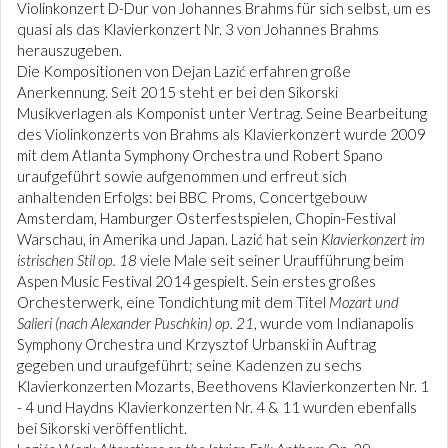
Violinkonzert D-Dur von Johannes Brahms für sich selbst, um es
quasi als das Klavierkonzert Nr. 3 von Johannes Brahms
herauszugeben.
Die Kompositionen von Dejan Lazić erfahren große
Anerkennung. Seit 2015 steht er bei den Sikorski
Musikverlagen als Komponist unter Vertrag. Seine Bearbeitung
des Violinkonzerts von Brahms als Klavierkonzert wurde 2009
mit dem Atlanta Symphony Orchestra und Robert Spano
uraufgeführt sowie aufgenommen und erfreut sich
anhaltenden Erfolgs: bei BBC Proms, Concertgebouw
Amsterdam, Hamburger Osterfestspielen, Chopin-Festival
Warschau, in Amerika und Japan. Lazić hat sein
Klavierkonzert im
istrischen Stil op. 18
viele Male seit seiner Uraufführung beim
Aspen Music Festival 2014 gespielt. Sein erstes großes
Orchesterwerk, eine Tondichtung mit dem Titel
Mozart und
Salieri (nach Alexander Puschkin) op. 21
, wurde vom Indianapolis
Symphony Orchestra und Krzysztof Urbanski in Auftrag
gegeben und uraufgeführt; seine Kadenzen zu sechs
Klavierkonzerten Mozarts, Beethovens Klavierkonzerten Nr. 1
- 4 und Haydns Klavierkonzerten Nr. 4 & 11 wurden ebenfalls
bei Sikorski veröffentlicht.