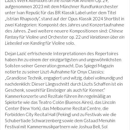
Lazićs Werk
Alterations on the Istrian Folk Anthem
Op. 29,
aufgenommen 2023 mit dem Münchner Rundfunkorchester
unter Ivan Repušic für das BR Klassik Label unter dem Titel
„Istrian Rhapsody“, stand auf der Opus Klassik 2024 Shortlist in
zwei Kategorien: Komponist des Jahres und Konzertaufnahme
des Jahres. Zwei weitere neuere Kompositionen sind:
Chinese
Fantasy
für Violine und Orchester op. 22 und
Variationen über ein
Liebeslied von Kanding
für Violine solo.
Dejan Lazić erfrischende Interpretationen des Repertoires
haben ihn zu einem der einzigartigsten und ungewöhnlichsten
Solisten seiner Generation gemacht. Das Spiegel Magazin
notierte zu seiner Liszt-Aufnahme für Onyx Classics:
„Grandiose Technik, engagiert und witzig, dabei vollmundig und
nachdenklich: Dieser Längsschnitt durch Liszts Schaffen ist ein
Geschenk, sowohl für Einsteiger als auch für Kenner.“
Kammerkonzerte und Rezitale führen ihn regelmäßig an
Spielorte wie das Teatro Colón (Buenos Aires), das Lincoln
Center (New York), das Melbourne Recital Centre, die
Forbidden City Recital Hall (Peking) und zu Festivals wie die
Schubertiade Schwarzenberg sowie dem Gstaad Menuhin
Festival mit Kammermusikpartnern wie Joshua Bell, Sol