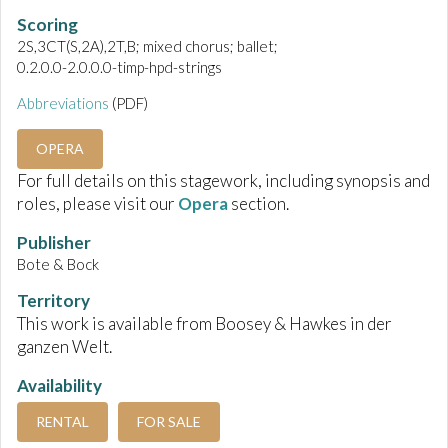
Scoring
2S,3CT(S,2A),2T,B; mixed chorus; ballet;
0.2.0.0-2.0.0.0-timp-hpd-strings
Abbreviations
(PDF)
OPERA
For full details on this stagework, including synopsis and
roles, please visit our
Opera
section.
Publisher
Bote & Bock
Territory
This work is available from Boosey & Hawkes in der
ganzen Welt.
Availability
RENTAL
FOR SALE