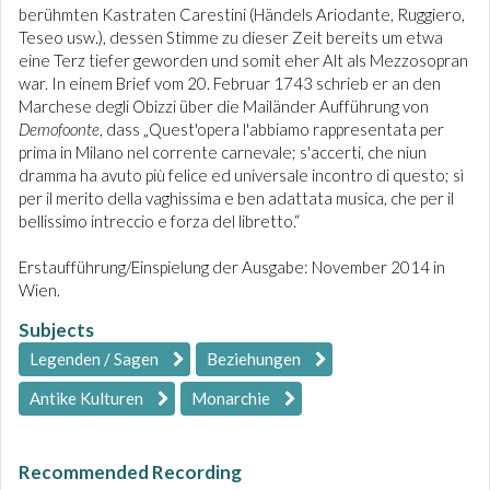
berühmten Kastraten Carestini (Händels Ariodante, Ruggiero,
Teseo usw.), dessen Stimme zu dieser Zeit bereits um etwa
eine Terz tiefer geworden und somit eher Alt als Mezzosopran
war. In einem Brief vom 20. Februar 1743 schrieb er an den
Marchese degli Obizzi über die Mailänder Aufführung von
Demofoonte
, dass „Quest'opera l'abbiamo rappresentata per
prima in Milano nel corrente carnevale; s'accerti, che niun
dramma ha avuto più felice ed universale incontro di questo; sì
per il merito della vaghissima e ben adattata musica, che per il
bellissimo intreccio e forza del libretto.“
Erstaufführung/Einspielung der Ausgabe: November 2014 in
Wien.
Subjects
Legenden / Sagen
Beziehungen
Antike Kulturen
Monarchie
Recommended Recording