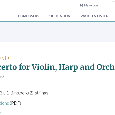
My Account
COMPOSERS
PUBLICATIONS
WATCH & LISTEN
, Jüri
erto for Violin, Harp and Orch
30'
.3.3.1-timp.perc(2)-strings
tions
(PDF)
r