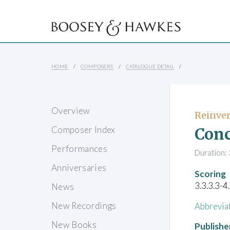
HOME
COMPOSERS
CATALOGUE DETAIL
Overview
Reinvere
Conc
Composer Index
Performances
Duration: 
Anniversaries
Scoring
3.3.3.3-4
News
New Recordings
Abbrevia
New Books
Publishe