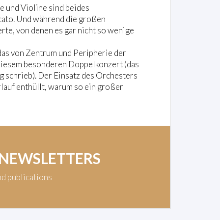
fe und Violine sind beides
icato. Und während die großen
rte, von denen es gar nicht so wenige
das von Zentrum und Peripherie der
diesem besonderen Doppelkonzert (das
ng schrieb). Der Einsatz des Orchesters
lauf enthüllt, warum so ein großer
 NEWSLETTERS
nd publications