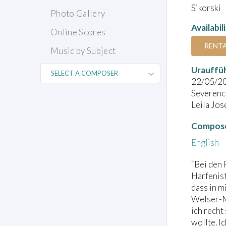
Sikorski
Photo Gallery
Availabil
Online Scores
RENT
Music by Subject
Urauffü
22/05/2
Severenc
Leila Jos
Compose
English
“Bei den 
Harfenist
dass in m
Welser-Mö
ich recht
wollte. I