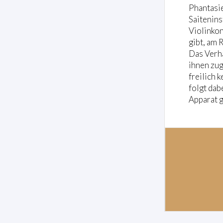
Phantasie
Saitenins
Violinkon
gibt, am 
Das Verhä
ihnen zu
freilich 
folgt dab
Apparat g