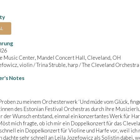
ity
AL
hrung
026
e Music Center, Mandel Concert Hall, Cleveland, OH
efowicz, violin / Trina Struble, harp / The Cleveland Orchest
r's Notes
Proben zu meinem Orchesterwerk ‘Und müde vom Glück, fingen
innen des Estonian Festival Orchestras durch ihre Musizierl
ir der Wunsch entstand, einmal ein konzertantes Werk für Har
st mich fragte, ob ich mir ein Doppelkonzert für das Clevel
 schnell ein Doppelkonzert für Violine und Harfe vor, weil ic
ch dachte sehr schnell an Leila Jozefowicz als Solistin dabei, 