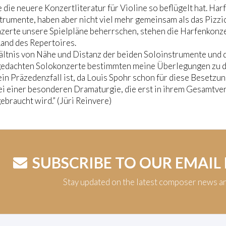
 die neuere Konzertliteratur für Violine so beflügelt hat. Har
trumente, haben aber nicht viel mehr gemeinsam als das Pizz
zerte unsere Spielpläne beherrschen, stehen die Harfenkonze
Rand des Repertoires.
ltnis von Nähe und Distanz der beiden Soloinstrumente und 
gedachten Solokonzerte bestimmten meine Überlegungen zu 
kein Präzedenzfall ist, da Louis Spohr schon für diese Besetzu
ei einer besonderen Dramaturgie, die erst in ihrem Gesamtver
ebraucht wird.” (Jüri Reinvere)
SUBSCRIBE TO OUR EMAIL
Stay updated on the latest composer news a