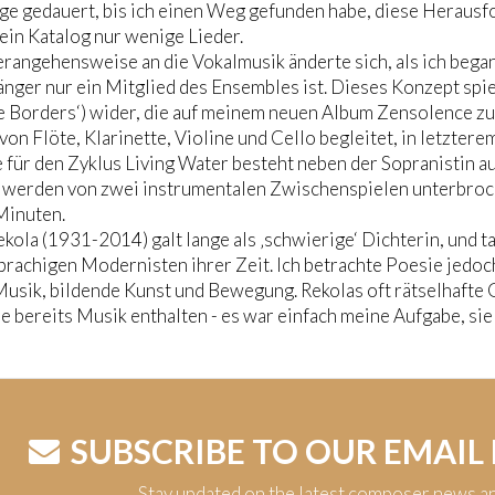
nge gedauert, bis ich einen Weg gefunden habe, diese Herau
ein Katalog nur wenige Lieder.
angehensweise an die Vokalmusik änderte sich, als ich began
änger nur ein Mitglied des Ensembles ist. Dieses Konzept spi
he Borders‘) wider, die auf meinem neuen Album Zensolence zu 
von Flöte, Klarinette, Violine und Cello begleitet, in letzter
für den Zyklus Living Water besteht neben der Sopranistin aus
 werden von zwei instrumentalen Zwischenspielen unterbro
Minuten.
kola (1931-2014) galt lange als ‚schwierige‘ Dichterin, und t
prachigen Modernisten ihrer Zeit. Ich betrachte Poesie jedoch 
Musik, bildende Kunst und Bewegung. Rekolas oft rätselhafte
ie bereits Musik enthalten - es war einfach meine Aufgabe, si
SUBSCRIBE TO OUR EMAIL
Stay updated on the latest composer news a