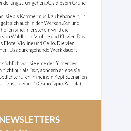
sforderung zu umgehen. Aus diesem Grund
n, sie als Kammermusik zu behandeln, in
egelt sich auch in den Werken Zen und
hören sind. In ersterem wird die
em von Waldhorn, Violine und Klavier. Das
 Flöte, Violine und Cello. Die vier
chen. Das durchgehende Werk dauert
atsächlich war sie eine der führenden
nicht nur als Text, sondern erlebe sie
 Gedichte rufen in meinem Kopf Szenarien
e aufzuschreiben.“ (Osmo Tapio Räihälä)
 NEWSLETTERS
nd publications