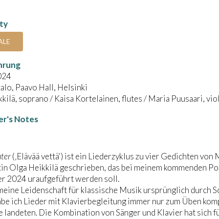
ity
ALE
hrung
024
alo, Paavo Hall, Helsinki
kilä, soprano / Kaisa Kortelainen, flutes / Maria Puusaari, viol
r's Notes
ater
(‚Elävää vettä‘) ist ein Liederzyklus zu vier Gedichten von 
in Olga Heikkilä geschrieben, das bei meinem kommenden Port
r 2024 uraufgeführt werden soll.
eine Leidenschaft für klassische Musik ursprünglich durch S
be ich Lieder mit Klavierbegleitung immer nur zum Üben komp
 landeten. Die Kombination von Sänger und Klavier hat sich f