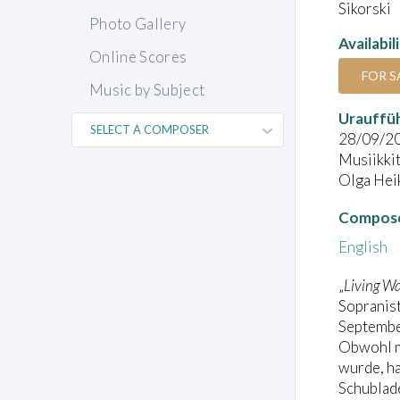
Sikorski
Photo Gallery
Availabil
Online Scores
FOR S
Music by Subject
Urauffü
28/09/2
Musiikkit
Olga Heik
Compose
English
„
Living W
Sopranist
Septembe
Obwohl m
wurde, ha
Schublade