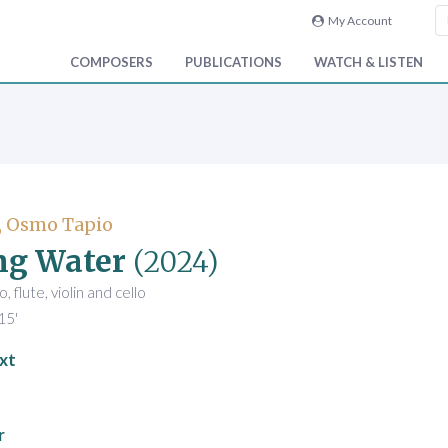
My Account
COMPOSERS
PUBLICATIONS
WATCH & LISTEN
, Osmo Tapio
ng Water
(2024)
, flute, violin and cello
15'
xt
r