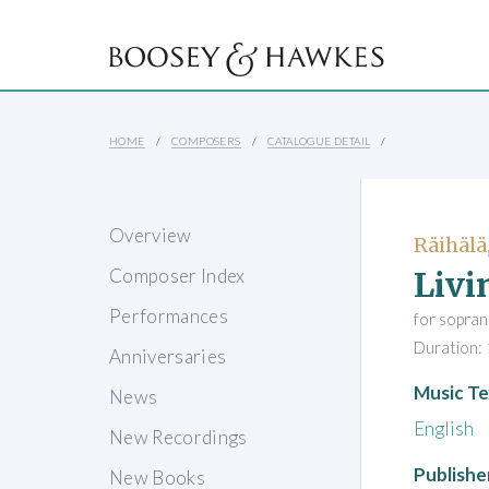
HOME
COMPOSERS
CATALOGUE DETAIL
Overview
Räihälä
Livi
Composer Index
Performances
for soprano
Duration: 
Anniversaries
Music Te
News
English
New Recordings
Publishe
New Books