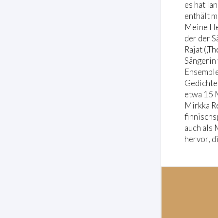
es hat la
enthält m
Meine Her
der der S
Rajat (‚T
Sängerin 
Ensemble 
Gedichte
etwa 15 
Mirkka Re
finnischs
auch als 
hervor, d