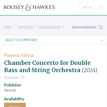
HOME
COMPOSERS
CATALOGUE DETAIL
SEARCH CATALOGUE
Firsova, Elena
Chamber Concerto for Double
Bass and String Orchestra
(2024)
Duration: 15'
Publisher
Sikorski
Availability