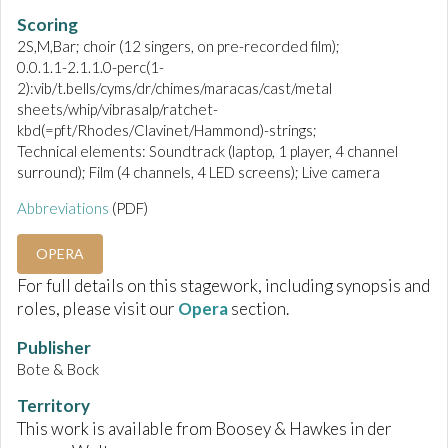
Scoring
2S,M,Bar; choir (12 singers, on pre-recorded film);
0.0.1.1-2.1.1.0-perc(1-
2):vib/t.bells/cyms/dr/chimes/maracas/cast/metal
sheets/whip/vibrasalp/ratchet-
kbd(=pft/Rhodes/Clavinet/Hammond)-strings;
Technical elements: Soundtrack (laptop, 1 player, 4 channel
surround); Film (4 channels, 4 LED screens); Live camera
Abbreviations
(PDF)
OPERA
For full details on this stagework, including synopsis and
roles, please visit our
Opera
section.
Publisher
Bote & Bock
Territory
This work is available from Boosey & Hawkes in der