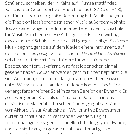
Schüler zu schreiben, der in Käina auf Hiiumaa stattfindet.
Käina ist der Geburtsort von Rudolf Tobias (1873 bis 1918),
der für uns Esten eine große Bedeutung hat: Mit ihm begann
die Tradition klassischer estnischer Musik, außerdem wohnte
Tobias später lange in Berlin und arbeitete in der Hochschule
für Musik. Mich freute diese Anfrage sehr. Es ist so wichtig,
dass schon bei Schülern die Beschäftigung mit zeitgenössischer
Musik beginnt, gerade auf dem Klavier, einem Instrument, auf
dem schon alles gesagt zu sein scheint.
Nachtbild mit Javafarnen
setzt meine Reihe mit Nachtbildern für verschiedene
Besetzungen fort. Javafarne wird fast jeder schon einmal
gesehen haben. Aquarien werden gern mit ihnen bepflanzt. Sie
sind Amphibien, die mit ihren langen, zarten Blättern sowohl
unter Wasser als auch an der Luft leben können. Das Stück
verlangt farbenreiches Spiel im zarten Bereich der Dynamik. Es
geht weniger um Kraft als um Nuancen. Dabei nimmt das
musikalische Material unterschiedliche Aggregatszustände
vom Akkord bis zur Arabeske an. Wellenartige Bewegungen
dürfen durchaus bildlich verstanden werden. Es gibt
toccatenartige Passagen im schnellen Interlogging der Hände,
aber sie sind klanglich gerade nicht toccatenartig, also