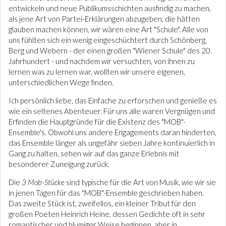
entwickeln und neue Publikumsschichten ausfindig zu machen,
als jene Art von Partei-Erklärungen abzugeben, die hätten
glauben machen können, wir wären eine Art "Schule". Alle von
uns fühlten sich ein wenig eingeschüchtert durch Schönberg,
Berg und Webern - der einen großen "Wiener Schule" des 20.
Jahrhundert - und nachdem wir versuchten, von ihnen zu
lernen was zu lernen war, wollten wir unsere eigenen,
unterschiedlichen Wege finden.
Ich persönlich liebe, das Einfache zu erforschen und genieße es
wie ein seltenes Abenteuer. Für uns alle waren Vergnügen und
Erfinden die Hauptgründe für die Existenz des "MOB"-
Ensemble's. Obwohl uns andere Engagements daran hinderten,
das Ensemble länger als ungefähr sieben Jahre kontinuierlich in
Gang zu halten, sehen wir auf das ganze Erlebnis mit
besonderer Zuneigung zurück.
Die
3 Mob-Stücke
sind typische für die Art von Musik, wie wir sie
in jenen Tagen für das "MOB"-Ensemble geschrieben haben.
Das zweite Stück ist, zweifellos, ein kleiner Tribut für den
großen Poeten Heinrich Heine, dessen Gedichte oft in sehr
romantischer und blumiger Weise beginnen, aber in