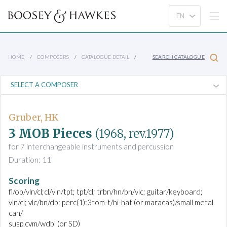
HOME
COMPOSERS
CATALOGUE DETAIL
SEARCH CATALOGUE
Gruber, HK
3 MOB Pieces
(1968, rev.1977)
for 7 interchangeable instruments and percussion
Duration: 11'
Scoring
fl/ob/vln/cl;cl/vln/tpt; tpt/cl; trbn/hn/bn/vlc; guitar/keyboard;
vln/cl; vlc/bn/db; perc(1):3tom-t/hi-hat (or maracas)/small metal
can/
susp.cym/wdbl (or SD)