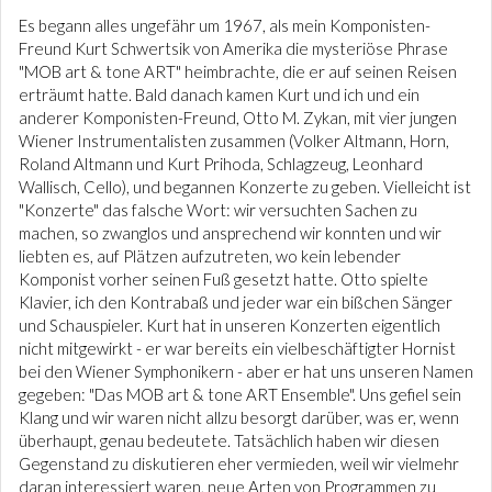
Es begann alles ungefähr um 1967, als mein Komponisten-
Freund Kurt Schwertsik von Amerika die mysteriöse Phrase
"MOB art & tone ART" heimbrachte, die er auf seinen Reisen
erträumt hatte. Bald danach kamen Kurt und ich und ein
anderer Komponisten-Freund, Otto M. Zykan, mit vier jungen
Wiener Instrumentalisten zusammen (Volker Altmann, Horn,
Roland Altmann und Kurt Prihoda, Schlagzeug, Leonhard
Wallisch, Cello), und begannen Konzerte zu geben. Vielleicht ist
"Konzerte" das falsche Wort: wir versuchten Sachen zu
machen, so zwanglos und ansprechend wir konnten und wir
liebten es, auf Plätzen aufzutreten, wo kein lebender
Komponist vorher seinen Fuß gesetzt hatte. Otto spielte
Klavier, ich den Kontrabaß und jeder war ein bißchen Sänger
und Schauspieler. Kurt hat in unseren Konzerten eigentlich
nicht mitgewirkt - er war bereits ein vielbeschäftigter Hornist
bei den Wiener Symphonikern - aber er hat uns unseren Namen
gegeben: "Das MOB art & tone ART Ensemble". Uns gefiel sein
Klang und wir waren nicht allzu besorgt darüber, was er, wenn
überhaupt, genau bedeutete. Tatsächlich haben wir diesen
Gegenstand zu diskutieren eher vermieden, weil wir vielmehr
daran interessiert waren, neue Arten von Programmen zu