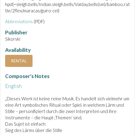
hpd(=sleigh.bells/Indian.sleigh.bells/Valday.bells(sm)/bamboo.rat
tle/2flex/maracas/guiro-cel)
Abbreviations
(PDF)
Publisher
Sikorski
Availability
RENTAL
Composer's Notes
English
„Dieses Werk ist keine reine Musik. Es handelt sich vielmehr um
eine Art symbolisches Ritual oder Spiel, in welchem Lärm und
Stille – personifiziert durch die zwei Interpreten und ihre
Instrumente – die Haupt-‚Themen‘ sind.
Das Sujet ist einfach:
Sieg des Lärms über die Stille