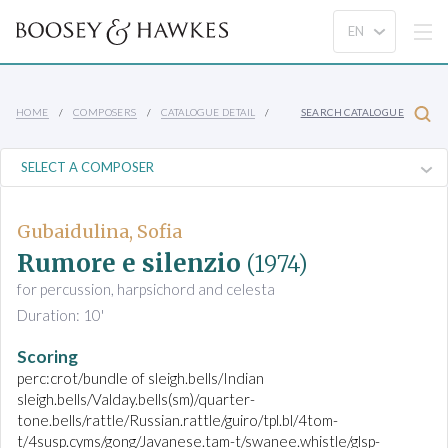
HOME
COMPOSERS
CATALOGUE DETAIL
SEARCH CATALOGUE
Gubaidulina, Sofia
Rumore e silenzio
(1974)
for percussion, harpsichord and celesta
Duration: 10'
Scoring
perc:crot/bundle of sleigh.bells/Indian
sleigh.bells/Valday.bells(sm)/quarter-
tone.bells/rattle/Russian.rattle/guiro/tpl.bl/4tom-
t/4susp.cyms/gong/Javanese.tam-t/swanee.whistle/glsp-