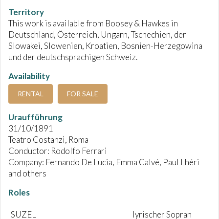
Territory
This work is available from Boosey & Hawkes in
Deutschland, Österreich, Ungarn, Tschechien, der
Slowakei, Slowenien, Kroatien, Bosnien-Herzegowina
und der deutschsprachigen Schweiz.
Availability
RENTAL
FOR SALE
Uraufführung
31/10/1891
Teatro Costanzi, Roma
Conductor: Rodolfo Ferrari
Company: Fernando De Lucia, Emma Calvé, Paul Lhéri
and others
Roles
SUZEL
lyrischer Sopran