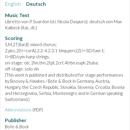
English
Deutsch
Music Text
Libretto von P. Suardon (d.i. Nicola Daspuro); deutsch von Max
Kalbeck (ital., dt.)
Scoring
S,M,2T,Bar,B; mixed chorus;
2.picc.2(II=corA).2.2-4.2.3.1-timp.perc(2):I=SD/tam-t;
II=BD/cym-harp-strings;
on-stage: ob; 2hn.thn.2tpt.2crt.4trbn.euph.2tuba;
off-stage: solo vln
(This work is published and distributed for stage performances
by Boosey & Hawkes / Bote & Bock in Germany, Austria,
Hungary, the Czech Republic, Slovakia, Slovenia, Croatia, Bosnia
and Herzegovina, Serbia, Montenegro and in German speaking
Switzerland.)
Abbreviations
(PDF)
Publisher
Bote & Bock