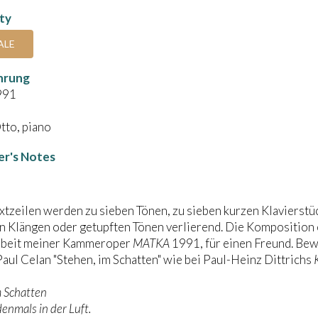
ity
ALE
hrung
991
tto, piano
r's Notes
xtzeilen werden zu sieben Tönen, zu sieben kurzen Klavierstü
 Klängen oder getupften Tönen verlierend. Die Komposition 
beit meiner Kammeroper
MATKA
1991, für einen Freund. Bew
Paul Celan "Stehen, im Schatten" wie bei Paul-Heinz Dittrichs
m Schatten
nmals in der Luft.