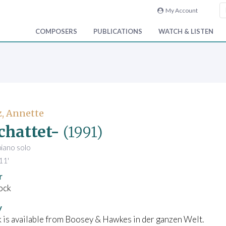
My Account
COMPOSERS
PUBLICATIONS
WATCH & LISTEN
, Annette
chattet-
(1991)
piano solo
11'
r
ock
y
 is available from Boosey & Hawkes in der ganzen Welt.