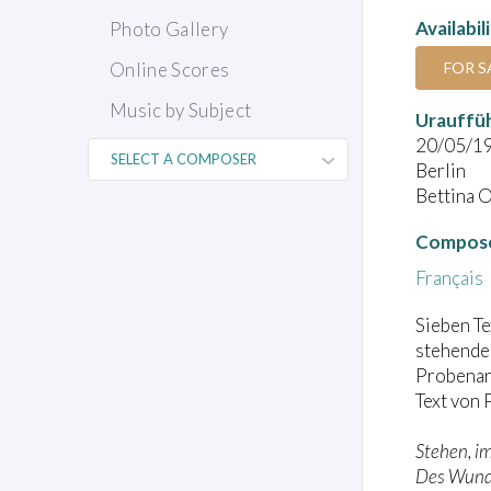
Availabil
Photo Gallery
FOR S
Online Scores
Music by Subject
Urauffü
20/05/1
Berlin
Bettina O
Compose
Français
Sieben Te
stehenden
Probenar
Text von 
Stehen, i
Des Wunde