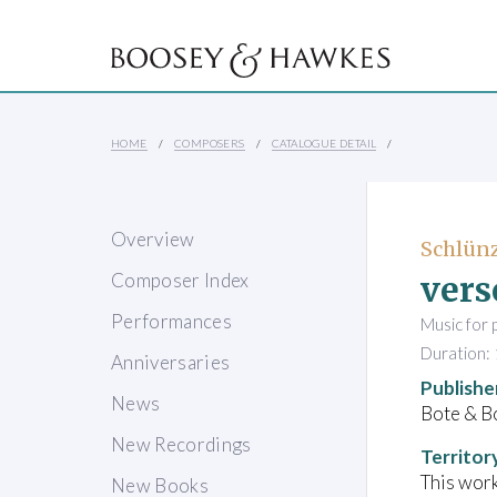
HOME
COMPOSERS
CATALOGUE DETAIL
Overview
Schlünz
vers
Composer Index
Performances
Music for 
Duration: 
Anniversaries
Publishe
News
Bote & B
New Recordings
Territor
This work
New Books