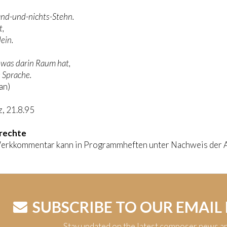
nd-und-nichts-Stehn.
t,
lein.
, was darin Raum hat,
 Sprache.
an)
z, 21.8.95
rechte
erkkommentar kann in Programmheften unter Nachweis der A
SUBSCRIBE TO OUR EMAIL
Stay updated on the latest composer news a