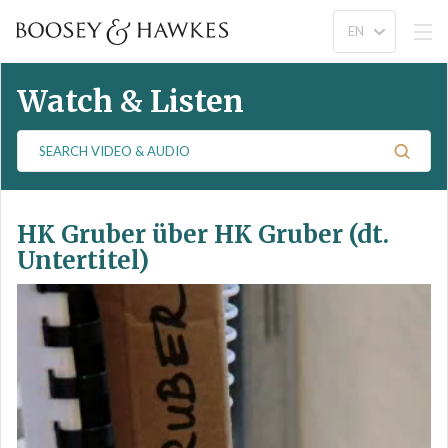
Watch & Listen
S
e
a
r
HK Gruber über HK Gruber (dt.
c
h
Untertitel)
V
i
d
e
o
&
A
u