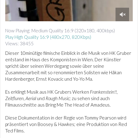
d
i
o
0
o
Now Playing: Medium Quality 16:9 (320x180, 400kbps)
f
Play High Quality 16:9 (480x270, 820Kbps)
9
m
Views: 38455
i
n
Dieser 10minütige filmische Einblick in die Musik von HK Gruber
u
entstand im Haus des Komponisten in Wien. Der Künstler
t
spricht über seinen Werdegang sowie über seine
e
Zusammenarbeit mit so renommierten Solisten wie Håkan
s
,
Hardenberger, Ernst Kovacic und Yo-Yo Ma.
5
4
Es erklingt Musik aus HK Grubers Werken
Frankenstein!!
,
s
e
Zeitfluren
,
Aerial
und
Rough Music
; zu sehen sind auch
c
Filmausschnitte aus Bring Me The Head of Amadeus.
o
n
d
Diese Dokumentation in der Regie von Tommy Pearson wird
s
präsentiert von Boosey & Hawkes; eine Produktion von Red
Ted Films.