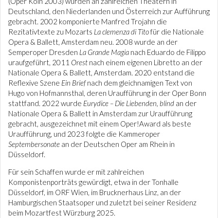
(Oper Köln 2003) wurden an zahlreichen Theatern in
Deutschland, den Niederlanden und Österreich zur Aufführung
gebracht. 2002 komponierte Manfred Trojahn die
Rezitativtexte zu Mozarts
La clemenza di Tito
für die Nationale
Opera & Ballett, Amsterdam neu. 2008 wurde an der
Semperoper Dresden
La Grande Magia
nach Eduardo de Filippo
uraufgeführt, 2011
Orest
nach einem eigenen Libretto an der
Nationale Opera & Ballett, Amsterdam. 2020 entstand die
Reflexive Szene
Ein Brief
nach dem gleichnamigen Text von
Hugo von Hofmannsthal, deren Uraufführung in der Oper Bonn
stattfand. 2022 wurde
Eurydice – Die Liebenden, blind
an der
Nationale Opera & Ballett in Amsterdam zur Uraufführung
gebracht, ausgezeichnet mit einem Oper!Award als beste
Uraufführung, und 2023 folgte die Kammeroper
Septembersonate
an der Deutschen Oper am Rhein in
Düsseldorf.
Für sein Schaffen wurde er mit zahlreichen
Komponistenporträts gewürdigt, etwa in der Tonhalle
Düsseldorf, im ORF Wien, im Brucknerhaus Linz, an der
Hamburgischen Staatsoper und zuletzt bei seiner Residenz
beim Mozartfest Würzburg 2025.