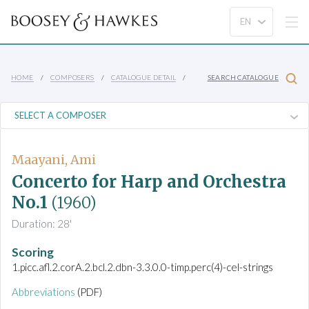
HOME
COMPOSERS
CATALOGUE DETAIL
SEARCH CATALOGUE
Maayani, Ami
Concerto for Harp and Orchestra
No.1
(1960)
Duration: 28'
Scoring
1.picc.afl.2.corA.2.bcl.2.dbn-3.3.0.0-timp.perc(4)-cel-strings
Abbreviations
(PDF)