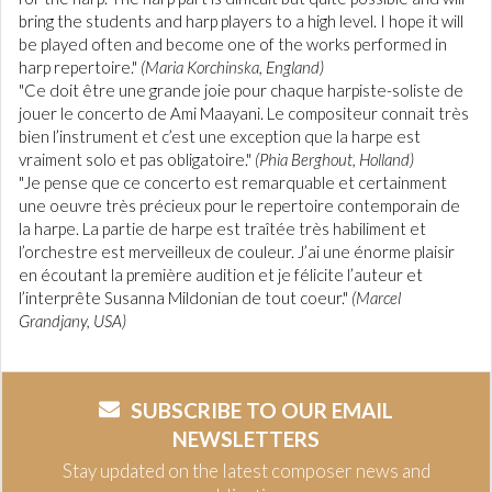
bring the students and harp players to a high level. I hope it will
be played often and become one of the works performed in
harp repertoire."
(Maria Korchinska, England)
"Ce doit être une grande joie pour chaque harpiste-soliste de
jouer le concerto de Ami Maayani. Le compositeur connait très
bien l’instrument et c’est une exception que la harpe est
vraiment solo et pas obligatoire."
(Phia Berghout, Holland)
"Je pense que ce concerto est remarquable et certainment
une oeuvre très précieux pour le repertoire contemporain de
la harpe. La partie de harpe est traîtée très habiliment et
l’orchestre est merveilleux de couleur. J’ai une énorme plaisir
en écoutant la première audition et je félicite l’auteur et
l’interprête Susanna Mildonian de tout coeur."
(Marcel
Grandjany, USA)
SUBSCRIBE TO OUR EMAIL
NEWSLETTERS
Stay updated on the latest composer news and