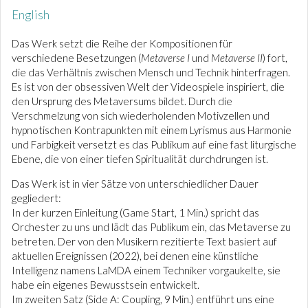
English
Das Werk setzt die Reihe der Kompositionen für
verschiedene Besetzungen (
Metaverse I
und
Metaverse II
) fort,
die das Verhältnis zwischen Mensch und Technik hinterfragen.
Es ist von der obsessiven Welt der Videospiele inspiriert, die
den Ursprung des Metaversums bildet. Durch die
Verschmelzung von sich wiederholenden Motivzellen und
hypnotischen Kontrapunkten mit einem Lyrismus aus Harmonie
und Farbigkeit versetzt es das Publikum auf eine fast liturgische
Ebene, die von einer tiefen Spiritualität durchdrungen ist.
Das Werk ist in vier Sätze von unterschiedlicher Dauer
gegliedert:
In der kurzen Einleitung (Game Start, 1 Min.) spricht das
Orchester zu uns und lädt das Publikum ein, das Metaverse zu
betreten. Der von den Musikern rezitierte Text basiert auf
aktuellen Ereignissen (2022), bei denen eine künstliche
Intelligenz namens LaMDA einem Techniker vorgaukelte, sie
habe ein eigenes Bewusstsein entwickelt.
Im zweiten Satz (Side A: Coupling, 9 Min.) entführt uns eine