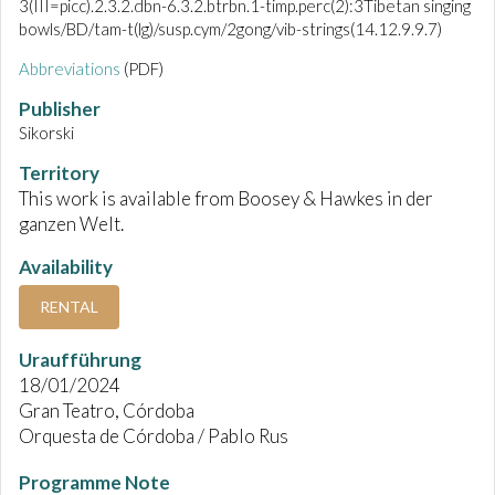
3(III=picc).2.3.2.dbn-6.3.2.btrbn.1-timp.perc(2):3Tibetan singing
bowls/BD/tam-t(lg)/susp.cym/2gong/vib-strings(14.12.9.9.7)
Abbreviations
(PDF)
Publisher
Sikorski
Territory
This work is available from Boosey & Hawkes in der
ganzen Welt.
Availability
RENTAL
Uraufführung
18/01/2024
Gran Teatro, Córdoba
Orquesta de Córdoba / Pablo Rus
Programme Note