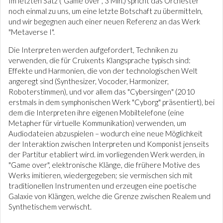
Im letzten Satz ("Game over", 3 Min.) spricht das Orchester
noch einmal zu uns, um eine letzte Botschaft zu übermitteln,
und wir begegnen auch einer neuen Referenz an das Werk
"Metaverse I".
Die Interpreten werden aufgefordert, Techniken zu
verwenden, die für Cruixents Klangsprache typisch sind:
Effekte und Harmonien, die von der technologischen Welt
angeregt sind (Synthesizer, Vocoder, Harmonizer,
Roboterstimmen), und vor allem das "Cybersingen" (2010
erstmals in dem symphonischen Werk "Cyborg" präsentiert), bei
dem die Interpreten ihre eigenen Mobiltelefone (eine
Metapher für virtuelle Kommunikation) verwenden, um
Audiodateien abzuspielen – wodurch eine neue Möglichkeit
der Interaktion zwischen Interpreten und Komponist jenseits
der Partitur etabliert wird. im vorliegenden Werk werden, in
"Game over", elektronische Klänge, die frühere Motive des
Werks imitieren, wiedergegeben; sie vermischen sich mit
traditionellen Instrumenten und erzeugen eine poetische
Galaxie von Klängen, welche die Grenze zwischen Realem und
Synthetischem verwischt.