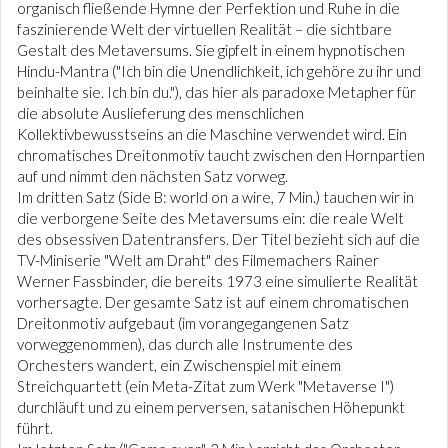
organisch fließende Hymne der Perfektion und Ruhe in die
faszinierende Welt der virtuellen Realität – die sichtbare
Gestalt des Metaversums. Sie gipfelt in einem hypnotischen
Hindu-Mantra ("Ich bin die Unendlichkeit, ich gehöre zu ihr und
beinhalte sie. Ich bin du."), das hier als paradoxe Metapher für
die absolute Auslieferung des menschlichen
Kollektivbewusstseins an die Maschine verwendet wird. Ein
chromatisches Dreitonmotiv taucht zwischen den Hornpartien
auf und nimmt den nächsten Satz vorweg.
Im dritten Satz (Side B: world on a wire, 7 Min.) tauchen wir in
die verborgene Seite des Metaversums ein: die reale Welt
des obsessiven Datentransfers. Der Titel bezieht sich auf die
TV-Miniserie "Welt am Draht" des Filmemachers Rainer
Werner Fassbinder, die bereits 1973 eine simulierte Realität
vorhersagte. Der gesamte Satz ist auf einem chromatischen
Dreitonmotiv aufgebaut (im vorangegangenen Satz
vorweggenommen), das durch alle Instrumente des
Orchesters wandert, ein Zwischenspiel mit einem
Streichquartett (ein Meta-Zitat zum Werk "Metaverse I")
durchläuft und zu einem perversen, satanischen Höhepunkt
führt.