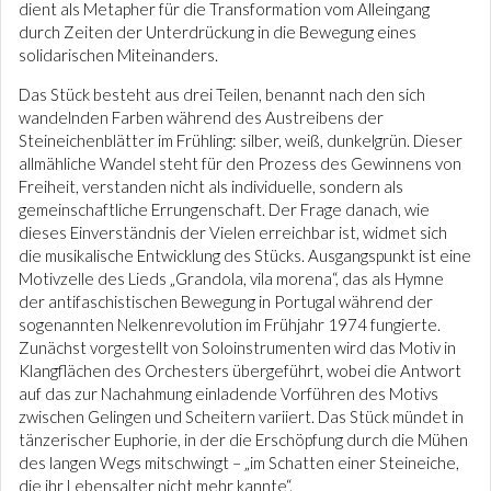
dient als Metapher für die Transformation vom Alleingang
durch Zeiten der Unterdrückung in die Bewegung eines
solidarischen Miteinanders.
Das Stück besteht aus drei Teilen, benannt nach den sich
wandelnden Farben während des Austreibens der
Steineichenblätter im Frühling: silber, weiß, dunkelgrün. Dieser
allmähliche Wandel steht für den Prozess des Gewinnens von
Freiheit, verstanden nicht als individuelle, sondern als
gemeinschaftliche Errungenschaft. Der Frage danach, wie
dieses Einverständnis der Vielen erreichbar ist, widmet sich
die musikalische Entwicklung des Stücks. Ausgangspunkt ist eine
Motivzelle des Lieds „Grandola, vila morena“, das als Hymne
der antifaschistischen Bewegung in Portugal während der
sogenannten Nelkenrevolution im Frühjahr 1974 fungierte.
Zunächst vorgestellt von Soloinstrumenten wird das Motiv in
Klangflächen des Orchesters übergeführt, wobei die Antwort
auf das zur Nachahmung einladende Vorführen des Motivs
zwischen Gelingen und Scheitern variiert. Das Stück mündet in
tänzerischer Euphorie, in der die Erschöpfung durch die Mühen
des langen Wegs mitschwingt – „im Schatten einer Steineiche,
die ihr Lebensalter nicht mehr kannte“.