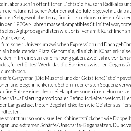
keln, aber auch in öffentlichen Lichtspielhäusern Radikales u
an die naturalistischen Abbilder auf Zelluloid gewöhnt, da tra
lichten Sehgewohnheiten gründlich zu dekonstruieren. Als de
in den 1920er-Jahren massenkompatibles Stilmittel war, trate
 selbst Agitpropagandisten wie Joris Ivens mit Kurzfilmen an 
r Aufregung.
m filmischen Universum zwischen Expression und Dada gebührt
 ein bedeutender Platz. Gehört sie, die sich in Künstlerkrei
ie dem Film eine surreale Färbung gaben. Zwei Jahre vor
Ein a
ndes, ‘unerhörtes’ Werk, das die Barriere zwischen Gegenst
h durchbrach.
e et le Clergyman
(Die Muschel und der Geistliche) ist ein psy
onen und Begehrlichkeiten. Schon in der ersten Sequenz verw
uläre Entree eines der drei Hauptpersonen in ein Horrorszen
einer Visualisierung emotionaler Befindlichkeiten weicht. Hi
der Längsachse, treten Begehrlichkeiten wie Geister aus Per
undfesten.
e strotzt nur so vor visuellen Kabinettstückchen wie Doppe
ngen und extremen Schärfe/Unschärfe-Gegensätzen. Dulac ver