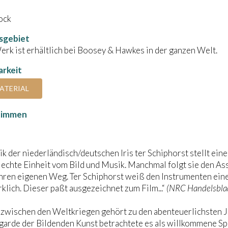
ock
sgebiet
rk ist erhältlich bei Boosey & Hawkes in der ganzen Welt.
rkeit
ATERIAL
timmen
k der niederländisch/deutschen Iris ter Schiphorst stellt ein
ne echte Einheit vom Bild und Musik. Manchmal folgt sie den A
ihren eigenen Weg. Ter Schiphorst weiß den Instrumenten ein
klich. Dieser paßt ausgezeichnet zum Film...“
(NRC Handelsbla
 zwischen den Weltkriegen gehört zu den abenteuerlichsten 
garde der Bildenden Kunst betrachtete es als willkommene Sp