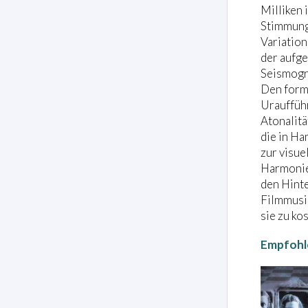
Milliken 
Stimmung 
Variation
der aufge
Seismogra
Den formg
Urauffüh
Atonalitä
die in Ha
zur visue
Harmonie 
den Hinte
Filmmusik
sie zu ko
Empfohl