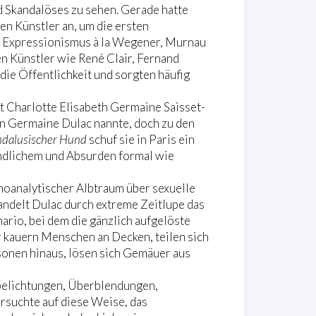
nd Skandalöses zu sehen. Gerade hatte
ten Künstler an, um die ersten
r Expressionismus à la Wegener, Murnau
n Künstler wie René Clair, Fernand
die Öffentlichkeit und sorgten häufig
 Charlotte Elisabeth Germaine Saisset-
sen Germaine Dulac nannte, doch zu den
ndalusischer Hund
schuf sie in Paris ein
ändlichem und Absurden formal wie
choanalytischer Albtraum über sexuelle
andelt Dulac durch extreme Zeitlupe das
ario, bei dem die gänzlich aufgelöste
er kauern Menschen an Decken, teilen sich
sonen hinaus, lösen sich Gemäuer aus
lbelichtungen, Überblendungen,
suchte auf diese Weise, das