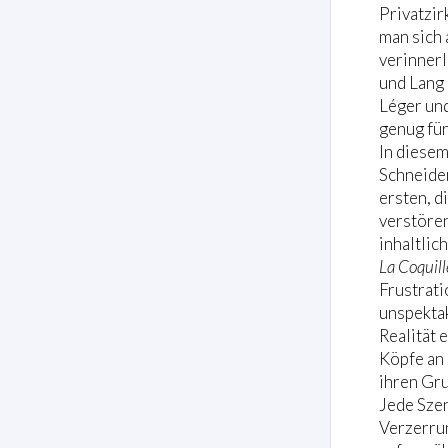
Privatzir
man sich 
verinner
und Lang 
Léger und
genug fü
In diese
Schneider
ersten, d
verstöre
inhaltlic
La Coquill
Frustrati
unspektak
Realität 
Köpfe an 
ihren Gr
Jede Szen
Verzerru