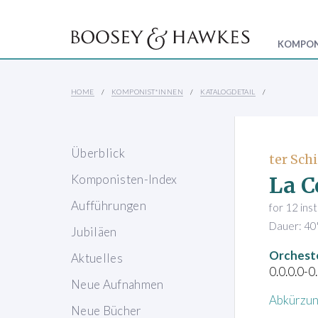
KOMPON
HOME
KOMPONIST*INNEN
KATALOGDETAIL
Überblick
ter Schi
La C
Komponisten-Index
Aufführungen
for 12 in
Dauer: 40
Jubiläen
Orchest
Aktuelles
0.0.0.0-0
Neue Aufnahmen
Abkürzun
Neue Bücher