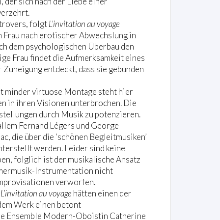
 der sich nach der Liebe einer
erzehrt.
trovers, folgt
L’invitation au voyage
n Frau nach erotischer Abwechslung in
uch dem psychologischen Überbau den
ge Frau findet die Aufmerksamkeit eines
er Zuneigung entdeckt, dass sie gebunden
ht minder virtuose Montage steht hier
en in ihren Visionen unterbrochen. Die
rstellungen durch Musik zu potenzieren.
 allem Fernand Légers und George
lac, die über die ‘schönen Begleitmusiken’
nterstellt werden. Leider sind keine
n, folglich ist der musikalische Ansatz
mermusik-Instrumentation nicht
mprovisationen verworfen.
n
L’invitation au voyage
hätten einen der
dem Werk einen betont
die Ensemble Modern-Oboistin Catherine