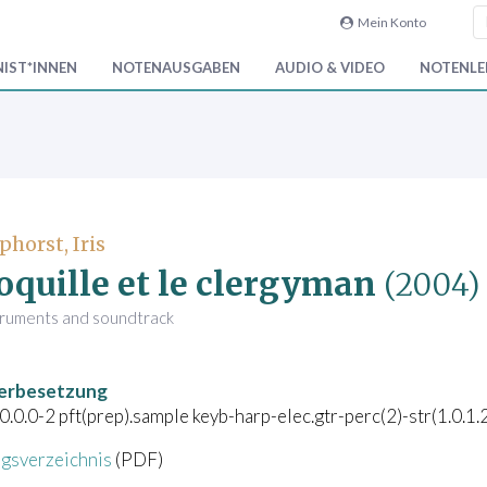
Mein Konto
IST*INNEN
NOTENAUSGABEN
AUDIO & VIDEO
NOTENLEI
phorst, Iris
oquille et le clergyman
(2004)
struments and soundtrack
'
erbesetzung
.0.0.0-2 pft(prep).sample keyb-harp-elec.gtr-perc(2)-str(1.0.1
gsverzeichnis
(PDF)