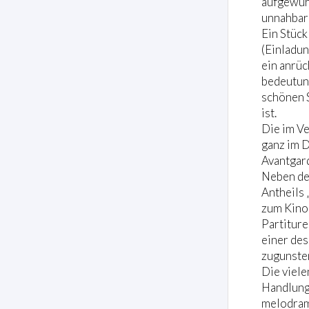
aufgewühl
unnahbar
Ein Stück
(Einladun
ein anrü
bedeutung
schönen S
ist.
Die im Ve
ganz im D
Avantgard
Neben der
Antheils 
zum Kino 
Partiture
einer de
zugunste
Die viele
Handlung
melodram