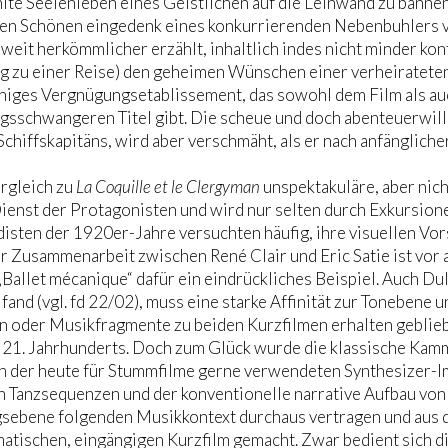
te Seelenleben eines Geistlichen auf die Leinwand zu bannen,
en Schönen eingedenk eines konkurrierenden Nebenbuhlers v
 weit herkömmlicher erzählt, inhaltlich indes nicht minder kon
g zu einer Reise) den geheimen Wünschen einer verheiratete
chiges Vergnügungsetablissement, das sowohl dem Film als a
sschwangeren Titel gibt. Die scheue und doch abenteuerwilli
chiffskapitäns, wird aber verschmäht, als er nach anfänglich
rgleich zu
La Coquille et le Clergyman
unspektakuläre, aber nic
ienst der Protagonisten und wird nur selten durch Exkursion
isten der 1920er-Jahre versuchten häufig, ihre visuellen Vo
 Zusammenarbeit zwischen René Clair und Eric Satie ist vor
„Ballet mécanique“ dafür ein eindrückliches Beispiel. Auch Du
fand (vgl. fd 22/02), muss eine starke Affinität zur Tonebene u
n oder Musikfragmente zu beiden Kurzfilmen erhalten gebliebe
s 21. Jahrhunderts. Doch zum Glück wurde die klassische Kam
n der heute für Stummfilme gerne verwendeten Synthesizer-I
n Tanzsequenzen und der konventionelle narrative Aufbau vo
sebene folgenden Musikkontext durchaus vertragen und aus 
atischen, eingängigen Kurzfilm gemacht. Zwar bedient sich 