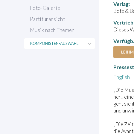
Verlag:
Foto-Galerie
Bote & B
Partituransicht
Vertrieb
Dieses We
Musik nach Themen
Verfügba
LEIHM
Presses
English
„Die Musi
her... ei
geht sie 
und unwir
„Die Zeit
die Avant