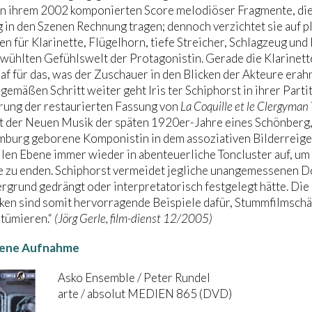
in ihrem 2002 komponierten Score melodiöser Fragmente, die
in den Szenen Rechnung tragen; dennoch verzichtet sie auf pl
en für Klarinette, Flügelhorn, tiefe Streicher, Schlagzeug un
wühlten Gefühlswelt der Protagonistin. Gerade die Klarinette
f für das, was der Zuschauer in den Blicken der Akteure erahn
emäßen Schritt weiter geht Iris ter Schiphorst in ihrer Partitu
rung der restaurierten Fassung von
La Coquille et le Clergyman
t der Neuen Musik der späten 1920er-Jahre eines Schönberg, 
mburg geborene Komponistin in dem assoziativen Bilderreigen
llen Ebene immer wieder in abenteuerliche Toncluster auf, um
zu enden. Schiphorst vermeidet jegliche unangemessenen Dom
rgrund gedrängt oder interpretatorisch festgelegt hätte. Die
en sind somit hervorragende Beispiele dafür, Stummfilmschä
stümieren.“
(Jörg Gerle, film-dienst 12/2005)
ene Aufnahme
Asko Ensemble / Peter Rundel
arte / absolut MEDIEN 865 (DVD)