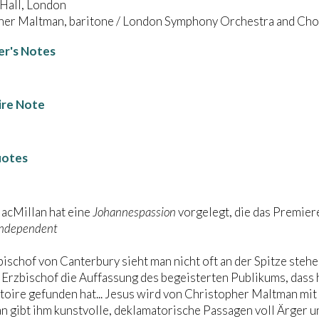
 Hall, London
her Maltman, baritone / London Symphony Orchestra and Cho
r's Notes
ire Note
uotes
acMillan hat eine
Johannespassion
vorgelegt, die das Premie
Independent
ischof von Canterbury sieht man nicht oft an der Spitze steh
r Erzbischof die Auffassung des begeisterten Publikums, dass
toire gefunden hat... Jesus wird von Christopher Maltman mit
 gibt ihm kunstvolle, deklamatorische Passagen voll Ärger un