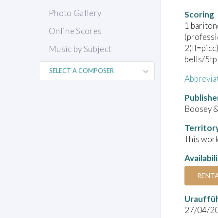
Photo Gallery
Scoring
1 bariton
Online Scores
(profess
2(II=picc
Music by Subject
bells/5t
Abbrevia
Publishe
Boosey 
Territor
This work
Availabil
RENT
Urauffü
27/04/2