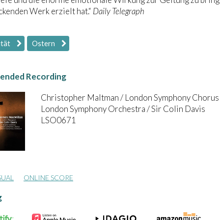
kenden Werk erzielt hat.“
Daily Telegraph
ität
Ostern
nded Recording
Christopher Maltman / London Symphony Chorus 
London Symphony Orchestra / Sir Colin Davis
LSO0671
SUAL
ONLINE SCORE
g