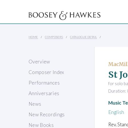
HOME
COMPOSERS
CATALOGUE DETAIL
Overview
MacMill
St J
Composer Index
Performances
for solo b
Duration: 
Anniversaries
Music Te
News
English
New Recordings
Rev. Stand
New Books