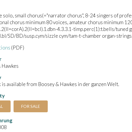
e solo, small chorus(="narrator chorus", 8-24 singers of profe
ional chorus minimum 80 voices, amateur chorus minimum 120
).2(II=corA).2(II=bcl).1.dbn-4.3.3.1-timp.perc(1):t.bells/tuned
pl.bl/SD/BD/susp.cym/sizzle cym/tam-t-chamber organ-strings
tions
(PDF)
r
& Hawkes
y
 is available from Boosey & Hawkes in der ganzen Welt.
ity
AL
FOR SALE
hrung
008