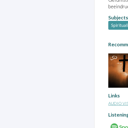
beeindruc
Subjects
Spiritual
Recomme
Links
AUDIO VI
Listenin