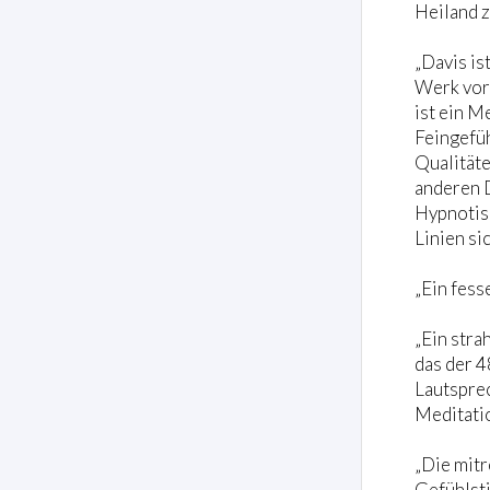
Heiland z
„Davis is
Werk vorg
ist ein M
Feingefüh
Qualitäte
anderen 
Hypnotisi
Linien si
„Ein fess
„Ein stra
das der 4
Lautspre
Meditati
„Die mitr
Gefühlsti