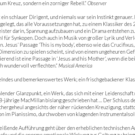
um Kreuz, sondern ein zorniger Rebell.“
Observer
t ein schlauer Dirigent, und niemals war sein Instinkt genaue
elegt, das alle Voraussetzungen hat, zu einem Klassiker des 
eister darin, Spannung aufzubauen und ein Drama entstehen zu
l für Synkopen. Doch auch in Musik von großer Lyrik und Verl
n. Jesus’ Passage ‘This is my body’, ebenso wie das Crucifixus
Dimension zu spielen scheint, sind von einem ungeheuren Gef
erend ist eine Passage in ‘Jesus and his Mother’, wenn die 
ch wundervoll verflechten.“
Musical America
elndes und bemerkenswertes Werk; ein frischgebackener Klass
hlender Glanzpunkt, ein Werk, das sich mit einer Leidenschaft m
8-jährige MacMillan bislang geschrieben hat … Der Schluss des
chergeheul angesichts der näher rückenden Kreuzigung, statt
on im Pianissimo, durchwoben von klagenden Instrumentalsoli
eißende Aufführung geht über den erheblichen technischen An
efe und die enorme emotionale Wirkung zur Geltung zu bring