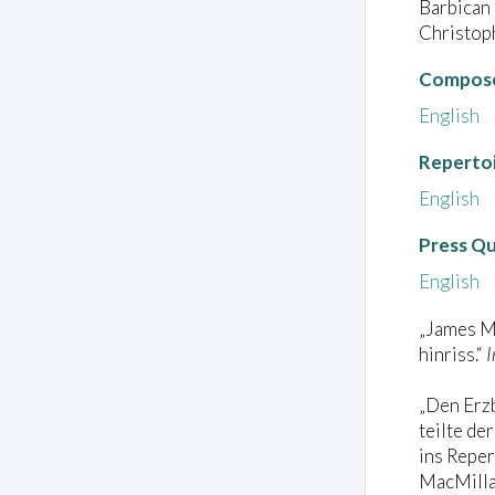
Barbican
Christop
Compose
English
Reperto
English
Press Q
English
„James M
hinriss.“
„Den Erzb
teilte de
ins Reper
MacMillan