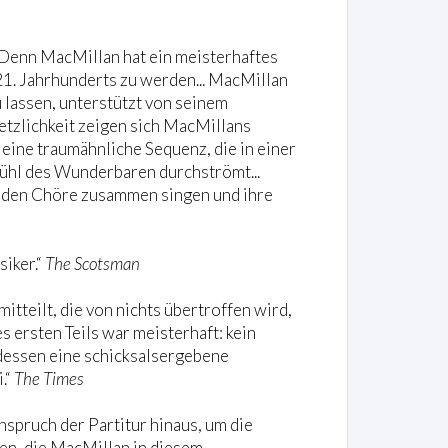
r. Denn MacMillan hat ein meisterhaftes
21. Jahrhunderts zu werden... MacMillan
 lassen, unterstützt von seinem
etzlichkeit zeigen sich MacMillans
, eine traumähnliche Sequenz, die in einer
ühl des Wunderbaren durchströmt...
beiden Chöre zusammen singen und ihre
iker.“
The Scotsman
itteilt, die von nichts übertroffen wird,
 ersten Teils war meisterhaft: kein
dessen eine schicksalsergebene
.“
The Times
spruch der Partitur hinaus, um die
en, die MacMillan in diesem