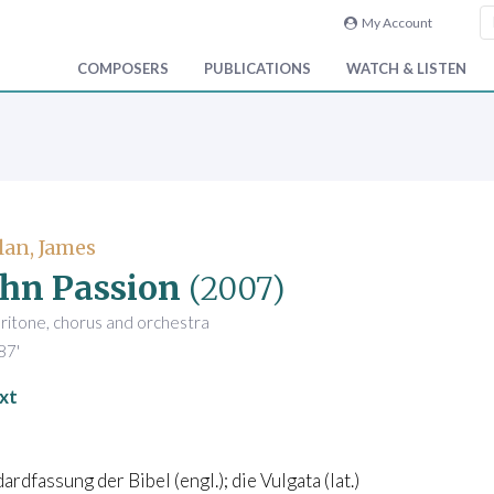
My Account
COMPOSERS
PUBLICATIONS
WATCH & LISTEN
an, James
ohn Passion
(2007)
aritone, chorus and orchestra
87'
xt
ardfassung der Bibel (engl.); die Vulgata (lat.)