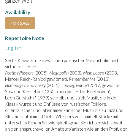
ganzen Welt.
Availability
FOR SALE
Repertoire Note
English
Sechs Klavierstücke zwischen poetischer Melancholie und
virtuosem Drive:
Poetic Whispers
(2005),
Megapolis
(2003),
Mein Leben
(2003,
Marcel Reich-Ranicki gewidmet),
Remember Me
(2013),
Hommage à Stravinsky
(2015),
Ludwig, wann?
(2017, gewidmet
Susanne Kessel und "250 piano pieces for Beethoven").
Leon Gurvitch (* 1979) schreibt und spielt Musik, die in der
Klassik wurzelt und Einflüsse von russischer Folklore,
orientalischer und lateinamerikanischer Musik bis zu Jazz und
Klezmer aufnimmt. Poetic Whispers versammelt Stücke mit
unterschiedlichem Schwierigkeitsgrad. Sie richten sich sowohl
an den anspruchsvollen Amateurpianisten wie an den Profi, der