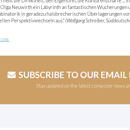
 liebt die Direktheit, den Eigensinn, die Konturenschärfe ... 
 Olga Neuwirth ein Labyrinth an fantastischen Wucherungen u
binatorik in geradezu halsbrecherischen Überlagerungen vo
ellen Perspektivwechseln aus."
(Wolfgang Schreiber, Süddeutsc
CORE
SUBSCRIBE TO OUR EMAIL
Stay updated on the latest composer news a