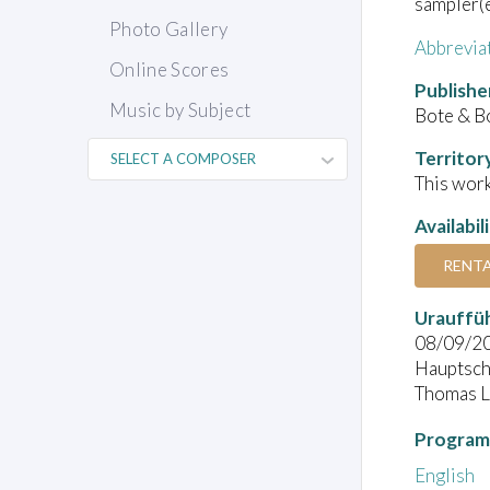
sampler(e
Photo Gallery
Abbrevia
Online Scores
Publishe
Music by Subject
Bote & B
Territor
This work
Availabil
RENT
Urauffü
08/09/2
Hauptsch
Thomas L
Program
English