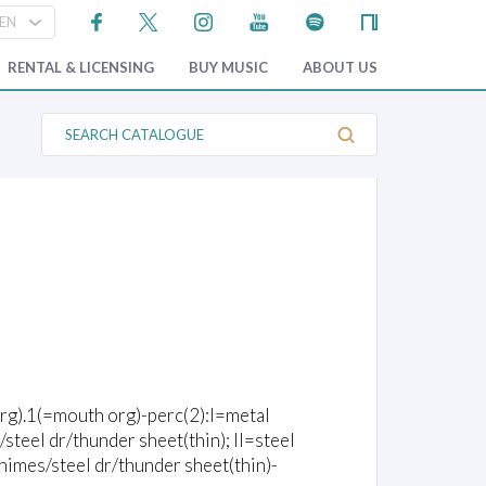
RENTAL & LICENSING
BUY MUSIC
ABOUT US
S
e
a
r
c
h
C
a
t
a
l
o
g
u
e
org).1(=mouth org)-perc(2):I=metal
teel dr/thunder sheet(thin); II=steel
himes/steel dr/thunder sheet(thin)-