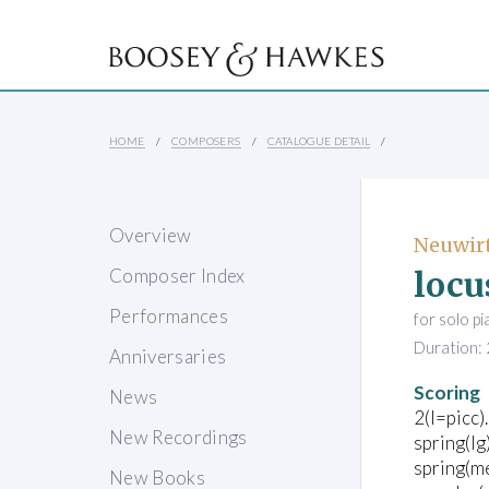
HOME
COMPOSERS
CATALOGUE DETAIL
Overview
Neuwirt
locu
Composer Index
Performances
for solo p
Duration: 
Anniversaries
Scoring
News
2(I=picc)
New Recordings
spring(lg
spring(me
New Books