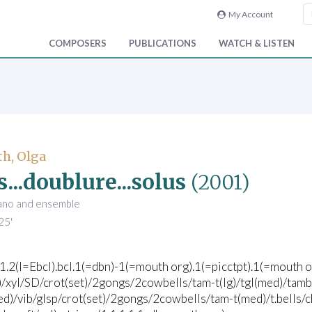
My Account
COMPOSERS
PUBLICATIONS
WATCH & LISTEN
h, Olga
s...doublure...solus
(2001)
iano and ensemble
25'
.1.2(I=Ebcl).bcl.1(=dbn)-1(=mouth org).1(=picctpt).1(=mouth 
)/xyl/SD/crot(set)/2gongs/2cowbells/tam-t(lg)/tgl(med)/tamb/s
d)/vib/glsp/crot(set)/2gongs/2cowbells/tam-t(med)/t.bells/c