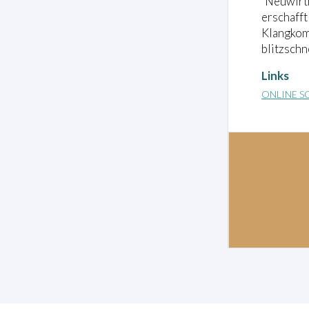
"Neuwirth
erschafft
Klangkom
blitzschn
Links
ONLINE S