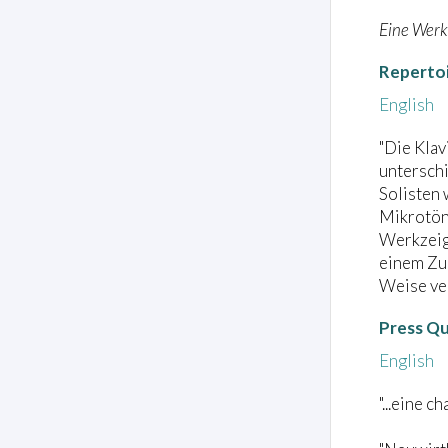
Eine Werk
Reperto
English
"Die Klav
unterschi
Solisten 
Mikrotön
Werkzeigt
einem Zus
Weise ve
Press Q
English
"...eine 