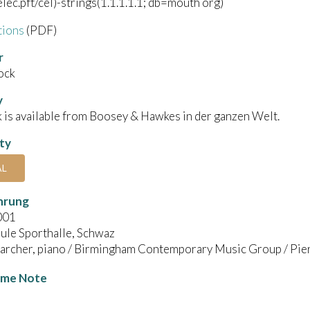
lec.pft/cel)-strings(1.1.1.1.1; db=mouth org)
tions
(PDF)
r
ock
y
 is available from Boosey & Hawkes in der ganzen Welt.
ity
AL
hrung
001
ule Sporthalle, Schwaz
archer, piano / Birmingham Contemporary Music Group / Pie
me Note