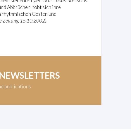
in dem siebenteiligen
locus... doublure...solus
nd Abbrüchen, tobt sich ihre
n rhythmischen Gesten und
he Zeitung, 15.10.2002)
 NEWSLETTERS
nd publications