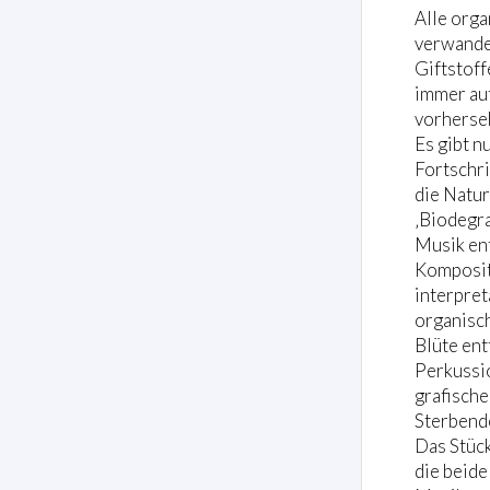
Alle orga
verwandel
Giftstoff
immer auf
vorherseh
Es gibt n
Fortschri
die Natur
‚Biodegra
Musik ent
Kompositi
interpret
organisch
Blüte ent
Perkussio
grafische
Sterbende
Das Stück
die beide