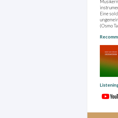
Musikern 
instrumen
Eine sol
ungemein
(Osmo Tap
Recomme
Listenin