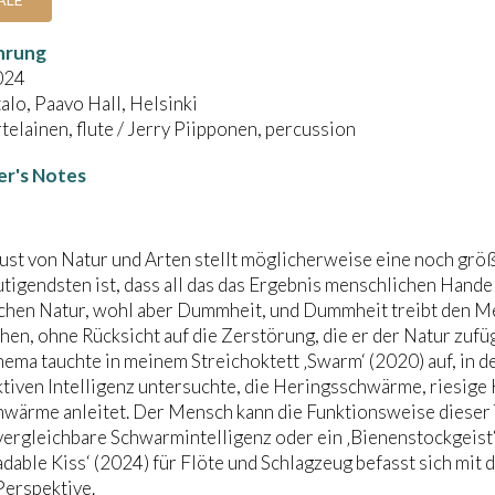
hrung
024
alo, Paavo Hall, Helsinki
telainen, flute / Jerry Piipponen, percussion
r's Notes
ust von Natur und Arten stellt möglicherweise eine noch grö
igendsten ist, dass all das das Ergebnis menschlichen Handelns
chen Natur, wohl aber Dummheit, und Dummheit treibt den M
en, ohne Rücksicht auf die Zerstörung, die er der Natur zufüg
ema tauchte in meinem Streichoktett ‚Swarm‘ (2020) auf, in 
ektiven Intelligenz untersuchte, die Heringsschwärme, riesi
wärme anleitet. Der Mensch kann die Funktionsweise dieser T
vergleichbare Schwarmintelligenz oder ein ‚Bienenstockgeist‘ 
dable Kiss‘ (2024) für Flöte und Schlagzeug befasst sich mit 
Perspektive.