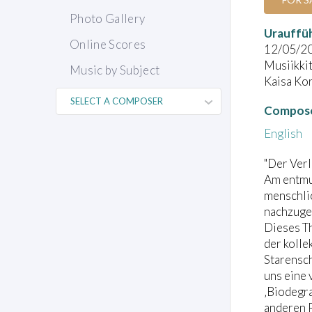
Photo Gallery
Urauffü
Online Scores
12/05/2
Musiikkit
Music by Subject
Kaisa Kor
Compose
English
"Der Verl
Am entmut
menschli
nachzugeh
Dieses Th
der koll
Starensch
uns eine 
‚Biodegra
anderen 