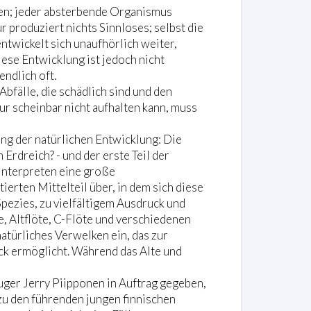
oren; jeder absterbende Organismus
 produziert nichts Sinnloses; selbst die
entwickelt sich unaufhörlich weiter,
ese Entwicklung ist jedoch nicht
endlich oft.
bfälle, die schädlich sind und den
ur scheinbar nicht aufhalten kann, muss
ung der natürlichen Entwicklung: Die
Erdreich? - und der erste Teil der
Interpreten eine große
tierten Mittelteil über, in dem sich diese
Spezies, zu vielfältigem Ausdruck und
e, Altflöte, C-Flöte und verschiedenen
atürliches Verwelken ein, das zur
ck ermöglicht. Während das Alte und
uger Jerry Piipponen in Auftrag gegeben,
zu den führenden jungen finnischen