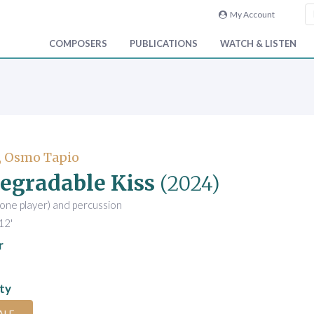
My Account
COMPOSERS
PUBLICATIONS
WATCH & LISTEN
, Osmo Tapio
egradable Kiss
(2024)
 (one player) and percussion
12'
r
ity
ALE