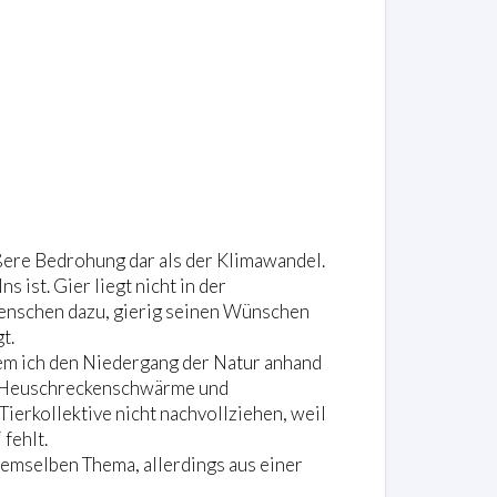
ßere Bedrohung dar als der Klimawandel.
 ist. Gier liegt nicht in der
enschen dazu, gierig seinen Wünschen
t.
dem ich den Niedergang der Natur anhand
ge Heuschreckenschwärme und
ierkollektive nicht nachvollziehen, weil
fehlt.
demselben Thema, allerdings aus einer