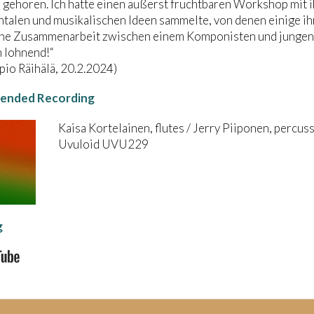
gehören. Ich hatte einen äußerst fruchtbaren Workshop mit ih
talen und musikalischen Ideen sammelte, von denen einige ih
che Zusammenarbeit zwischen einem Komponisten und jungen,
 lohnend!“
io Räihälä, 20.2.2024)
nded Recording
Kaisa Kortelainen, flutes / Jerry Piiponen, percus
Uvuloid UVU229
g