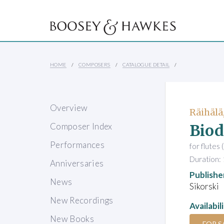
HOME
COMPOSERS
CATALOGUE DETAIL
Overview
Räihälä
Biod
Composer Index
Performances
for flutes
Duration: 
Anniversaries
Publishe
News
Sikorski
New Recordings
Availabil
New Books
FOR S