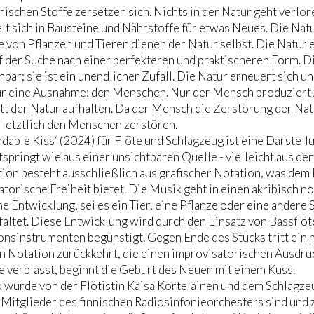
nischen Stoffe zersetzen sich. Nichts in der Natur geht verl
t sich in Bausteine und Nährstoffe für etwas Neues. Die Natur
e von Pflanzen und Tieren dienen der Natur selbst. Die Natur 
 der Suche nach einer perfekteren und praktischeren Form. Di
bar; sie ist ein unendlicher Zufall. Die Natur erneuert sich un
ur eine Ausnahme: den Menschen. Nur der Mensch produziert A
tt der Natur aufhalten. Da der Mensch die Zerstörung der Nat
 letztlich den Menschen zerstören.
dable Kiss‘ (2024) für Flöte und Schlagzeug ist eine Darstell
springt wie aus einer unsichtbaren Quelle - vielleicht aus dem 
on besteht ausschließlich aus grafischer Notation, was dem 
atorische Freiheit bietet. Die Musik geht in einen akribisch no
e Entwicklung, sei es ein Tier, eine Pflanze oder eine andere 
faltet. Diese Entwicklung wird durch den Einsatz von Bassflöt
nsinstrumenten begünstigt. Gegen Ende des Stücks tritt ein n
n Notation zurückkehrt, die einen improvisatorischen Ausdru
 verblasst, beginnt die Geburt des Neuen mit einem Kuss.
 wurde von der Flötistin Kaisa Kortelainen und dem Schlagze
 Mitglieder des finnischen Radiosinfonieorchesters sind und 