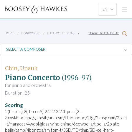
HOME
COMPOSERS
CATALOGUE DETAIL
SEARCH CATALOGUE
Chin, Unsuk
Piano Concerto
(1996-97)
for piano and orchestra
Duration: 25'
Scoring
2(II=picc).2(II=corA).2.2-2.2.2.1-perc(2-
3):xyl/marimba/glsp/vib/ant.cym/lithophone/2tgl/2susp.cym/2tam
-t/maracas/4wdbl/glass wind chime/6cowbells/t.bells/2plate
bells/tamb/4bongos/sm tom-t/3SD/TD/timp/BD-cel-harp-