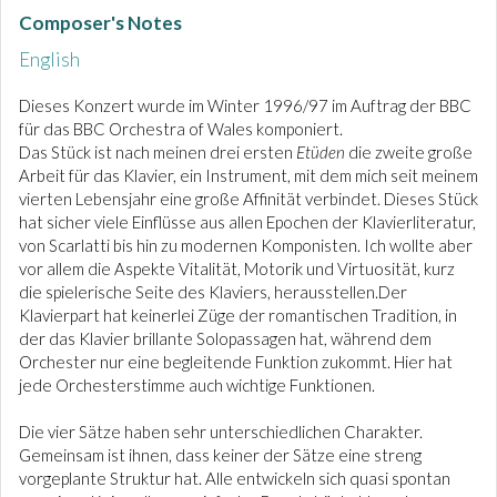
Composer's Notes
English
Dieses Konzert wurde im Winter 1996/97 im Auftrag der BBC
für das BBC Orchestra of Wales komponiert.
Das Stück ist nach meinen drei ersten
Etüden
die zweite große
Arbeit für das Klavier, ein Instrument, mit dem mich seit meinem
vierten Lebensjahr eine große Affinität verbindet. Dieses Stück
hat sicher viele Einflüsse aus allen Epochen der Klavierliteratur,
von Scarlatti bis hin zu modernen Komponisten. Ich wollte aber
vor allem die Aspekte Vitalität, Motorik und Virtuosität, kurz
die spielerische Seite des Klaviers, herausstellen.Der
Klavierpart hat keinerlei Züge der romantischen Tradition, in
der das Klavier brillante Solopassagen hat, während dem
Orchester nur eine begleitende Funktion zukommt. Hier hat
jede Orchesterstimme auch wichtige Funktionen.
Die vier Sätze haben sehr unterschiedlichen Charakter.
Gemeinsam ist ihnen, dass keiner der Sätze eine streng
vorgeplante Struktur hat. Alle entwickeln sich quasi spontan