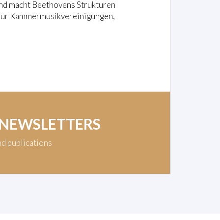
und macht Beethovens Strukturen
ns für Kammermusikvereinigungen,
 NEWSLETTERS
nd publications