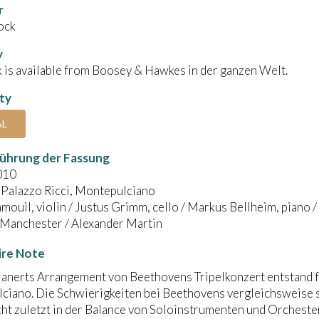
r
ock
y
 is available from Boosey & Hawkes in der ganzen Welt.
ity
AL
ührung der Fassung
010
 Palazzo Ricci, Montepulciano
amouil, violin / Justus Grimm, cello / Markus Bellheim, piano 
 Manchester / Alexander Martin
ire Note
anerts Arrangement von Beethovens Tripelkonzert entstand fü
ciano. Die Schwierigkeiten bei Beethovens vergleichsweise
cht zuletzt in der Balance von Soloinstrumenten und Orchester