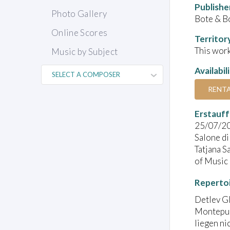
Publishe
Photo Gallery
Bote & B
Online Scores
Territor
This work
Music by Subject
Availabil
RENT
Erstauff
25/07/2
Salone di
Tatjana S
of Music
Reperto
Detlev Gl
Montepul
liegen ni