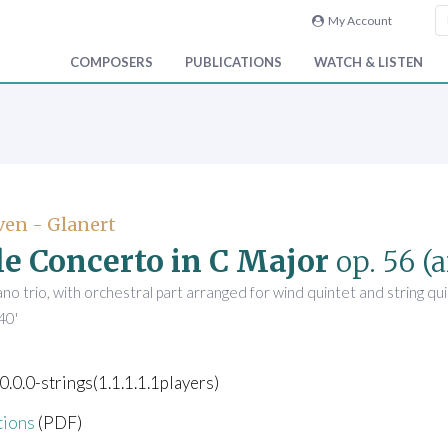
My Account
COMPOSERS
PUBLICATIONS
WATCH & LISTEN
en - Glanert
le Concerto in C Major
op. 56
(a
iano trio, with orchestral part arranged for wind quintet and string q
40'
.0.0.0-strings(1.1.1.1.1players)
tions
(PDF)