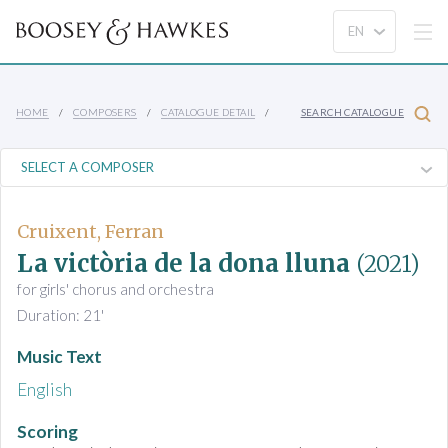
HOME
COMPOSERS
CATALOGUE DETAIL
SEARCH CATALOGUE
Cruixent, Ferran
La victòria de la dona lluna
(2021)
for girls' chorus and orchestra
Duration: 21'
Music Text
English
Scoring