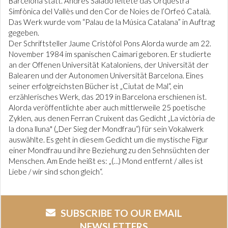
Barcelona statt. Andrés Salado leitete das Orquestra
Simfònica del Vallès und den Cor de Noies de l’Orfeó Català.
Das Werk wurde vom “Palau de la Música Catalana” in Auftrag
gegeben.
Der Schriftsteller Jaume Cristòfol Pons Alorda wurde am 22.
November 1984 im spanischen Caimari geboren. Er studierte
an der Offenen Universität Kataloniens, der Universität der
Balearen und der Autonomen Universität Barcelona. Eines
seiner erfolgreichsten Bücher ist „Ciutat de Mal“, ein
erzählerisches Werk, das 2019 in Barcelona erschienen ist.
Alorda veröffentlichte aber auch mittlerweile 25 poetische
Zyklen, aus denen Ferran Cruixent das Gedicht „La victòria de
la dona lluna" („Der Sieg der Mondfrau“) für sein Vokalwerk
auswählte. Es geht in diesem Gedicht um die mystische Figur
einer Mondfrau und ihre Beziehung zu den Sehnsüchten der
Menschen. Am Ende heißt es: „(…) Mond entfernt / alles ist
Liebe / wir sind schon gleich“.
SUBSCRIBE TO OUR EMAIL
NEWSLETTERS