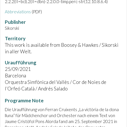
2.2.2(II=bcl).2(II=dbn)-2.2.0.0-timp.perc-str(12.10.8.6.4)
Abbreviations
(PDF)
Publisher
Sikorski
Territory
This work is available from Boosey & Hawkes / Sikorski
in aller Welt.
Uraufführung
25/09/2021
Barcelona
Orquestra Simfònica del Vallès / Cor de Noies de
l’Orfeó Català / Andrés Salado
Programme Note
Die Uraufführung von Ferran Cruixents „La victòria de la dona
lluna“ für Mädchenchor und Orchester nach einem Text von
Jaume Cristòfol Pons Alorda fand am 25. September 2021 in