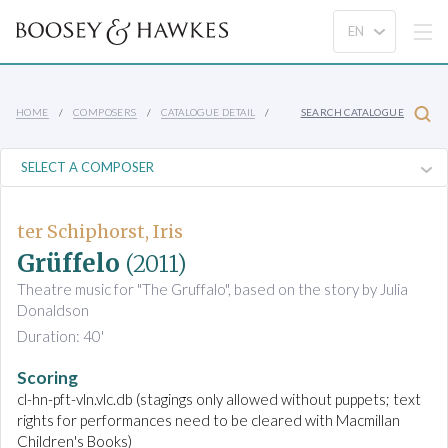
HOME
COMPOSERS
CATALOGUE DETAIL
SEARCH CATALOGUE
ter Schiphorst, Iris
Grüffelo
(2011)
Theatre music for "The Gruffalo", based on the story by Julia
Donaldson
Duration: 40'
Scoring
cl-hn-pft-vln.vlc.db (stagings only allowed without puppets; text
rights for performances need to be cleared with Macmillan
Children's Books)