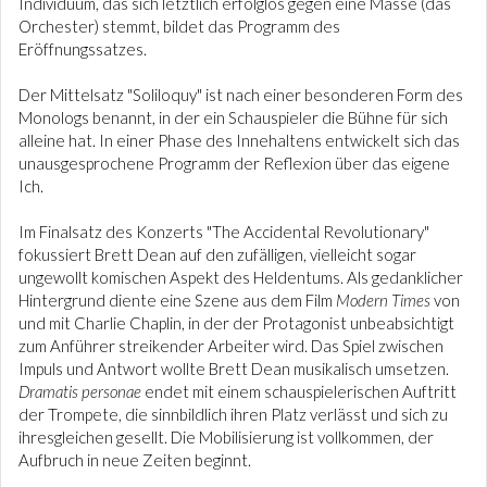
Individuum, das sich letztlich erfolglos gegen eine Masse (das
Orchester) stemmt, bildet das Programm des
Eröffnungssatzes.
Der Mittelsatz "Soliloquy" ist nach einer besonderen Form des
Monologs benannt, in der ein Schauspieler die Bühne für sich
alleine hat. In einer Phase des Innehaltens entwickelt sich das
unausgesprochene Programm der Reflexion über das eigene
Ich.
Im Finalsatz des Konzerts "The Accidental Revolutionary"
fokussiert Brett Dean auf den zufälligen, vielleicht sogar
ungewollt komischen Aspekt des Heldentums. Als gedanklicher
Hintergrund diente eine Szene aus dem Film
Modern Times
von
und mit Charlie Chaplin, in der der Protagonist unbeabsichtigt
zum Anführer streikender Arbeiter wird. Das Spiel zwischen
Impuls und Antwort wollte Brett Dean musikalisch umsetzen.
Dramatis personae
endet mit einem schauspielerischen Auftritt
der Trompete, die sinnbildlich ihren Platz verlässt u
nd sich zu
ihresgleichen gesellt. Die Mobilisierung ist vollkommen, der
Aufbruch in neue Zeiten beginnt.