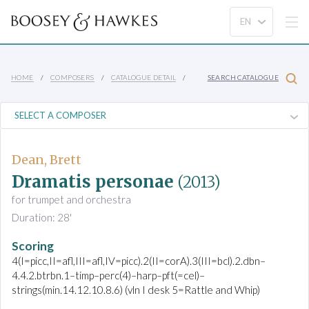
HOME
COMPOSERS
CATALOGUE DETAIL
SEARCH CATALOGUE
Dean, Brett
Dramatis personae
(2013)
for trumpet and orchestra
Duration: 28'
Scoring
4(I=picc,II=afl,III=afl,IV=picc).2(II=corA).3(III=bcl).2.dbn–
4.4.2.btrbn.1–timp–perc(4)–harp–pft(=cel)–
strings(min.14.12.10.8.6) (vln I desk 5=Rattle and Whip)