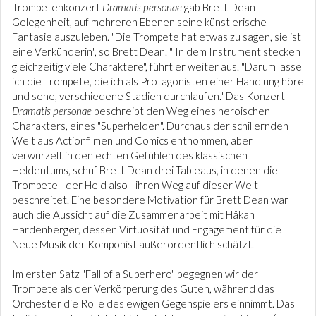
Trompetenkonzert
Dramatis personae
gab
Brett Dean
Gelegenheit, auf mehreren Ebenen seine künstlerische
Fantasie auszuleben. "Die Trompete hat etwas zu sagen, sie ist
eine Verkünderin", so Brett Dean. " In dem Instrument stecken
gleichzeitig viele Charaktere", führt er weiter aus. "Darum lasse
ich die Trompete, die ich als Protagonisten einer Handlung höre
und sehe, verschiedene Stadien durchlaufen." Das Konzert
Dramatis personae
beschreibt den Weg eines heroischen
Charakters, eines "Superhelden". Durchaus der schillernden
Welt aus Actionfilmen und Comics entnommen, aber
verwurzelt in den echten Gefühlen des klassischen
Heldentums, schuf Brett Dean drei Tableaus, in denen die
Trompete - der Held also - ihren Weg auf dieser Welt
beschreitet. Eine besondere Motivation für Brett Dean war
auch die Aussicht auf die Zusammenarbeit mit Håkan
Hardenberger, dessen Virtuosität und Engagement für die
Neue Musik der Komponist außerordentlich schätzt.
Im ersten Satz "Fall of a Superhero" begegnen wir der
Trompete als der Verkörperung des Guten, während das
Orchester die Rolle des ewigen Gegenspielers einnimmt. Das