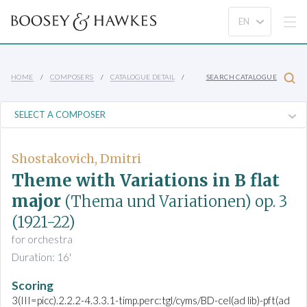
HOME
COMPOSERS
CATALOGUE DETAIL
SEARCH CATALOGUE
Shostakovich, Dmitri
Theme with Variations in B flat
major
(Thema und Variationen)
op. 3
(1921-22)
for orchestra
Duration: 16'
Scoring
3(III=picc).2.2.2-4.3.3.1-timp.perc:tgl/cyms/BD-cel(ad lib)-pft(ad