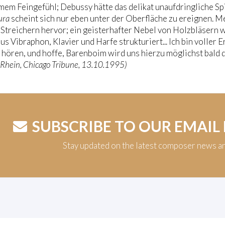
mem Feingefühl; Debussy hätte das delikat unaufdringliche Sp
ura
scheint sich nur eben unter der Oberfläche zu ereignen. 
 Streichern hervor; ein geisterhafter Nebel von Holzbläsern
us Vibraphon, Klavier und Harfe strukturiert... Ich bin volle
 hören, und hoffe, Barenboim wird uns hierzu möglichst bald 
 Rhein, Chicago Tribune, 13.10.1995)
SUBSCRIBE TO OUR EMAIL
Stay updated on the latest composer news a