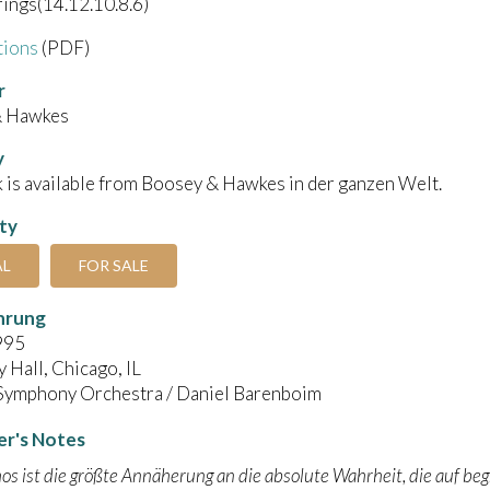
ings(14.12.10.8.6)
tions
(PDF)
r
& Hawkes
y
 is available from Boosey & Hawkes in der ganzen Welt.
ity
AL
FOR SALE
hrung
995
Hall, Chicago, IL
Symphony Orchestra / Daniel Barenboim
r's Notes
s ist die größte Annäherung an die absolute Wahrheit, die auf begr