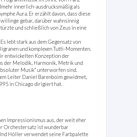
ielmehr innerlich-ausdrucksmäßig als
ymphe Aura. Er erzählt davon, dass diese
willinge gebar, darüber wahnsinnig
stürzte und schließlich von Zeus in eine
 Es lebt stark aus dem Gegensatz von
filigranen und komplexen Tutti-Momenten.
r entwickelten Konzeption der
aus der Melodik, Harmonik, Metrik und
absoluter Musik" unterworfen sind.
nem Leiter Daniel Barenboim gewidmet,
95 in Chicago dirigiert hat.
chen Impressionismus aus, der weit eher
er Orchestersatz ist wunderbar
. Und Höller verwendet seine Farbpalette