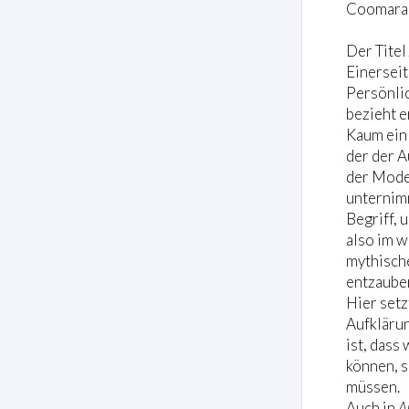
Coomarasw
Der Titel
Einerseit
Persönlic
bezieht e
Kaum ein 
der der A
der Moder
unternimm
Begriff, 
also im 
mythische
entzauber
Hier setz
Aufklärun
ist, dass
können, 
müssen.
Auch in
A