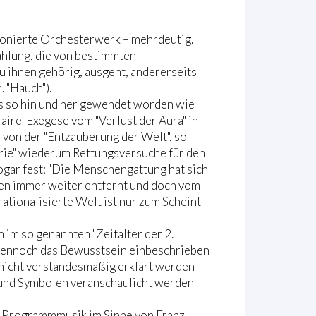
mponierte Orchesterwerk – mehrdeutig.
ahlung, die von bestimmten
 ihnen gehörig, ausgeht, andererseits
. "Hauch").
ts so hin und her gewendet worden wie
ire-Exegese vom "Verlust der Aura" in
von der "Entzauberung der Welt", so
orie" wiederum Rettungsversuche für den
ogar fest: "Die Menschengattung hat sich
en immer weiter entfernt und doch vom
tionalisierte Welt ist nur zum Scheint
im so genannten "Zeitalter der 2.
t dennoch das Bewusstsein einbeschrieben
 nicht verstandesmäßig erklärt werden
 und Symbolen veranschaulicht werden
um Programmmusik im Sinne von Franz