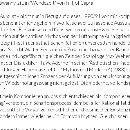
anny, zit. in "Wendezeit" von Fritjof Capra
Aura
ist – nicht nur in Bezug auf dieses 1990/91 von mir ko
s benennt er jene geheimnisvolle, schwer zu fassende Ausstr
hkeiten, Ereignissen und Kunstwerken als unverwechselbar zu
r sich auf den antiken Mythos von der Luftnymphe Aura (griech
Begriff ist in der ästhetischen Reflexion unseres Jahrhunder
ura. Spricht Walter Benjamin im Zusammenhang seiner Baudela
ne und ungefähr zur gleichen Zeit der Soziologe Max Weber 
t der Dialektiker Th. W. Adorno in seiner "Ästhetischen The
und Jürgen Habermas stellt in "Mythos und Moderne" (1983) s
weltgeschichtlichen Prozess der Aufklärung von den Ursprüng
n Wiederholungszwang nicht gelöst. Die moderne, vollends ra
t."
t mein Komponieren an, das sich entschieden als Komponieren 
g" versteht, ein Schaffensprozess, dem bei aller Rationalitä
 wesentliche Vorgänge menschlicher und kosmischer Existenz
sondern immer wieder neu in Form von Mythen, Gleichnissen
ura
wird ein Bild entworfen. Dennoch handelt es sich nicht 