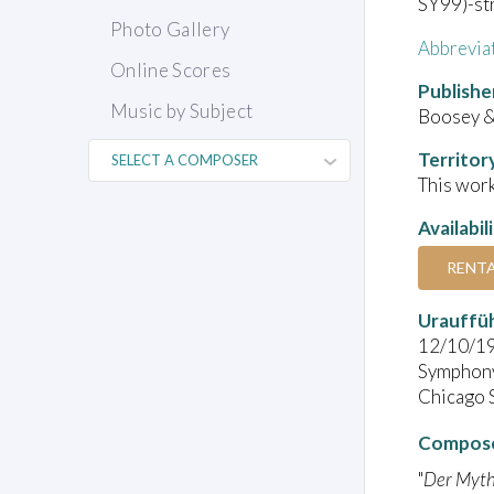
SY99)-str
Photo Gallery
Abbrevia
Online Scores
Publishe
Music by Subject
Boosey 
Territor
This work
Availabil
RENT
Urauffü
12/10/1
Symphony 
Chicago 
Compose
"
Der Mytho