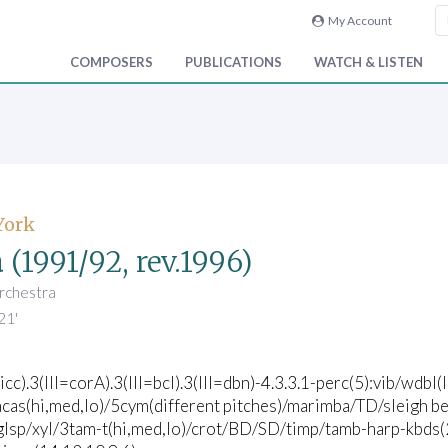
My Account
COMPOSERS
PUBLICATIONS
WATCH & LISTEN
 York
a
(1991/92, rev.1996)
orchestra
21'
picc).3(III=corA).3(III=bcl).3(III=dbn)-4.3.3.1-perc(5):vib/wdbl(
acas(hi,med,lo)/5cym(different pitches)/marimba/TD/sleigh b
glsp/xyl/3tam-t(hi,med,lo)/crot/BD/SD/timp/tamb-harp-kbds(