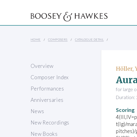
HOME
COMPOSERS
CATALOGUE DETAIL
Overview
Höller,
Aur
Composer Index
Performances
for large 
Duration: 
Anniversaries
Scoring
News
4(III,IV=
New Recordings
t(lg)/mar
pitches)/
New Books