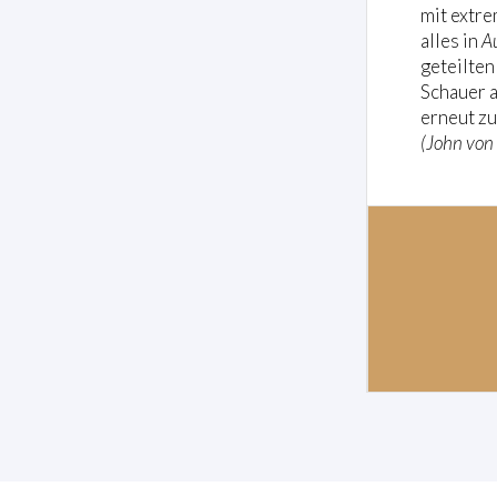
mit extre
alles in
A
geteilten
Schauer a
erneut zu
(John von