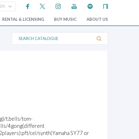
RENTAL & LICENSING
BUY MUSIC
ABOUT US
S
e
a
r
c
h
C
a
t
a
l
o
g
u
e
lg)/t.bells/tom-
ells/4gong(different
2players):pft/cel/synth(Yamaha SY77 or