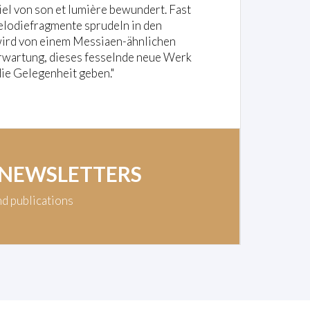
iel von son et lumière bewundert. Fast
Melodiefragmente sprudeln in den
 wird von einem Messiaen-ähnlichen
r Erwartung, dieses fesselnde neue Werk
die Gelegenheit geben."
 NEWSLETTERS
nd publications