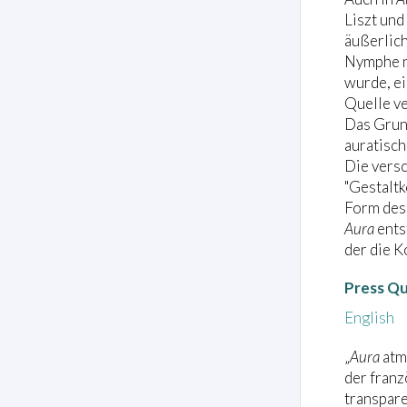
Liszt und
äußerlich
Nymphe na
wurde, ei
Quelle v
Das Grund
auratisch
Die vers
"Gestaltk
Form des 
Aura
ents
der die K
Press Q
English
„
Aura
atme
der fran
transpare