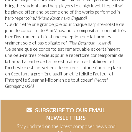
bring the students and harp players to a high level. I hope it will
be played often and become one of the works performed in
harp repertoire."
(Maria Korchinska, England)
"Ce doit être une grande joie pour chaque harpiste-soliste de
jouer le concerto de Ami Maayani. Le compositeur connait très
bien l’instrument et c’est une exception que la harpe est
vraiment solo et pas obligatoire."
(Phia Berghout, Holland)
"Je pense que ce concerto est remarquable et certainment
une oeuvre très précieux pour le repertoire contemporain de
la harpe. La partie de harpe est traîtée très habiliment et
l’orchestre est merveilleux de couleur. J’ai une énorme plaisir
en écoutant la première audition et je félicite l’auteur et
l’interprête Susanna Mildonian de tout coeur."
(Marcel
Grandjany, USA)
SUBSCRIBE TO OUR EMAIL
NEWSLETTERS
Stay updated on the latest composer news and