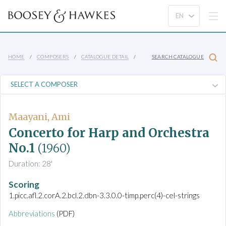
HOME
COMPOSERS
CATALOGUE DETAIL
SEARCH CATALOGUE
Maayani, Ami
Concerto for Harp and Orchestra
No.1
(1960)
Duration: 28'
Scoring
1.picc.afl.2.corA.2.bcl.2.dbn-3.3.0.0-timp.perc(4)-cel-strings
Abbreviations
(PDF)