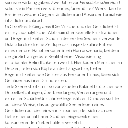
surreale Färbung gaben. Zwei Jahre vor
Ein andalusischer Hund
schuf sie in Paris ein verstörendes, ‘unerhörtes’ Werk, das die
Barriere zwischen Gegenständlichem und Absurden formal wie
inhaltlich durchbrach.
La Coquille et le Clergyman
(Die Muschel und der Geistliche) ist
ein psychoanalytischer Albtraum über sexuelle Frustrationen
und Begehrlichkeiten. Schon in der ersten Sequenz verwandelt
Dulac durch extreme Zeitlupe das unspektakuläre Entree
eines der drei Hauptpersonen in ein Horrorszenario, bei dem
die gänzlich aufgelöste Realität einer Visualisierung
emotionaler Befindlichkeiten weicht. Hier kauern Menschen an
Decken, teilen sich Köpfe an der Längsachse, treten
Begehrlichkeiten wie Geister aus Personen hinaus, lösen sich
Gemäuer aus ihren Grundfesten.
Jede Szene strotzt nur so vor visuellen Kabinettstückchen wie
Doppelbelichtungen, Überblendungen, Verzerrungen und
extremen Schärfe/Unschärfe-Gegensätzen. Dulac versuchte
auf diese Weise, das aufgewühlte Seelenleben eines
Geistlichen auf die Leinwand zu bannen, der sich nach der
Liebe einer unnahbaren Schönen eingedenk eines
konkurrierenden Nebenbuhlers verzehrt.