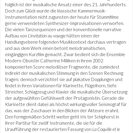
folglich ist der musikalische Ansatz einer des 21. Jahrhunderts.
Doch zum Glück wurde die klassische Kammermusik-
Instrumentation nicht zugunsten der heute für Stummfilme
gerne verwendeten Synthesizer-Improvisationen verworfen.
Die vielen Tanzsequenzen und der konventionelle narrative
Aufbau von
L’invitation au voyage
hätten einen der
Handlungsebene folgenden Musikkontext durchaus vertragen
und aus dem Werk einen betont melodramatischen,
eingängigen Kurzfilm gemacht. Zwar bedient sich die Ensemble
Modern-Oboistin Catherine Milliken in ihrem 2002
komponierten Score melodiöser Fragmente, die zumindest
indirekt der musikalischen Stimmung in den Szenen Rechnung
tragen; dennoch verzichtet sie auf plakative Dopplungen und
findet in ihren Variationen für Klarinette, Flügelhorn, tiefe
Streicher, Schlagzeug und Klavier die musikalische Übersetzung
der aufgewühlten Gefühlswelt der Protagonistin. Gerade die
Klarinette dient dabei als höchst wirkungsvoller Seismograf für
das, was der Zuschauer in den Blicken der Akteure erahnt.
Den formgemäßen Schritt weiter geht Iris ter Schiphorst in
ihrer Partitur für zwölf Instrumente, die sie für die
Uraufführung der restaurierten Fassung von
La Coquille et le