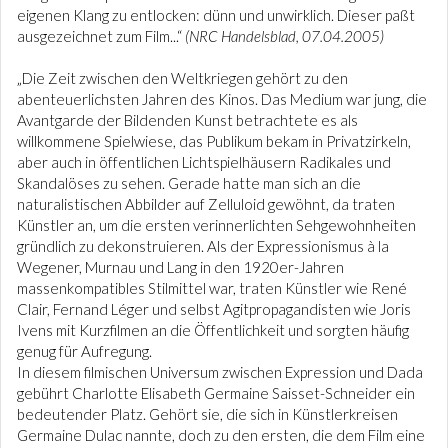
eigenen Klang zu entlocken: dünn und unwirklich. Dieser paßt
ausgezeichnet zum Film...“
(NRC Handelsblad, 07.04.2005)
„Die Zeit zwischen den Weltkriegen gehört zu den
abenteuerlichsten Jahren des Kinos. Das Medium war jung, die
Avantgarde der Bildenden Kunst betrachtete es als
willkommene Spielwiese, das Publikum bekam in Privatzirkeln,
aber auch in öffentlichen Lichtspielhäusern Radikales und
Skandalöses zu sehen. Gerade hatte man sich an die
naturalistischen Abbilder auf Zelluloid gewöhnt, da traten
Künstler an, um die ersten verinnerlichten Sehgewohnheiten
gründlich zu dekonstruieren. Als der Expressionismus à la
Wegener, Murnau und Lang in den 1920er-Jahren
massenkompatibles Stilmittel war, traten Künstler wie René
Clair, Fernand Léger und selbst Agitpropagandisten wie Joris
Ivens mit Kurzfilmen an die Öffentlichkeit und sorgten häufig
genug für Aufregung.
In diesem filmischen Universum zwischen Expression und Dada
gebührt Charlotte Elisabeth Germaine Saisset-Schneider ein
bedeutender Platz. Gehört sie, die sich in Künstlerkreisen
Germaine Dulac nannte, doch zu den ersten, die dem Film eine