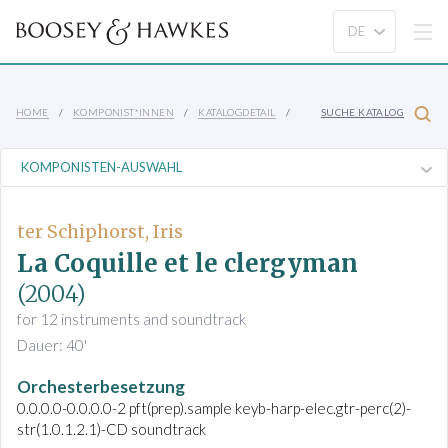
HOME
KOMPONIST*INNEN
KATALOGDETAIL
SUCHE KATALOG
ter Schiphorst, Iris
La Coquille et le clergyman
(2004)
for 12 instruments and soundtrack
Dauer: 40'
Orchesterbesetzung
0.0.0.0-0.0.0.0-2 pft(prep).sample keyb-harp-elec.gtr-perc(2)-
str(1.0.1.2.1)-CD soundtrack