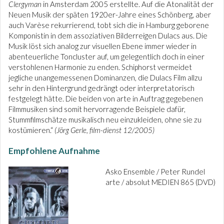
Clergyman
in Amsterdam 2005 erstellte. Auf die Atonalität der
Neuen Musik der späten 1920er-Jahre eines Schönberg, aber
auch Varèse rekurrierend, tobt sich die in Hamburg geborene
Komponistin in dem assoziativen Bilderreigen Dulacs aus. Die
Musik löst sich analog zur visuellen Ebene immer wieder in
abenteuerliche Toncluster auf, um gelegentlich doch in einer
verstohlenen Harmonie zu enden. Schiphorst vermeidet
jegliche unangemessenen Dominanzen, die Dulacs Film allzu
sehr in den Hintergrund gedrängt oder interpretatorisch
festgelegt hätte. Die beiden von arte in Auftrag gegebenen
Filmmusiken sind somit hervorragende Beispiele dafür,
Stummfilmschätze musikalisch neu einzukleiden, ohne sie zu
kostümieren.“
(Jörg Gerle, film-dienst 12/2005)
Empfohlene Aufnahme
Asko Ensemble / Peter Rundel
arte / absolut MEDIEN 865 (DVD)