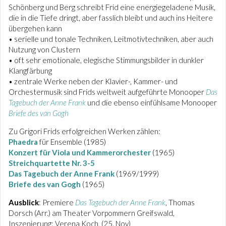
Schönberg und Berg schreibt Frid eine energiegeladene Musik,
die in die Tiefe dringt, aber fasslich bleibt und auch ins Heitere
übergehen kann
• serielle und tonale Techniken, Leitmotivtechniken, aber auch
Nutzung von Clustern
• oft sehr emotionale, elegische Stimmungsbilder in dunkler
Klangfärbung
• zentrale Werke neben der Klavier-, Kammer- und
Orchestermusik sind Frids weltweit aufgeführte Monooper
Das
Tagebuch der Anne Frank
und die ebenso einfühlsame Monooper
Briefe des van Gogh
Zu Grigori Frids erfolgreichen Werken zählen:
Phaedra
für Ensemble (1985)
Konzert für Viola und Kammerorchester
(1965)
Streichquartette Nr. 3-5
Das Tagebuch der Anne Frank
(1969/1999)
Briefe des van Gogh
(1965)
Ausblick
: Premiere
Das Tagebuch der Anne Frank
, Thomas
Dorsch (Arr.) am Theater Vorpommern Greifswald,
Inszenierung: Verena Koch, (25. Nov)