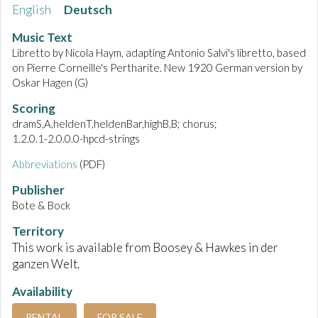
English
Deutsch
Music Text
Libretto by Nicola Haym, adapting Antonio Salvi's libretto, based
on Pierre Corneille's Pertharite. New 1920 German version by
Oskar Hagen (G)
Scoring
dramS,A,heldenT,heldenBar,highB,B; chorus;
1.2.0.1-2.0.0.0-hpcd-strings
Abbreviations
(PDF)
Publisher
Bote & Bock
Territory
This work is available from Boosey & Hawkes in der
ganzen Welt.
Availability
RENTAL
FOR SALE