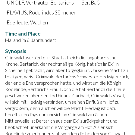
UNOLF, Vertrauter Bertarichs
Ser. Baß
FLAVIUS, Rodelindes Söhnchen
Edelleute, Wachen
Time and Place
Mailand im 6. Jahrhundert
Synopsis
Grimwald usurpierte im Staatsstreich die langobardische
Krone. Bertarich, der rechtmäßige König, hat sich im Exil in
Sicherheit gebracht, wird aber totgeglaubt. Um seine Macht zu
festi gen, weist Grimwald Bertarichs Schwester Hedwig zurück,
der er die Ehe versprochen hatte, und wirbt um die Königin
Rodelinde, Bertarichs Frau. Doch die hat Bertarich die Treue
geschworen über den Tod hinaus. Garibald, Grimwalds Vasall,
will sich mit Hedwig verbinden, um seinen Einfluß am Hof zu
vergrößern, denn auch er will die Macht. Hedwig ist dazu
bereit, allerdings nur, um sich an Grimwald zu rächen.
Mittlerweile ist Bertarich aus dem Exil zurückgekehrt und
beobachtet unerkannt die Vorgänge am Hof. Als er sich
Rodelinde zu erkennen gibt, werden die beiden von Gimwald