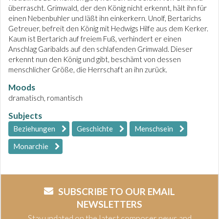
überrascht. Grimwald, der den König nicht erkennt, hält ihn für
einen Nebenbuhler und läßt ihn einkerkern. Unolf, Bertarichs
Getreuer, befreit den König mit Hedwigs Hilfe aus dem Kerker.
Kaum ist Bertarich auf freiem Fuß, verhindert er einen
Anschlag Garibalds auf den schlafenden Grimwald. Dieser
erkennt nun den König und gibt, beschämt von dessen
menschlicher Größe, die Herrschaft an ihn zurück.
Moods
dramatisch, romantisch
Subjects
Beziehungen
Geschichte
Menschsein
Monarchie
SUBSCRIBE TO OUR EMAIL
NEWSLETTERS
Stay updated on the latest composer news and