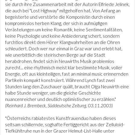
sie durch ihre Zusammenarbeit mit der Autorin Elfriede Jelinek,
die auch bei "Lost Highway" mitgeholfen hat. Von Anfang an
begeisterte und verstörte die Komponistin durch einen
kompromisslos herben Klang, der sich in aufmüpfigen
Verästelungen um keine Romantik, keine Sentimentalitäten,
keine Psychologie und keine Anbiederung schert, sondern
furchtlos direkt dem Hörer Klangwahrheiten an die Ohren
schleudert. Doch wer nur einmal in Graz war und erlebt hat,
wie unerbittlich die steirischen Berge auf die Stadt
herabdrohen, findet sich in Neuwirths Musik problemlos
zurecht... eine rhythmisch meist klar bestimmte Musik, voller
Energie, oft aus kleinteiligen, fast an minimal music erinnernden
Partikeln kompakt konstruiert. Während Lynch fast zwei
Stunden lang den Zuschauer quält, braucht Olga Neuwirth eine
halbe Stunde weniger, um die gleiche Geschichte
nuancenreicher und deutlich optimistischer zu erzählen."
(Reinhard J. Brembeck, Süddeutsche Zeitung, 03.11.2003)
"Österreichs rabiatestes Kunstfrauenduo haben dieses
seltsam schillernde, soghafte Fertiggericht aus der Zelluloid-
Tiefkühltruhe nun in der Grazer Helmut-List-Halle unter