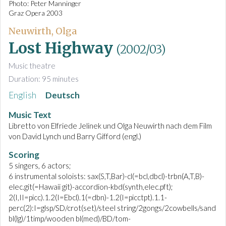
Photo: Peter Manninger
Graz Opera 2003
Neuwirth, Olga
Lost Highway
(2002/03)
Music theatre
Duration: 95 minutes
English
Deutsch
Music Text
Libretto von Elfriede Jelinek und Olga Neuwirth nach dem Film
von David Lynch und Barry Gifford (engl.)
Scoring
5 singers, 6 actors;
6 instrumental soloists: sax(S,T,Bar)-cl(=bcl,dbcl)-trbn(A,T,B)-
elec.git(=Hawaii git)-accordion-kbd(synth,elec.pft);
2(I,II=picc).1.2(I=Ebcl).1(=dbn)-1.2(I=picctpt).1.1-
perc(2):I=glsp/SD/crot(set)/steel string/2gongs/2cowbells/sand
bl(lg)/1timp/wooden bl(med)/BD/tom-