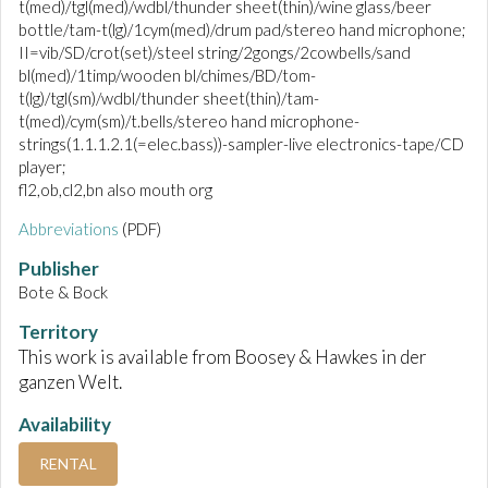
t(med)/tgl(med)/wdbl/thunder sheet(thin)/wine glass/beer
bottle/tam-t(lg)/1cym(med)/drum pad/stereo hand microphone;
II=vib/SD/crot(set)/steel string/2gongs/2cowbells/sand
bl(med)/1timp/wooden bl/chimes/BD/tom-
t(lg)/tgl(sm)/wdbl/thunder sheet(thin)/tam-
t(med)/cym(sm)/t.bells/stereo hand microphone-
strings(1.1.1.2.1(=elec.bass))-sampler-live electronics-tape/CD
player;
fl2,ob,cl2,bn also mouth org
Abbreviations
(PDF)
Publisher
Bote & Bock
Territory
This work is available from Boosey & Hawkes in der
ganzen Welt.
Availability
RENTAL