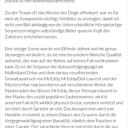
(zurück zu den Bühnenlautsprechern).
Da der Traum oft das Wesen der Dinge offenbart, war es für
mich als Komponistin wichtig, Hörbilder zu erzeugen, damit ich
nicht vom Bild abhängig werde. Unterschiedliche Hörspielartige
Sequenzen mögen selbständige Bilder quasi im Kopf des
Zuhörers entstehen lassen.
Eine einzige Szene wurde von Elfriede Jelinek und mir genau
deswegen verändert, da sie eine besondere filmische Qualität
aufweist, der man auf der Bühne auf keinen Fall nachkommen
kann. Es ist die Sequenz der Autoverfolgungsjagd am
Mullholland Drive und dem daraus resultierenden
Gewaltausbruch von Mr.Eddy. Mr.Eddy/Dick Laurent und der
Mystery Man repräsentieren auf verschiedene Weise die
Maskeraden des Bösen. Mr.Eddy, dieser Pornoproduzent in
der Maske des sozial-populären Saubermannes, wird in
unserem Fall nicht wirklich physisch brutal, sondern verletzt und
zerstört durch Sprache an sich. Das Aussprechen wird zum
Handeln, es kommt zu einem Diskurs des Grauens durch die
Vergegenwärtigung einer Banalität, nämlich dem Rauchen in
einer Garage. Der sprachliche Horror entsteht durch die aus