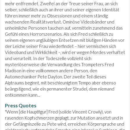
mehr entfremdet. Zweifel an der Treue seiner Frau, an sich
selber, schließlich auch an ihrer und seiner eigenen Identität
führen immer mehr zu Obsessionen und einem ständig
wachsenden Realitätsverlust. Ominöse Videobänder und
unheimliche Personen tauchen auf, vermitteln zunehmend das
Gefühl eines Horrorszenarios. Als sich Fred schließlich zu
seinem eigenen ungläubigen Entsetzen mit blutigen Händen vor
der Leiche seiner Frau wiederfindet – hier vermischen sich
Videoband und Wirklichkeit –, wird er wegen Mordes verhaftet
und verurteilt. In der Todeszelle vollzieht sich
mysteriöserweise die Verwandlung des Trompeters Fred
Madison in eine vollkommen andere Person, den
Automechaniker Pete Dayton. Der zweite Teil dieses
Alptraums beginnt, mit beschleunigtem Tempo aber ebenso
beängstigend, wie ein permanenter Strudel, dem niemand
entkommen kann...
Press Quotes
"Wenn [die Hauptfigur] Fred (solide Vincent Crowly), von
rasenden Kopfschmerzen geplagt, zur Mutation ansetzt und in
der Gefängniszelle zu Pete wird, erreichen Körpersprache und