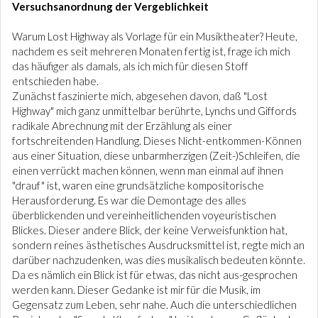
Versuchsanordnung der Vergeblichkeit
Warum Lost Highway als Vorlage für ein Musiktheater? Heute,
nachdem es seit mehreren Monaten fertig ist, frage ich mich
das häufiger als damals, als ich mich für diesen Stoff
entschieden habe.
Zunächst faszinierte mich, abgesehen davon, daß "Lost
Highway" mich ganz unmittelbar berührte, Lynchs und Giffords
radikale Abrechnung mit der Erzählung als einer
fortschreitenden Handlung. Dieses Nicht-entkommen-Können
aus einer Situation, diese unbarmherzigen (Zeit-)Schleifen, die
einen verrückt machen können, wenn man einmal auf ihnen
"drauf" ist, waren eine grundsätzliche kompositorische
Herausforderung. Es war die Demontage des alles
überblickenden und vereinheitlichenden voyeuristischen
Blickes. Dieser andere Blick, der keine Verweisfunktion hat,
sondern reines ästhetisches Ausdrucksmittel ist, regte mich an
darüber nachzudenken, was dies musikalisch bedeuten könnte.
Da es nämlich ein Blick ist für etwas, das nicht aus-gesprochen
werden kann. Dieser Gedanke ist mir für die Musik, im
Gegensatz zum Leben, sehr nahe. Auch die unterschiedlichen