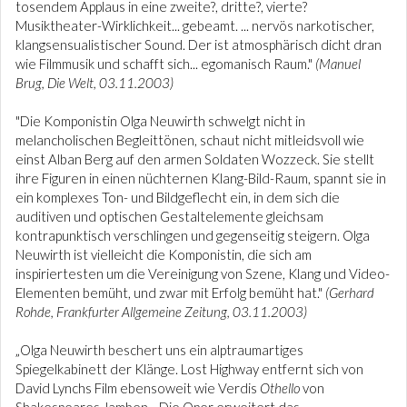
tosendem Applaus in eine zweite?, dritte?, vierte?
Musiktheater-Wirklichkeit... gebeamt. ... nervös narkotischer,
klangsensualistischer Sound. Der ist atmosphärisch dicht dran
wie Filmmusik und schafft sich... egomanisch Raum."
(Manuel
Brug, Die Welt, 03.11.2003)
"Die Komponistin Olga Neuwirth schwelgt nicht in
melancholischen Begleittönen, schaut nicht mitleidsvoll wie
einst Alban Berg auf den armen Soldaten Wozzeck. Sie stellt
ihre Figuren in einen nüchternen Klang-Bild-Raum, spannt sie in
ein komplexes Ton- und Bildgeflecht ein, in dem sich die
auditiven und optischen Gestaltelemente gleichsam
kontrapunktisch verschlingen und gegenseitig steigern. Olga
Neuwirth ist vielleicht die Komponistin, die sich am
inspiriertesten um die Vereinigung von Szene, Klang und Video-
Elementen bemüht, und zwar mit Erfolg bemüht hat."
(Gerhard
Rohde, Frankfurter Allgemeine Zeitung, 03.11.2003)
„Olga Neuwirth beschert uns ein alptraumartiges
Spiegelkabinett der Klänge. Lost Highway entfernt sich von
David Lynchs Film ebensoweit wie Verdis
Othello
von