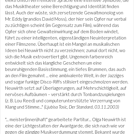
elektronisch verfremdete Sprache eine intensive Symbiose, die
das Musiktheater seine Berechtigung und Identität finden
lässt. Auch der wüste, sich zersetzende Gewaltmonolog von
Mr. Eddy (grandios David Moss), der hier sein Opfer nur verbal
zu züchtigen scheint (im Gegensatz zum Film), während das
Opfer sich ohne Gewalteinwirkung auf dem Boden windet,
führt zu einer intelligenten, eigenständigen Neuinterpretation
einer Filmszene. Überhaupt ist ein Mangel an musikalischen
Ideen bei Neuwirth nicht zu verzeichnen; zumal dort nicht, wo
sich die Musik extrovertiert gibt. Ungemein farbenreich
entwickelt sich das klangliche Geschehen um eine
beunruhigenden Basisstimmung, ein tiefes Brummen, das auch
an den Film gemahnt ... eine ambivalente Welt, in der Jazziges
und sogar funkige Disco-Riffs stilisiert eingeschmolzen werden.
Neuwirth setzt auf Überlagerungen, auf Mehrschichtigkeit, auf
nervöses Aufbäumen – verstärkt durch Tonbandzuspielungen
(z. B. Lou Reed) und computerunterstützte Verzerrung von
Klang und Stimme..."
(Ljubisa Tosic, Der Standard, 03.11.2003)
"... meister(innen)haft" gearbeitete Partitur... Olga Neuwirth ist
eine der Lichtgestalten der Avantgarde, die sich nach wie vor
gegen die gängige Musikverdummung stemmt. Bekannt wurde