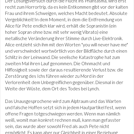
Der Lösungsversuch durch die Flucht ins Phantasma, wird erst
recht zum Horrortrip, da es kein Entkommen gibt vor der kalten
Frau und ihrem Schweigen, welches Macht bedeutet. Absolute
Vergeblichkeit!In dem Moment, in dem die Entfremdung von
Alice für Pete endlich klar wird, erhält die Sopranistin (ein
hoher Sopran ohne bzw. mit sehr wenig Vibrato) eine
metallische Veränderung ihrer Stimme durch Live-Elektronik.
Alice entzieht sich ihm mit den Worten "you will never have me"
und verschwindet wortwörtlich von der Bildfläche durch einen
Schlitz in der Leinwand. Die seelische Katastrophe hat zum
zweiten Mal ihren Lauf genommen. Die Ohnmacht und
Hilflosigkeit sowie der daraus resultierende Verlust bzw. die
Zerstörung des Ichs führen wieder zu Mord in der
Verlorenheit dem Unbegreiflichen gegenüber. Diesmal in der
Weite der Wüste, dem Ort des Todes bei Lynch.
Das Unausgesprochene wird zum Alptraum und das Warten
und falsche Hoffen setzt sich in jedem Hautpartikel fest, wenn
offene Fragen totgeschwiegen werden. Wenn man nämlich
weiß, womit man konkret rechnen muß, kann man gefasster
sein, das wurde aber sowohl Fred als auch Pete nicht
ermöglicht. Es kann aber nur Gleichheit in einer Beziehung