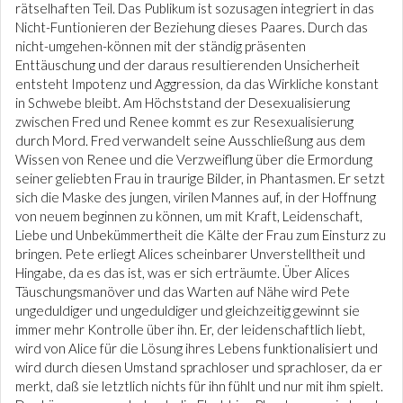
rätselhaften Teil. Das Publikum ist sozusagen integriert in das
Nicht-Funtionieren der Beziehung dieses Paares. Durch das
nicht-umgehen-können mit der ständig präsenten
Enttäuschung und der daraus resultierenden Unsicherheit
entsteht Impotenz und Aggression, da das Wirkliche konstant
in Schwebe bleibt. Am Höchststand der Desexualisierung
zwischen Fred und Renee kommt es zur Resexualisierung
durch Mord. Fred verwandelt seine Ausschließung aus dem
Wissen von Renee und die Verzweiflung über die Ermordung
seiner geliebten Frau in traurige Bilder, in Phantasmen. Er setzt
sich die Maske des jungen, virilen Mannes auf, in der Hoffnung
von neuem beginnen zu können, um mit Kraft, Leidenschaft,
Liebe und Unbekümmertheit die Kälte der Frau zum Einsturz zu
bringen. Pete erliegt Alices scheinbarer Unverstelltheit und
Hingabe, da es das ist, was er sich erträumte. Über Alices
Täuschungsmanöver und das Warten auf Nähe wird Pete
ungeduldiger und ungeduldiger und gleichzeitig gewinnt sie
immer mehr Kontrolle über ihn. Er, der leidenschaftlich liebt,
wird von Alice für die Lösung ihres Lebens funktionalisiert und
wird durch diesen Umstand sprachloser und sprachloser, da er
merkt, daß sie letztlich nichts für ihn fühlt und nur mit ihm spielt.