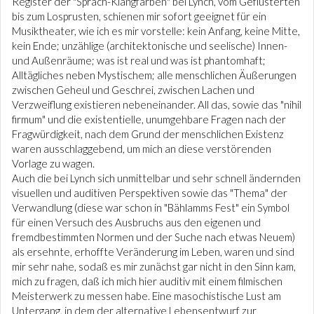
Register der "Sprach-Klangfarben" bei Lynch, vom Geflüsterten
bis zum Losprusten, schienen mir sofort geeignet für ein
Musiktheater, wie ich es mir vorstelle: kein Anfang, keine Mitte,
kein Ende; unzählige (architektonische und seelische) Innen-
und Außenräume; was ist real und was ist phantomhaft;
Alltägliches neben Mystischem; alle menschlichen Äußerungen
zwischen Geheul und Geschrei, zwischen Lachen und
Verzweiflung existieren nebeneinander. All das, sowie das "nihil
firmum" und die existentielle, unumgehbare Fragen nach der
Fragwürdigkeit, nach dem Grund der menschlichen Existenz
waren ausschlaggebend, um mich an diese verstörenden
Vorlage zu wagen.
Auch die bei Lynch sich unmittelbar und sehr schnell ändernden
visuellen und auditiven Perspektiven sowie das "Thema" der
Verwandlung (diese war schon in "Bählamms Fest" ein Symbol
für einen Versuch des Ausbruchs aus den eigenen und
fremdbestimmten Normen und der Suche nach etwas Neuem)
als ersehnte, erhoffte Veränderung im Leben, waren und sind
mir sehr nahe, sodaß es mir zunächst gar nicht in den Sinn kam,
mich zu fragen, daß ich mich hier auditiv mit einem filmischen
Meisterwerk zu messen habe. Eine masochistische Lust am
Untergang, in dem der alternative Lebensentwurf zur