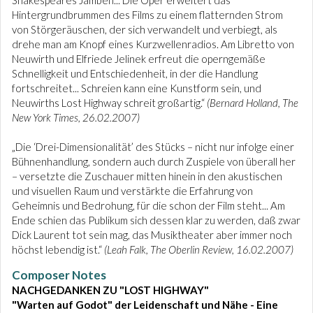
Shakespeares Jamben... Die Oper erweitert das
Hintergrundbrummen des Films zu einem flatternden Strom
von Störgeräuschen, der sich verwandelt und verbiegt, als
drehe man am Knopf eines Kurzwellenradios. Am Libretto von
Neuwirth und Elfriede Jelinek erfreut die operngemäße
Schnelligkeit und Entschiedenheit, in der die Handlung
fortschreitet... Schreien kann eine Kunstform sein, und
Neuwirths Lost Highway schreit großartig.“
(Bernard Holland, The
New York Times, 26.02.2007)
„Die ‘Drei-Dimensionalität’ des Stücks – nicht nur infolge einer
Bühnenhandlung, sondern auch durch Zuspiele von überall her
– versetzte die Zuschauer mitten hinein in den akustischen
und visuellen Raum und verstärkte die Erfahrung von
Geheimnis und Bedrohung, für die schon der Film steht... Am
Ende schien das Publikum sich dessen klar zu werden, daß zwar
Dick Laurent tot sein mag, das Musiktheater aber immer noch
höchst lebendig ist.“
(Leah Falk, The Oberlin Review, 16.02.2007)
Composer Notes
NACHGEDANKEN ZU "LOST HIGHWAY"
"
Warten auf Godot"
der Leidenschaft und Nähe - Eine