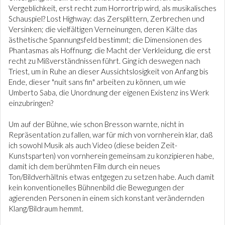
Vergeblichkeit, erst recht zum Horrortrip wird, als musikalisches
Schauspiel? Lost Highway: das Zersplittern, Zerbrechen und
Versinken; die vielfältigen Verneinungen, deren Kälte das
ästhetische Spannungsfeld bestimmt; die Dimensionen des
Phantasmas als Hoffnung; die Macht der Verkleidung, die erst
recht zu Mißverständnissen führt. Ging ich deswegen nach
Triest, um in Ruhe an dieser Aussichtslosigkeit von Anfang bis
Ende, dieser "nuit sans fin" arbeiten zu können, um wie
Umberto Saba, die Unordnung der eigenen Existenz ins Werk
einzubringen?
Um auf der Bühne, wie schon Bresson warnte, nicht in
Repräsentation zu fallen, war für mich von vornherein klar, daß
ich sowohl Musik als auch Video (diese beiden Zeit-
Kunstsparten) von vornherein gemeinsam zu konzipieren habe,
damit ich dem berühmten Film durch ein neues
Ton/Bildverhältnis etwas entgegen zu setzen habe. Auch damit
kein konventionelles Bühnenbild die Bewegungen der
agierenden Personen in einem sich konstant verändernden
Klang/Bildraum hemmt.