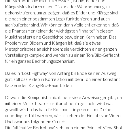
Die Methode, die mich interessiert, ist die, Bilder und
Klänge/Musik durch einen Diskurs der Wahrnehmung zu
dekonstruieren, um zu zeigen, daß es Bilder und Klänge sind,
die nach einer bestimmten Logik funktionieren und auch
manipulierbar sind. Wir können dann vielleicht erkennen, daß
die Phantasmen (einer der wichtigsten "Inhalte" in diesem
Musiktheater) eine Geschichte bzw. einen Kern haben. Das
Problem von Bildern und Klängen ist, daß sie etwas
Metaphorisches an sich haben: sie verdichten einen ganzen
Vorstellungskomplex und werden zu einem Ton/Bild-Geflecht
für ein ganzes Bedrohungsszenarium.
Da es in "Lost Highway" von Anfang bis Ende keinen Ausweg
gibt, soll das Video in Korrelation mit dem Ton einen konstant
flackernden Klang-Bild-Raum bilden.
Obwohl die Komponistin nicht mehr viele Anweisungen gibt, da
mit einer Musiktheaterpartitur ohnehin gemacht wird was
gewollt wird - das hat die Komponistin gelernt - muß eines
unbedingt erfüllt werden, nämlich eben der Einsatz von Video.
Und zwar aus folgendem Grund:
Die "ultimative Bedrohung" geht von einem Point-of-View-Shot