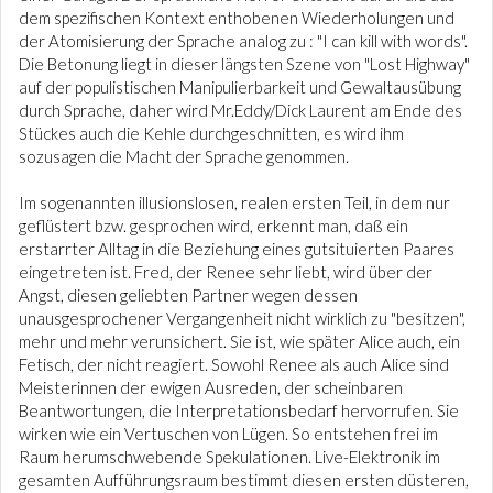
dem spezifischen Kontext enthobenen Wiederholungen und
der Atomisierung der Sprache analog zu : "I can kill with words".
Die Betonung liegt in dieser längsten Szene von "Lost Highway"
auf der populistischen Manipulierbarkeit und Gewaltausübung
durch Sprache, daher wird Mr.Eddy/Dick Laurent am Ende des
Stückes auch die Kehle durchgeschnitten, es wird ihm
sozusagen die Macht der Sprache genommen.
Im sogenannten illusionslosen, realen ersten Teil, in dem nur
geflüstert bzw. gesprochen wird, erkennt man, daß ein
erstarrter Alltag in die Beziehung eines gutsituierten Paares
eingetreten ist. Fred, der Renee sehr liebt, wird über der
Angst, diesen geliebten Partner wegen dessen
unausgesprochener Vergangenheit nicht wirklich zu "besitzen",
mehr und mehr verunsichert. Sie ist, wie später Alice auch, ein
Fetisch, der nicht reagiert. Sowohl Renee als auch Alice sind
Meisterinnen der ewigen Ausreden, der scheinbaren
Beantwortungen, die Interpretationsbedarf hervorrufen. Sie
wirken wie ein Vertuschen von Lügen. So entstehen frei im
Raum herumschwebende Spekulationen. Live-Elektronik im
gesamten Aufführungsraum bestimmt diesen ersten düsteren,