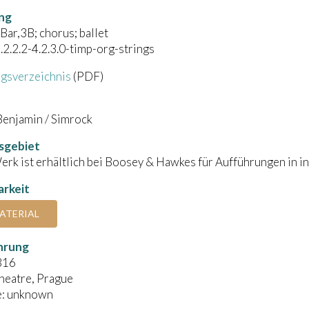
ng
Bar,3B; chorus; ballet
).2.2.2-4.2.3.0-timp-org-strings
gsverzeichnis
(PDF)
Benjamin / Simrock
sgebiet
rk ist erhältlich bei Boosey & Hawkes für Aufführungen in in
rkeit
ATERIAL
hrung
816
heatre, Prague
: unknown