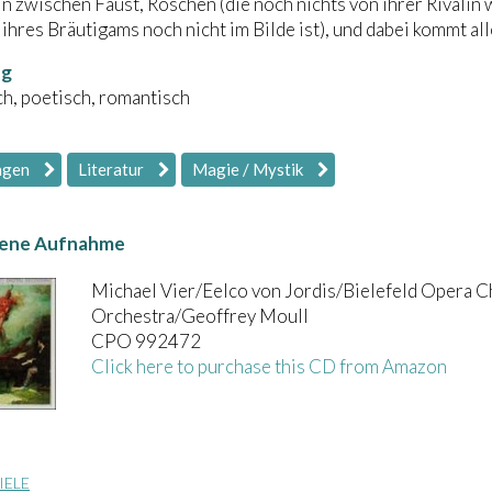
in zwischen Faust, Röschen (die noch nichts von ihrer Rivalin
 ihres Bräutigams noch nicht im Bilde ist), und dabei kommt alle
ng
h, poetisch, romantisch
ngen
Literatur
Magie / Mystik
ene Aufnahme
Michael Vier/Eelco von Jordis/Bielefeld Opera C
Orchestra/Geoffrey Moull
CPO 992472
Click here to purchase this CD from Amazon
IELE