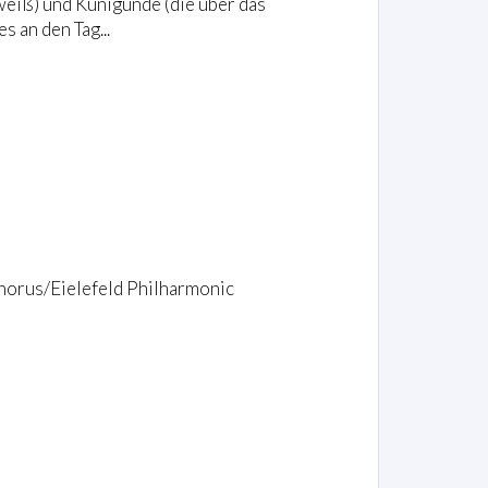
 weiß) und Kunigunde (die über das
s an den Tag...
horus/Eielefeld Philharmonic