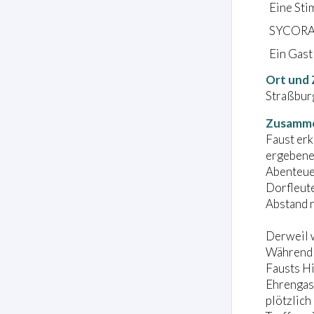
Eine St
SYCORAX
Ein Gast
Ort und 
Straßburg
Zusamm
Faust erk
ergebene 
Abenteuer
Dorfleute
Abstand 
Derweil w
Während 
Fausts Hi
Ehrengast
plötzlich