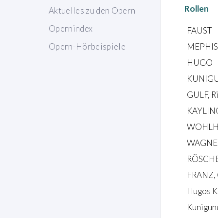
Rollen
Aktuelles zu den Opern
Opernindex
FAUST
MEPHIS
Opern-Hörbeispiele
HUGO
KUNIGUN
GULF, Ri
KAYLIN
WOHLH
WAGNER
RÖSCHEN
FRANZ, 
Hugos K
Kunigun