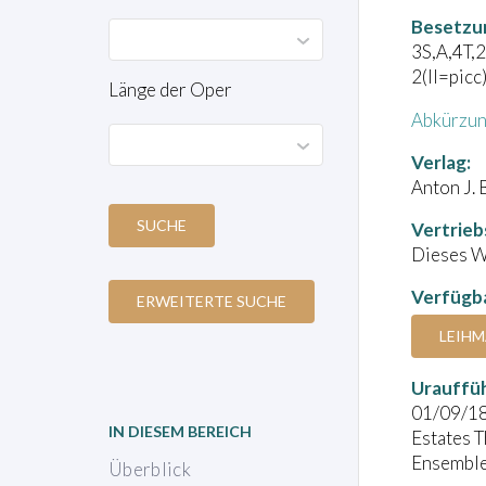
Besetzu
3S,A,4T,2
2(II=picc
Länge der Oper
Abkürzun
Verlag:
Anton J. 
SUCHE
Vertrieb
Dieses We
Verfügba
ERWEITERTE SUCHE
LEIHM
Urauffü
01/09/1
IN DIESEM BEREICH
Estates T
Ensemble
Überblick