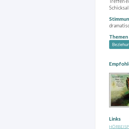
Treffen e
Schicksal
Stimmu
dramatisc
Themen
Beziehu
Empfohl
Links
HÖRBEISP