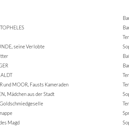
Ba
TOPHELES
Ba
Te
DE, seine Verlobte
So
tter
Ba
GER
Ba
ALDT
Te
 und MOOR, Fausts Kameraden
Te
, Mädchen aus der Stadt
So
Goldschmiedgeselle
Te
nappe
Sp
des Magd
So