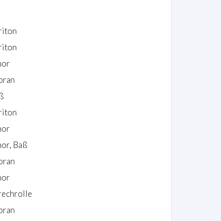
riton
riton
nor
pran
ß
riton
nor
nor, Baß
pran
nor
rechrolle
pran