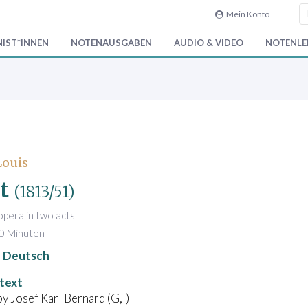
Mein Konto
IST*INNEN
NOTENAUSGABEN
AUDIO & VIDEO
NOTENLEI
Louis
t
(1813/51)
pera in two acts
0 Minuten
Deutsch
text
by Josef Karl Bernard (G,I)