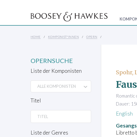
KOMPON
HOME
KOMPONIST*INNEN
OPERN
OPERNSUCHE
Liste der Komponisten
Spohr, 
Faus
Romantic o
Titel
Dauer: 15
English
Gesangs
Libretto 
Liste der Genres