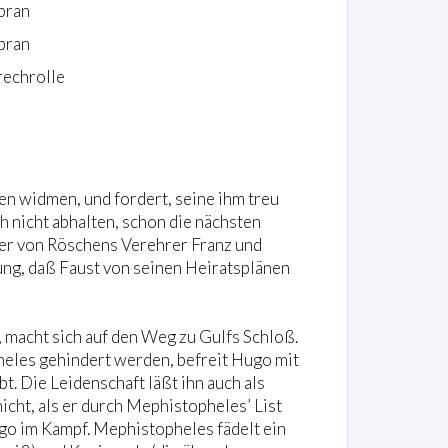
pran
pran
rechrolle
en widmen, und fordert, seine ihm treu
 nicht abhalten, schon die nächsten
s er von Röschens Verehrer Franz und
ung, daß Faust von seinen Heiratsplänen
 macht sich auf den Weg zu Gulfs Schloß.
eles gehindert werden, befreit Hugo mit
t. Die Leidenschaft läßt ihn auch als
icht, als er durch Mephistopheles’ List
Hugo im Kampf. Mephistopheles fädelt ein