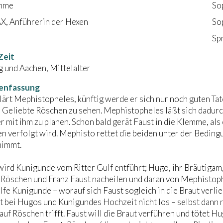
imme
So
, Anführerin der Hexen
So
Sp
Zeit
 und Aachen, Mittelalter
enfassung
lärt Mephistopheles, künftig werde er sich nur noch guten Tat
Geliebte Röschen zu sehen. Mephistopheles läßt sich dadurch
 mit ihm zu planen. Schon bald gerät Faust in die Klemme, al
n verfolgt wird. Mephisto rettet die beiden unter der Beding
nimmt.
ird Kunigunde vom Ritter Gulf entführt; Hugo, ihr Bräutigam,
Röschen und Franz Faust nacheilen und daran von Mephistoph
lfe Kunigunde – worauf sich Faust sogleich in die Braut verlieb
 bei Hugos und Kunigundes Hochzeit nicht los – selbst dann n
 auf Röschen trifft. Faust will die Braut verführen und tötet 