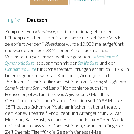
English
Deutsch
Komponist von
Riverdance
, der international gefeierten
Bühnenproduktion, in der irische Tänze und keltische Musik
zelebriert werden *
Riverdance
wurde 10.000 mal aufgeführt
und wurde von über 23 Millionen Zuschauern an 350
Veranstaltungsorten weltweit live gesehen *
Riverdance: A
Symphonic
Suite
ist zusammen mit der
Seville Suite
und der
Connemara Suite
für Orchesteraufführungen erhältlich * 1950 in
Limerick geboren, wirkt als Komponist, Arrangeur und
Produzent * Schrieb Filmkompositionen zu
Dancing at Lughnasa
,
Some Mother's Son
und
Lamb
* Komponierte auch fürs
Fernsehen, etwa für
The Seven Ages
, Sean Ó Mordhas
Geschichte des irischen Staates * Schrieb seit 1989 Musik zu
15 Theaterstücken von Yeats am irischen Nationaltheater,
dem Abbey Theatre * Produzent und Arrangeur für U2, Van
Morrison, Kate Bush, Richard Harris und Planxty * Sein Werk
umfasst auch klassische Kompositionen, darunter in jüngerer
Zeit Emerald Tiger für die Geigerin Vanessa-Mae