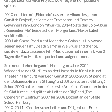
Gruppe Leon Gurvitch Project, wo er eigene Kompositionen
spielte.
2010 erschien mit „Eldorado" das erste Album des „Leon
Gurvitch Project", bei dem der Trompeter und Grammy-
Gewinner Frank London mitwirkte. 2014 folgte das Solo-Album
„Remember Me", beide auf dem Morgenland/ Naxos Label
veröffentlicht.
2001 als Oscar-Produzent Menachem Golan aus Hollywood
seinen neuen Film „Death Game" in Weißrussland drehte,
suchte er dazu passende Film-Musik. Leon hat innerhalb von 3
Tagen die Film-Musik komponiert und aufgenommen.
Sein neues Leben begann in Hamburg im Jahre 2001.
Während seines Studiums an der Hochschule für Musik und
Theater in Hamburg, war Leon Gurvitch 2002-2003 Stipendiat
der „Johaness-Brahms Stiftung" und „Otto-Stöterau-Stiftung".
Schon 2003 hatte Leon seine erste Arbeit als Chorleiter in der
St. Olaf Kirche und später als Leiter der Big Band „The
Openers", im Zeitraum 2007 bis 2008 Dozent an der Stage
School Hamburg.
2010-2011: Künstlerischer Leiter und Dirigent des Ernest