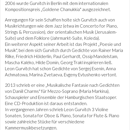
2006 wurde Gurvitch in Berlin mit dem internationalen
Kompositionspreis „Goldene Chanukkia" ausgezeichnet.
Anregungen für sein Schaffen holte sich Gurvitch auch von
Musikrichtungen wie dem Jazz (etwa im Concerto for Piano,
Strings & Percussion), der orientalischen Musik (Jerusalem-
Suite) und dem Folklore (Jahrmarkt-Suite, Koleda).
Ein weiterer Aspekt seiner Arbeit ist das Projekt „Poesie und
Musik", bei dem sich Gurvitch durch Gedichte von Rainer Maria
Rilke, Friedrich Hölderlin, Paul Gerhardt, Ossip Mandelstam,
Mascha Kaléko, Hilde Domin, Georg Trakl inspirieren ließ.
Leon Gurvitch hat schon Gedichte von Sergej Esenin, Anna
Achmatowa, Marina Zvetaeva, Evgeny Evtushenko vertont.
2013 schrieb er eine „Musikalische Fantasie nach Gedichten
von Daniil Charms" für Mezzo-Soprano (Maria Markina),
Schauspieler und Ensemble der Hamburgischen Staatsoper.
Eine CD-Produktion ist daraus entstanden.
In vergangenen Jahren schrieb Leon Gurvitch 3 Violine
Sonaten, Sonata for Oboe & Piano, Sonata for Flute & Piano
sowie zahlreiche Stücke für verschiedene
Kammermusikbesetzungen.