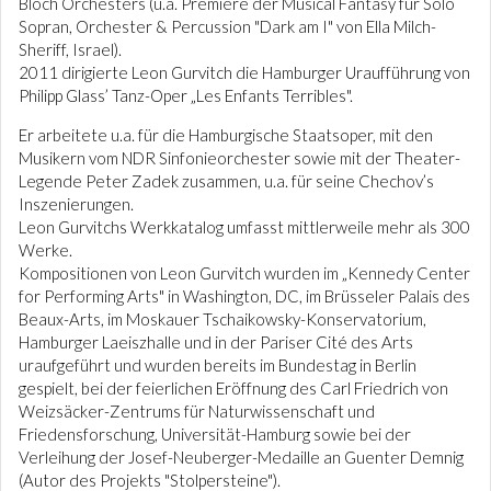
Bloch Orchesters (u.a. Premiere der Musical Fantasy für Solo
Sopran, Orchester & Percussion "Dark am I" von Ella Milch-
Sheriff, Israel).
2011 dirigierte Leon Gurvitch die Hamburger Uraufführung von
Philipp Glass’ Tanz-Oper „Les Enfants Terribles".
Er arbeitete u.a. für die Hamburgische Staatsoper, mit den
Musikern vom NDR Sinfonieorchester sowie mit der Theater-
Legende Peter Zadek zusammen, u.a. für seine Chechov’s
Inszenierungen.
Leon Gurvitchs Werkkatalog umfasst mittlerweile mehr als 300
Werke.
Kompositionen von Leon Gurvitch wurden im „Kennedy Center
for Performing Arts" in Washington, DC, im Brüsseler Palais des
Beaux-Arts, im Moskauer Tschaikowsky-Konservatorium,
Hamburger Laeiszhalle und in der Pariser Cité des Arts
uraufgeführt und wurden bereits im Bundestag in Berlin
gespielt, bei der feierlichen Eröffnung des Carl Friedrich von
Weizsäcker-Zentrums für Naturwissenschaft und
Friedensforschung, Universität-Hamburg sowie bei der
Verleihung der Josef-Neuberger-Medaille an Guenter Demnig
(Autor des Projekts "Stolpersteine").