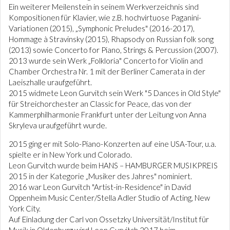
Ein weiterer Meilenstein in seinem Werkverzeichnis sind
Kompositionen für Klavier, wie z.B. hochvirtuose Paganini-
Variationen (2015), „Symphonic Preludes" (2016-2017),
Hommage à Stravinsky (2015), Rhapsody on Russian folk song
(2013) sowie Concerto for Piano, Strings & Percussion (2007).
2013 wurde sein Werk „Folkloria" Concerto for Violin and
Chamber Orchestra Nr. 1 mit der Berliner Camerata in der
Laeiszhalle uraufgeführt.
2015 widmete Leon Gurvitch sein Werk "5 Dances in Old Style"
für Streichorchester an Classic for Peace, das von der
Kammerphilharmonie Frankfurt unter der Leitung von Anna
Skryleva uraufgeführt wurde.
2015 ging er mit Solo-Piano-Konzerten auf eine USA-Tour, u.a.
spielte er in New York und Colorado.
Leon Gurvitch wurde beim HANS – HAMBURGER MUSIKPREIS
2015 in der Kategorie „Musiker des Jahres" nominiert.
2016 war Leon Gurvitch "Artist-in-Residence" in David
Oppenheim Music Center/Stella Adler Studio of Acting, New
York City.
Auf Einladung der Carl von Ossetzky Universität/Institut für