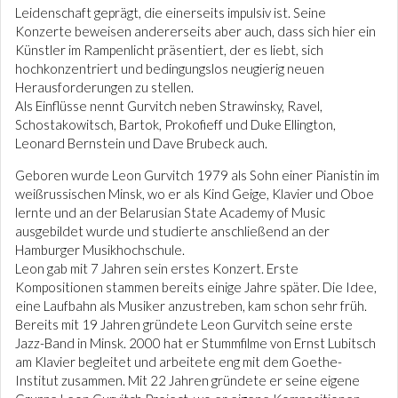
Leidenschaft geprägt, die einerseits impulsiv ist. Seine
Konzerte beweisen andererseits aber auch, dass sich hier ein
Künstler im Rampenlicht präsentiert, der es liebt, sich
hochkonzentriert und bedingungslos neugierig neuen
Herausforderungen zu stellen.
Als Einflüsse nennt Gurvitch neben Strawinsky, Ravel,
Schostakowitsch, Bartok, Prokofieff und Duke Ellington,
Leonard Bernstein und Dave Brubeck auch.
Geboren wurde Leon Gurvitch 1979 als Sohn einer Pianistin im
weißrussischen Minsk, wo er als Kind Geige, Klavier und Oboe
lernte und an der Belarusian State Academy of Music
ausgebildet wurde und studierte anschließend an der
Hamburger Musikhochschule.
Leon gab mit 7 Jahren sein erstes Konzert. Erste
Kompositionen stammen bereits einige Jahre später. Die Idee,
eine Laufbahn als Musiker anzustreben, kam schon sehr früh.
Bereits mit 19 Jahren gründete Leon Gurvitch seine erste
Jazz-Band in Minsk. 2000 hat er Stummfilme von Ernst Lubitsch
am Klavier begleitet und arbeitete eng mit dem Goethe-
Institut zusammen. Mit 22 Jahren gründete er seine eigene