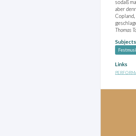
sodaß man
aber denn
Copland, 
geschlage
Thomas Ta
Subjects
Festmus
Links
PERFORM