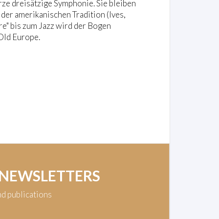
rze dreisätzige Symphonie. Sie bleiben
der amerikanischen Tradition (Ives,
re" bis zum Jazz wird der Bogen
Old Europe.
 NEWSLETTERS
nd publications