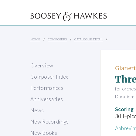
HOME
COMPOSERS
CATALOGUE DETAIL
Overview
Glanert
Thre
Composer Index
Performances
for orches
Duration: 
Anniversaries
Scoring
News
3(III=pic
New Recordings
Abbrevia
New Books