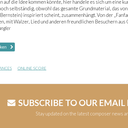
 auf die Idee kommen könnte, hier handele es sich um eine ku
och selbständig, obwohl das gesamte Grundmaterial, das von 
Bernstein) inspiriert scheint, zusammenhängt. Von der „Fanfa
n, mit Walzer, Lied und anderen freundlichen Besuchern aus 
ngler
iken
ANCES
ONLINE SCORE
SUBSCRIBE TO OUR EMAIL
Stay updated on the latest composer news a