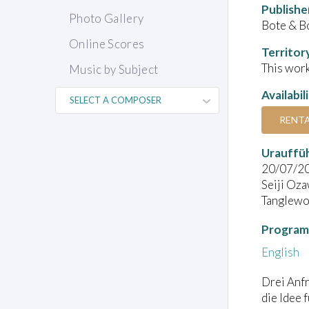
Publishe
Photo Gallery
Bote & B
Online Scores
Territor
This work
Music by Subject
Availabil
RENT
Urauffü
20/07/2
Seiji Oza
Tanglewo
Program
English
Drei Anfr
die Idee 