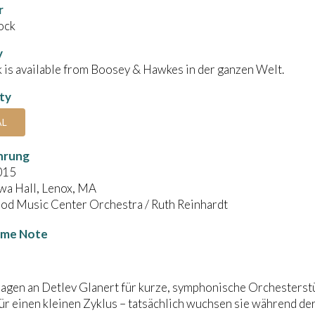
r
ock
y
 is available from Boosey & Hawkes in der ganzen Welt.
ity
AL
hrung
015
wa Hall, Lenox, MA
od Music Center Orchestra / Ruth Reinhardt
me Note
agen an Detlev Glanert für kurze, symphonische Orchesterst
für einen kleinen Zyklus – tatsächlich wuchsen sie während d