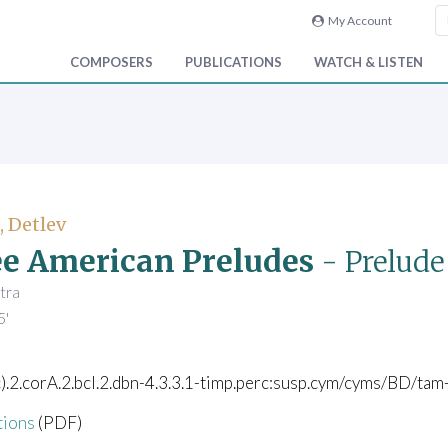
My Account
COMPOSERS
PUBLICATIONS
WATCH & LISTEN
, Detlev
e American Preludes
- Prelude
tra
5'
c).2.corA.2.bcl.2.dbn-4.3.3.1-timp.perc:susp.cym/cyms/BD/tam-
tions
(PDF)