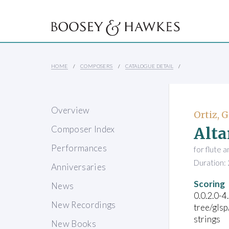
HOME
COMPOSERS
CATALOGUE DETAIL
Overview
Ortiz, G
Alta
Composer Index
Performances
for flute 
Duration: 
Anniversaries
Scoring
News
0.0.2.0-4
New Recordings
tree/glsp
strings
New Books