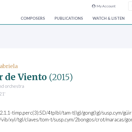
My Account
COMPOSERS
PUBLICATIONS
WATCH & LISTEN
abriela
r de Viento
(2015)
and orchestra
21'
.2.1.1-timp.perc(3):SD/4tplbl/tam-t(lg)/gong(lg)/susp.cym/g
/vib/xyl/tgl/claves/tom-t/susp.cym/2bongos/crot/maracas/gon