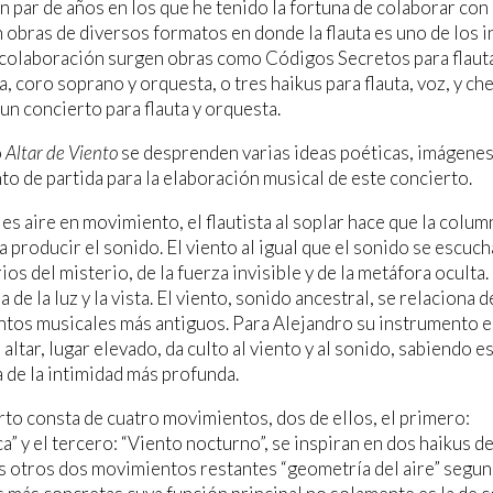
n par de años en los que he tenido la fortuna de colaborar con
 obras de diversos formatos en donde la flauta es uno de los 
colaboración surgen obras como Códigos Secretos para flauta
ta, coro soprano y orquesta, o tres haikus para flauta, voz, y ch
 un concierto para flauta y orquesta.
o
Altar de Viento
se desprenden varias ideas poéticas, imágenes,
o de partida para la elaboración musical de este concierto.
 es aire en movimiento, el flautista al soplar hace que la colum
ra producir el sonido. El viento al igual que el sonido se escuc
ios del misterio, de la fuerza invisible y de la metáfora oculta.
a de la luz y la vista. El viento, sonido ancestral, se relaciona
tos musicales más antiguos. Para Alejandro su instrumento en r
 altar, lugar elevado, da culto al viento y al sonido, sabiendo e
 de la intimidad más profunda.
rto consta de cuatro movimientos, dos de ellos, el primero:
ca” y el tercero: “Viento nocturno”, se inspiran en dos haikus
s otros dos movimientos restantes “geometría del aire” segund