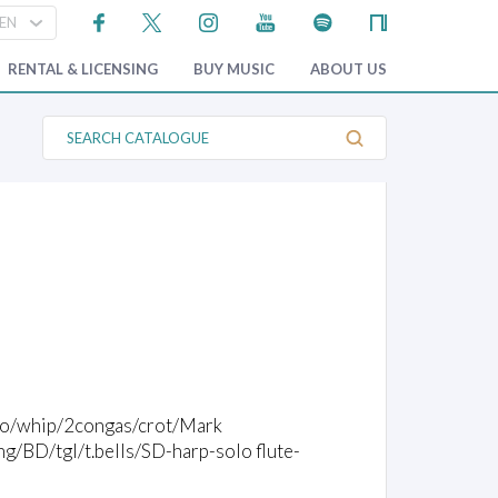
RENTAL & LICENSING
BUY MUSIC
ABOUT US
S
e
a
r
c
h
C
a
t
a
l
o
g
u
e
üiro/whip/2congas/crot/Mark
g/BD/tgl/t.bells/SD-harp-solo flute-