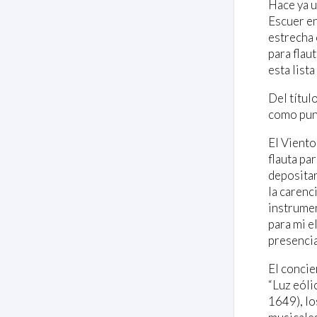
Hace ya u
Escuer en
estrecha 
para flau
esta lista
Del títul
como punt
El Viento
flauta pa
depositar
la carenci
instrumen
para mi el
presencia
El concie
“Luz eóli
1649), lo