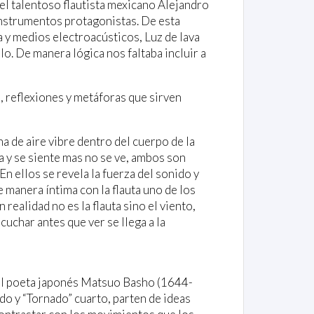
 el talentoso flautista mexicano Alejandro
instrumentos protagonistas. De esta
 y medios electroacústicos, Luz de lava
elo. De manera lógica nos faltaba incluir a
 reflexiones y metáforas que sirven
na de aire vibre dentro del cuerpo de la
ha y se siente mas no se ve, ambos son
 En ellos se revela la fuerza del sonido y
 de manera íntima con la flauta uno de los
ealidad no es la flauta sino el viento,
scuchar antes que ver se llega a la
 del poeta japonés Matsuo Basho (1644-
o y “Tornado” cuarto, parten de ideas