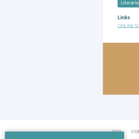
Literario
Links
ONLINE S
FAQ
CO