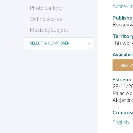
Abbrevia
Photo Gallery
Publishe
Online Scores
Boosey &
Music by Subject
Territor
This work
Availabil
RENT
Estreno 
29/11/2
Palacio d
Alejandro
Compose
English