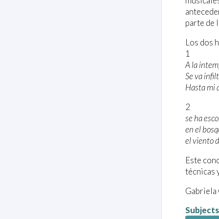
musicales
anteceden
parte de 
Los dos h
1
A la intem
Se va infi
Hasta mi 
2
se ha esc
en el bos
el viento 
Este conc
técnicas 
Gabriela 
Subjects