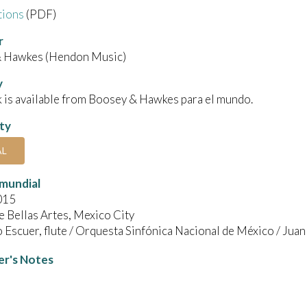
tions
(PDF)
r
 Hawkes (Hendon Music)
y
 is available from Boosey & Hawkes para el mundo.
ity
AL
mundial
015
e Bellas Artes, Mexico City
 Escuer, flute / Orquesta Sinfónica Nacional de México / Ju
r's Notes