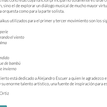
 más concretas cuya función principal no solamente es la de 
, sino el de explorar un diálogo musical de mucho mayor virtu
la orquesta como para la parte solista.
aikus utilizados para el primer y tercer movimiento son los si
perie
ltrando el viento
alma
ondido
que de bambú
de invierno
ierto está dedicado a Alejandro Escuer a quien le agradezco
y su enorme talento artístico, una fuente de inspiración para es
Ortiz