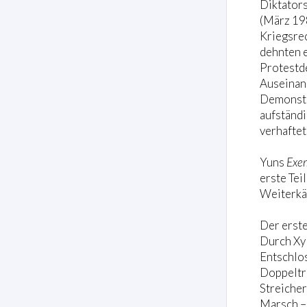
Diktator
(März 198
Kriegsrec
dehnten e
Protestd
Auseinan
Demonstra
aufständ
verhaftet,
Yuns
Exe
erste Tei
Weiterkäm
Der erste
Durch Xyl
Entschlos
Doppeltri
Streicher
Marsch –