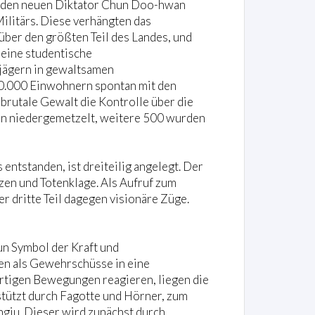
h den neuen Diktator Chun Doo-hwan
ilitärs. Diese verhängten das
über den größten Teil des Landes, und
 eine studentische
jägern in gewaltsamen
00.000 Einwohnern spontan mit den
brutale Gewalt die Kontrolle über die
en niedergemetzelt, weitere 500 wurden
ntstanden, ist dreiteilig angelegt. Der
tzen und Totenklage. Als Aufruf zum
 dritte Teil dagegen visionäre Züge.
Yun Symbol der Kraft und
den als Gewehrschüsse in eine
tartigen Bewegungen reagieren, liegen die
rstützt durch Fagotte und Hörner, zum
ju. Dieser wird zunächst durch