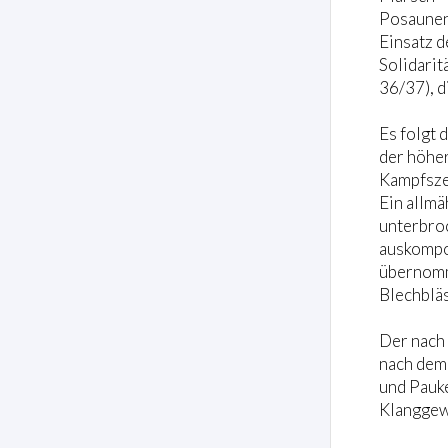
Posaunen
Einsatz d
Solidarit
36/37), d
Es folgt 
der höher
Kampfsze
Ein allmä
unterbroc
auskompon
übernomm
Blechbläs
Der nach 
nach dem 
und Pauke
Klanggewe