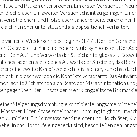
. Tube und Pauken unterbrochen. Ein erster Versuch zur Neuf
er Blechbläser. Ein zweiter Versuch scheint zu gelingen: Einer
ät von Streichern und Holzbläsern, andererseits durch einen 
ie sich nun eher unterstützend als oppositionell verhalten.
die variierte Wiederkehr des Beginns (T. 47). Der Ton
G
erschei
en Oktav, die für Yun eine höhere Stufe symbolisiert. Der Appe
ne: Dem Auf- und Vorwärts der Streicher folgt das Zurückwei
hliches, aber entschiedenes Aufwärts der Streicher, das Befr
hen; eine zweite Kampfszene schließt sich an, zunächst durch 
iert. In dieser werden die Konflikte verschärft: Das Aufwärt
en; schließlich stehen sich Reste der Marschintonation und
er gegenüber. Der Einsatz der Mehrklangpeitsche Bak markie
einer Steigerungsdramaturgie konzipierte langsame Mitteltei
Massaker. Einer Phase scheinbarer Lähmung folgt das Erwache
n kulminiert. Ein
Lamentoso
der Streicher und Holzbläser, Kla
be, in das Hornrufe eingesenkt sind, beschließen den langsa