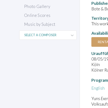
Publishe
Photo Gallery
Bote & B
Online Scores
Territor
This work
Music by Subject
Availabil
RENT
Urauffü
08/05/1
Köln
Kölner R
Program
English
Yuns
Exe
Volksauf