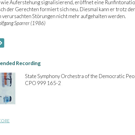
wie Auferstehung signalisierend, eröffnet eine Runfintonatio
h der Gerechten formiert sich neu. Diesmal kann er trotz der 
 verursachten Störungen nicht mehr aufgehalten werden.
lfgang Sparrer (1986)
nded Recording
State Symphony Orchestra of the Democratic Peo
CPO 999 165-2
CORE