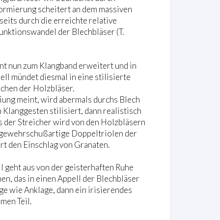
ormierung scheitert an dem massiven
seits durch die erreichte relative
Funktionswandel der Blechbläser (T.
nt nun zum Klangband erweitert und in
ll mündet diesmal in eine stilisierte
chen der Holzbläser.
eiung meint, wird abermals durchs Blech
Klanggesten stilisiert, dann realistisch
s der Streicher wird von den Holzbläsern
 gewehrschußartige Doppeltriolen der
rt den Einschlag von Granaten.
l geht aus von der geisterhaften Ruhe
n, das in einen Appell der Blechbläser
ge wie Anklage, dann ein irisierendes
men Teil.