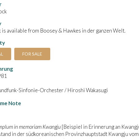
r
ock
y
 is available from Boosey & Hawkes in der ganzen Welt.
ity
AL
FOR SALE
hrung
981
undfunk-Sinfonie-Orchester / Hiroshi Wakasugi
me Note
mplum in memoriam Kwangju
[Beispiel in Erinnerung an Kwangju
stand in der südkoreanischen Provinzhauptstadt Kwangju vo