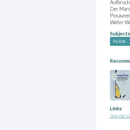
Aufbruch 
Der Marsc
Posaunen
Walter-Wo
Subjects
Politik
Recomme
Links
ONLINE S