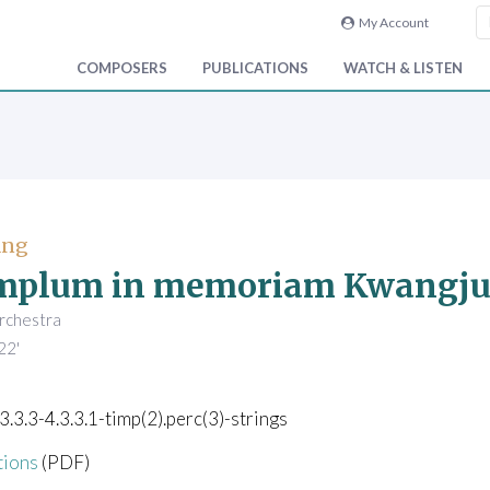
My Account
COMPOSERS
PUBLICATIONS
WATCH & LISTEN
ang
mplum in memoriam Kwangj
orchestra
22'
.3.3.3-4.3.3.1-timp(2).perc(3)-strings
tions
(PDF)