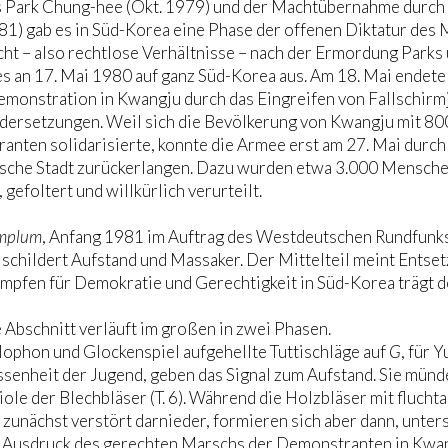
s Park Chung-hee (Okt. 1979) und der Machtübernahme durc
1) gab es in Süd-Korea eine Phase der offenen Diktatur des M
ht – also rechtlose Verhältnisse – nach der Ermordung Parks 
s an 17. Mai 1980 auf ganz Süd-Korea aus. Am 18. Mai endete
emonstration in Kwangju durch das Eingreifen von Fallschirm
dersetzungen. Weil sich die Bevölkerung von Kwangju mit 8
nten solidarisierte, konnte die Armee erst am 27. Mai durch 
ische Stadt zurückerlangen. Dazu wurden etwa 3.000 Mensch
 gefoltert und willkürlich verurteilt.
mplum
, Anfang 1981 im Auftrag des Westdeutschen Rundfunks e
l schildert Aufstand und Massaker. Der Mittelteil meint Entse
pfen für Demokratie und Gerechtigkeit in Süd-Korea trägt der
 Abschnitt verläuft im großen in zwei Phasen.
ophon und Glockenspiel aufgehellte Tuttischläge auf
G
, für 
senheit der Jugend, geben das Signal zum Aufstand. Sie mün
ole der Blechbläser (T. 6). Während die Holzbläser mit fluch
 zunächst verstört darnieder, formieren sich aber dann, unte
 Ausdruck des gerechten Marschs der Demonstranten in Kwang