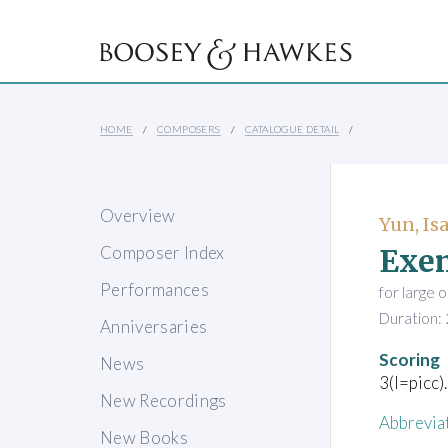
HOME
COMPOSERS
CATALOGUE DETAIL
Overview
Yun, Is
Exe
Composer Index
Performances
for large 
Duration: 
Anniversaries
Scoring
News
3(I=picc)
New Recordings
Abbrevia
New Books