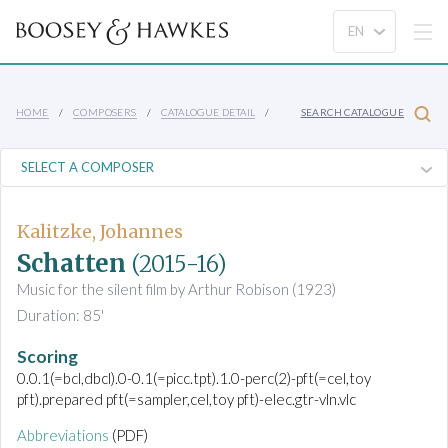
HOME
COMPOSERS
CATALOGUE DETAIL
SEARCH CATALOGUE
Kalitzke, Johannes
Schatten
(2015-16)
Music for the silent film by Arthur Robison (1923)
Duration: 85'
Scoring
0.0.1(=bcl,dbcl).0-0.1(=picc.tpt).1.0-perc(2)-pft(=cel,toy
pft).prepared pft(=sampler,cel,toy pft)-elec.gtr-vln.vlc
Abbreviations
(PDF)