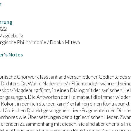
r
hrung
022
 Magdeburg
gische Philharmonie / Donka Miteva
r's Notes
onische Chorwerk lässt anhand verschiedener Gedichte des s
Dichters Dr. Wahid Nader eine/n Flüchtende/n während seiner/
esbos/Magdeburg führt, in einen Dialog mit der syrischen Hei
r gesungen. Die Antworten der Heimat auf die immer wiederk
 Kokon, in dem ich sterben kann?‘ erfahren einen Kontrapun
nal äolischen Dialekt gesungenen Lied-Fragmenten der Dichte
rchores wie Übersetzungen der altgriechischen Lieder. Zwar 
renden Zusammenhang mit diesen, sie sind aber eher als in 
 Flüchtlingslagern hineinwehende Relikte einer Zeit zu verst