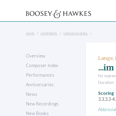
HOME
COMPOSERS
CATALOGUE DETAIL
Overview
Lange, 
...i
Composer Index
Performances
for sopran
Duration: 
Anniversaries
Scoring
News
3.3.3.3-4
New Recordings
Abbrevia
New Books