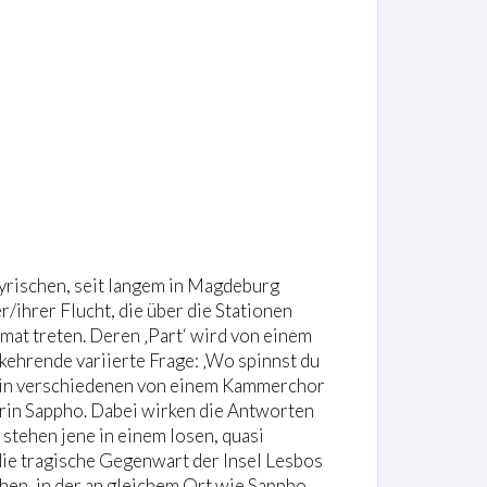
yrischen, seit langem in Magdeburg
ihrer Flucht, die über die Stationen
mat treten. Deren ‚Part‘ wird von einem
ehrende variierte Frage: ‚Wo spinnst du
kt in verschiedenen von einem Kammerchor
rin Sappho. Dabei wirken die Antworten
stehen jene in einem losen, quasi
die tragische Gegenwart der Insel Lesbos
ehen, in der an gleichem Ort wie Sappho