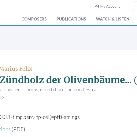
My Account
COMPOSERS
PUBLICATIONS
WATCH & LISTEN
Marius Felix
m Zündholz der Olivenbäume...
o, children's chorus, mixed chorus and orchestra
13'
.3.3.1-timp.perc-hp-cel(=pft)-strings
tions
(PDF)