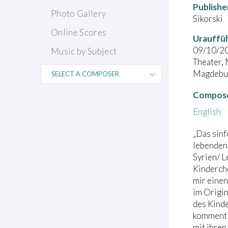
Publishe
Photo Gallery
Sikorski
Online Scores
Urauffü
09/10/2
Music by Subject
Theater,
Magdebur
Compose
English
„Das sinf
lebenden 
Syrien/ L
Kindercho
mir einen
im Origi
des Kinde
kommentie
mit ihren