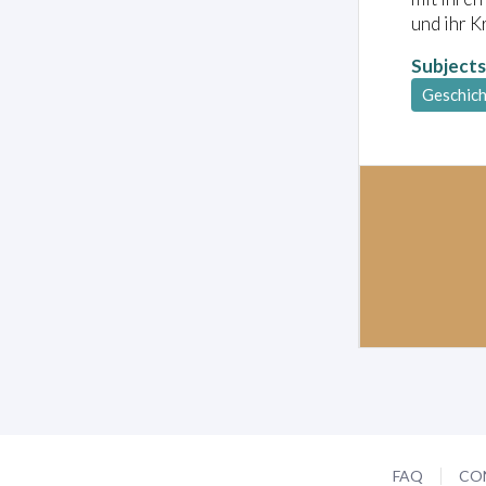
und ihr K
Subjects
Geschic
FAQ
CO