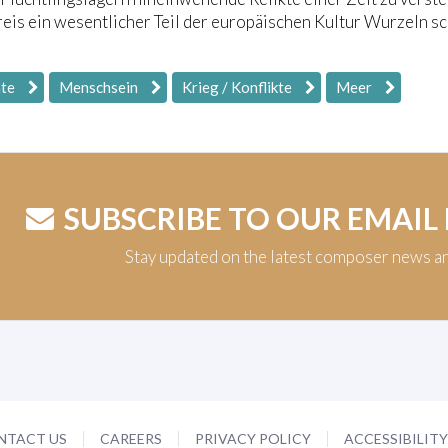
reis ein wesentlicher Teil der europäischen Kultur Wurzeln sc
hte
Menschsein
Krieg / Konflikte
Meer
SUBSCRIBE TO OUR EMAIL
Stay updated on the latest composer news a
NTACT US
CAREERS
PRIVACY POLICY
ACCESSIBILIT