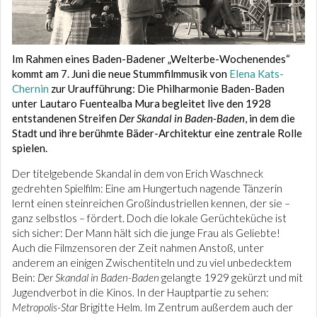
Im Rahmen eines Baden-Badener „Welterbe-Wochenendes“
kommt am 7. Juni die neue Stummfilmmusik von
Elena Kats-
Chernin
zur Uraufführung: Die Philharmonie Baden-Baden
unter Lautaro Fuentealba Mura begleitet live den 1928
entstandenen Streifen
Der Skandal in Baden-Baden
, in dem die
Stadt und ihre berühmte Bäder-Architektur eine zentrale Rolle
spielen.
Der titelgebende Skandal in dem von Erich Waschneck
gedrehten Spielfilm: Eine am Hungertuch nagende Tänzerin
lernt einen steinreichen Großindustriellen kennen, der sie –
ganz selbstlos – fördert. Doch die lokale Gerüchteküche ist
sich sicher: Der Mann hält sich die junge Frau als Geliebte!
Auch die Filmzensoren der Zeit nahmen Anstoß, unter
anderem an einigen Zwischentiteln und zu viel unbedecktem
Bein:
Der Skandal in Baden-Baden
gelangte 1929 gekürzt und mit
Jugendverbot in die Kinos. In der Hauptpartie zu sehen:
Metropolis-Star
Brigitte Helm. Im Zentrum außerdem auch der