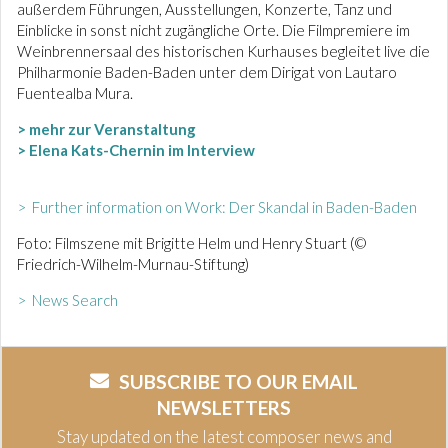
außerdem Führungen, Ausstellungen, Konzerte, Tanz und
Einblicke in sonst nicht zugängliche Orte. Die Filmpremiere im
Weinbrennersaal des historischen Kurhauses begleitet live die
Philharmonie Baden-Baden unter dem Dirigat von Lautaro
Fuentealba Mura.
> mehr zur Veranstaltung
> Elena Kats-Chernin im Interview
> Further information on Work: Der Skandal in Baden-Baden
Foto: Filmszene mit Brigitte Helm und Henry Stuart (©
Friedrich-Wilhelm-Murnau-Stiftung)
> News Search
SUBSCRIBE TO OUR EMAIL
NEWSLETTERS
Stay updated on the latest composer news and