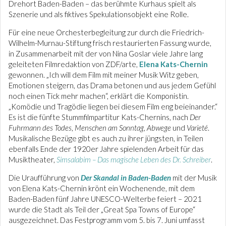
Drehort Baden-Baden – das berühmte Kurhaus spielt als
Szenerie und als fiktives Spekulationsobjekt eine Rolle.
Für eine neue Orchesterbegleitung zur durch die Friedrich-
Wilhelm-Murnau-Stiftung frisch restaurierten Fassung wurde,
in Zusammenarbeit mit der von Nina Goslar viele Jahre lang
geleiteten Filmredaktion von ZDF/arte,
Elena Kats-Chernin
gewonnen. „Ich will dem Film mit meiner Musik Witz geben,
Emotionen steigern, das Drama betonen und aus jedem Gefühl
noch einen Tick mehr machen“, erklärt die Komponistin.
„Komödie und Tragödie liegen bei diesem Film eng beieinander.“
Es ist die fünfte Stummfilmpartitur Kats-Chernins, nach
Der
Fuhrmann des Todes
,
Menschen am Sonntag
,
Abwege
und
Varieté
.
Musikalische Bezüge gibt es auch zu ihrer jüngsten, in Teilen
ebenfalls Ende der 1920er Jahre spielenden Arbeit für das
Musiktheater,
Simsalabim – Das magische Leben des Dr. Schreiber
.
Die Uraufführung von
Der Skandal in Baden-Baden
mit der Musik
von Elena Kats-Chernin krönt ein Wochenende, mit dem
Baden-Baden fünf Jahre UNESCO-Welterbe feiert – 2021
wurde die Stadt als Teil der „Great Spa Towns of Europe“
ausgezeichnet. Das Festprogramm vom 5. bis 7. Juni umfasst