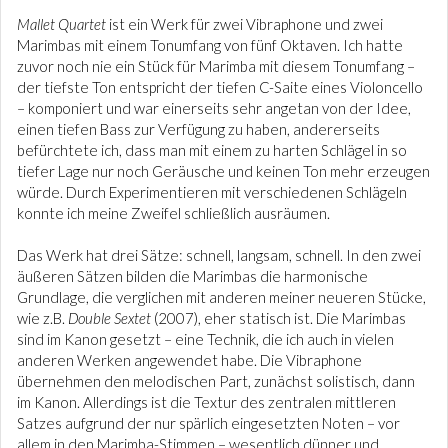
Mallet Quartet
ist ein Werk für zwei Vibraphone und zwei
Marimbas mit einem Tonumfang von fünf Oktaven. Ich hatte
zuvor noch nie ein Stück für Marimba mit diesem Tonumfang –
der tiefste Ton entspricht der tiefen C-Saite eines Violoncello
– komponiert und war einerseits sehr angetan von der Idee,
einen tiefen Bass zur Verfügung zu haben, andererseits
befürchtete ich, dass man mit einem zu harten Schlägel in so
tiefer Lage nur noch Geräusche und keinen Ton mehr erzeugen
würde. Durch Experimentieren mit verschiedenen Schlägeln
konnte ich meine Zweifel schließlich ausräumen.
Das Werk hat drei Sätze: schnell, langsam, schnell. In den zwei
äußeren Sätzen bilden die Marimbas die harmonische
Grundlage, die verglichen mit anderen meiner neueren Stücke,
wie z.B.
Double Sextet
(2007), eher statisch ist. Die Marimbas
sind im Kanon gesetzt – eine Technik, die ich auch in vielen
anderen Werken angewendet habe. Die Vibraphone
übernehmen den melodischen Part, zunächst solistisch, dann
im Kanon. Allerdings ist die Textur des zentralen mittleren
Satzes aufgrund der nur spärlich eingesetzten Noten – vor
allem in den Marimba-Stimmen – wesentlich dünner und