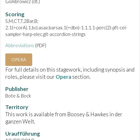
Gombrowicz (dt.)
Scoring
S,M,CT,T,2Bar,B;
2.1(=corA).1.bcl.asax.barsax.1(=dbn)-1.1.1.1-perc(2)-pft-cel-
sampler-harp-elec.git-accordion-strings
Abbreviations
(PDF)
OPERA
For full details on this stagework, including synopsis and
roles, please visit our
Opera
section.
Publisher
Bote & Bock
Territory
This work is available from Boosey & Hawkes in der
ganzen Welt.
Uraufführung