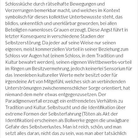
Schlossküche durch rätselhafte Bewegungen und
Verzerrungen bemerkbar macht, und welches im Kontext
symbolisch für dieses kollektive Unterbewusste steht, das
bildlos, unkenntlich und unerklärbar geworden, bei allen
Beteiligten namenloses Grauen erzeugt. Diese Angst führt in
letzter Konsequenz in verschiedene Stadien der
Selbstzerstörung. Da jeder auf seine Weise nur seinen
eigenen, meist kommerziellen Vorteil in seiner Beziehung zum
Schloss vor Augen hat (einem Schloss, in dem Tradition und
Kultur bewahrt werden), seinen eigenen Wettbewerbs-vorteil
im Ringen um Besitzvermehrung, jedoch keinerlei Sensorium für
das Innenleben kultureller Werte mehr besitzt oder für
irgendeine Art von Mitgefühl, welches sich an verbindenden
Unterströmungen zwischenmenschlicher Sorge orientiert, hat
niemand dem mehr etwas entgegenzusetzen. Der
Paradigmenverfall erzeugt ein entfremdetes Verhältnis zu
Tradition und Kultur. Selbstsucht und die Identifikation über
extreme Formen der Selbsterfahrung (Töten als Akt der
Identifikation) erscheinen als Bollwerke gegen die unwägbare
Gefahr des Selbstverlustes. Man ist reich, schön, und man
setzt alles daran, nicht das zu sein, was man aber tatsächlich