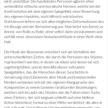
wird: unsichtbar. Die handelnden Personen agieren ohne
verbindliche ethische und moralische Normen, welche bei der
Konfrontation mit dem eigenen Spiegelbild, einer Bewertung
des eigenen Handelns, noch hilfreich sein könnten.
Stattdessen liefern sie sich allen möglichen Deformationen des
Ich-Bezugs und der Bereicherung aus: Man hetzt von Anreiz zu
Anreiz, von Rolle zu Rolle, ohne selbst darin vorzukommen und
verfällt einer obsessiven Nomadenattitüde in einer Welt ohne
Halt.
Die Musik der
Besessenen
orientiert sich am Verhältnis der
unterschiedlichen Zeiten, die durch die Personen des Stückes
repräsentiert werden, in denen sie leben und denen sie sich
zugehörig fühlen, und an dem Bild dieses seltsamen
Spukgebildes, das die Menschen dieser Geschichte in
Verwirrung stürzt.Elemente alter Musik und kommerzieller
Medien verbinden sich mit der eigenen Klangsprache des
Komponisten zu einem Gewebe struktureller Beziehungen,
welches sich im Laufe des Stückes wie die Falten eines Tuchs,
eines Fächers, der sich langsam schließt und eine bildlose
Achse hinterlässt, formal zu einer Mitte verdichtet, die alles in
sich aufsaugt. Von haltloser Unruhe getrieben einerseits, von