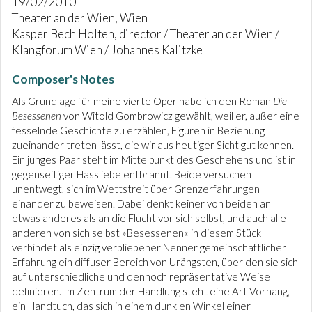
19/02/2010
Theater an der Wien, Wien
Kasper Bech Holten, director / Theater an der Wien /
Klangforum Wien / Johannes Kalitzke
Composer's Notes
Als Grundlage für meine vierte Oper habe ich den Roman
Die
Besessenen
von Witold Gombrowicz gewählt, weil er, außer eine
fesselnde Geschichte zu erzählen, Figuren in Beziehung
zueinander treten lässt, die wir aus heutiger Sicht gut kennen.
Ein junges Paar steht im Mittelpunkt des Geschehens und ist in
gegenseitiger Hassliebe entbrannt. Beide versuchen
unentwegt, sich im Wettstreit über Grenzerfahrungen
einander zu beweisen. Dabei denkt keiner von beiden an
etwas anderes als an die Flucht vor sich selbst, und auch alle
anderen von sich selbst »Besessenen« in diesem Stück
verbindet als einzig verbliebener Nenner gemeinschaftlicher
Erfahrung ein diffuser Bereich von Urängsten, über den sie sich
auf unterschiedliche und dennoch repräsentative Weise
definieren. Im Zentrum der Handlung steht eine Art Vorhang,
ein Handtuch, das sich in einem dunklen Winkel einer