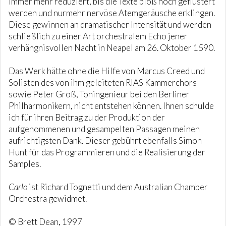
immer mehr reduziert, bis die Texte bloß noch geflüstert
werden und nurmehr nervöse Atemgeräusche erklingen.
Diese gewinnen an dramatischer Intensität und werden
schließlich zu einer Art orchestralem Echo jener
verhängnisvollen Nacht in Neapel am 26. Oktober 1590.
Das Werk hätte ohne die Hilfe von Marcus Creed und
Solisten des von ihm geleiteten RIAS Kammerchors
sowie Peter Groß, Toningenieur bei den Berliner
Philharmonikern, nicht entstehen können. Ihnen schulde
ich für ihren Beitrag zu der Produktion der
aufgenommenen und gesampelten Passagen meinen
aufrichtigsten Dank. Dieser gebührt ebenfalls Simon
Hunt für das Programmieren und die Realisierung der
Samples.
Carlo
ist Richard Tognetti und dem Australian Chamber
Orchestra gewidmet.
© Brett Dean, 1997