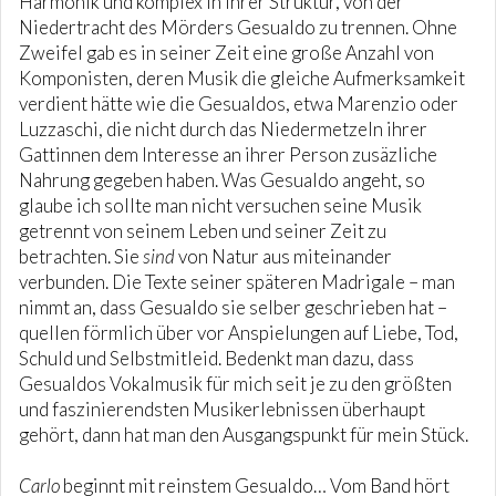
Harmonik und komplex in ihrer Struktur, von der
Niedertracht des Mörders Gesualdo zu trennen. Ohne
Zweifel gab es in seiner Zeit eine große Anzahl von
Komponisten, deren Musik die gleiche Aufmerksamkeit
verdient hätte wie die Gesualdos, etwa Marenzio oder
Luzzaschi, die nicht durch das Niedermetzeln ihrer
Gattinnen dem Interesse an ihrer Person zusäzliche
Nahrung gegeben haben. Was Gesualdo angeht, so
glaube ich sollte man nicht versuchen seine Musik
getrennt von seinem Leben und seiner Zeit zu
betrachten. Sie
sind
von Natur aus miteinander
verbunden. Die Texte seiner späteren Madrigale – man
nimmt an, dass Gesualdo sie selber geschrieben hat –
quellen förmlich über vor Anspielungen auf Liebe, Tod,
Schuld und Selbstmitleid. Bedenkt man dazu, dass
Gesualdos Vokalmusik für mich seit je zu den größten
und faszinierendsten Musikerlebnissen überhaupt
gehört, dann hat man den Ausgangspunkt für mein Stück.
Carlo
beginnt mit reinstem Gesualdo… Vom Band hört