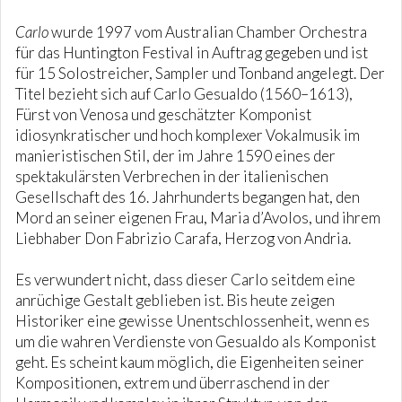
Carlo
wurde 1997 vom Australian Chamber Orchestra
für das Huntington Festival in Auftrag gegeben und ist
für 15 Solostreicher, Sampler und Tonband angelegt. Der
Titel bezieht sich auf Carlo Gesualdo (1560–1613),
Fürst von Venosa und geschätzter Komponist
idiosynkratischer und hoch komplexer Vokalmusik im
manieristischen Stil, der im Jahre 1590 eines der
spektakulärsten Verbrechen in der italienischen
Gesellschaft des 16. Jahrhunderts begangen hat, den
Mord an seiner eigenen Frau, Maria d’Avolos, und ihrem
Liebhaber Don Fabrizio Carafa, Herzog von Andria.
Es verwundert nicht, dass dieser Carlo seitdem eine
anrüchige Gestalt geblieben ist. Bis heute zeigen
Historiker eine gewisse Unentschlossenheit, wenn es
um die wahren Verdienste von Gesualdo als Komponist
geht. Es scheint kaum möglich, die Eigenheiten seiner
Kompositionen, extrem und überraschend in der