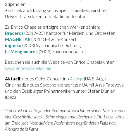
Stipendien
• schrieb auch bislang sechs Spielfilmmusiken, wirkt als
Universtitätsdozent und Radiomoderator
Zu Enrico Chapelas erfolgreichen Werken zählen:
Braceros
(2019–20) Kantate für Mariachi und Orchester
MAGNETAR
(2011) E-Cello-Konzert
ínguesu
(2003) Symphonische Dichtung
La Mengambrea
(2002) Saxophonquartett
Besuchen sie auch die Website von Enrico Chapela unter
www.enricochapela.com
Aktuell
: neues Cello-Concertino
Alebrije
(UA 8. Aug in
Cincinnati); neues Saxophonkonzert zur UA mit Asya Fateyeva
und den Duisburger Philharmonikern unter Stefan Blunier
(Dez.)
"Enrico ist ein aufregender Komponist, weil hinter seiner Musik immer
eine Geschichte steckt. Seine eingehende Recherche führt dazu, dass
am Ende jede Note auf dem Papier ihren begründeten Platz hat." –
Alondra de la Parra