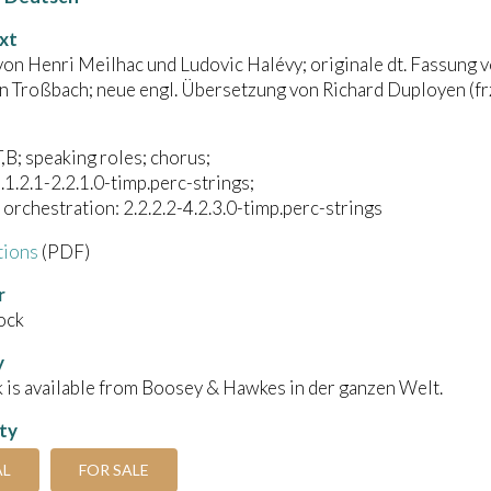
xt
von Henri Meilhac und Ludovic Halévy; originale dt. Fassung 
n Troßbach; neue engl. Übersetzung von Richard Duployen (frz.,
B; speaking roles; chorus;
).1.2.1-2.2.1.0-timp.perc-strings;
orchestration: 2.2.2.2-4.2.3.0-timp.perc-strings
tions
(PDF)
r
ock
y
 is available from Boosey & Hawkes in der ganzen Welt.
ity
AL
FOR SALE