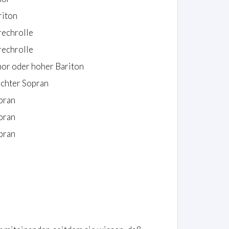
riton
rechrolle
rechrolle
nor oder hoher Bariton
ichter Sopran
pran
pran
pran