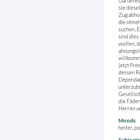
Gardefeu 
sie diese
Zug abhol
die ohneh
suchen. E
sind dies
wollen, d
ahnungslo
willkomme
jetzt Fre
dessen Ro
Dépendanc
unterzubr
Gesellsch
die Fäden
Herren un
Moods
heiter, p
Subjects