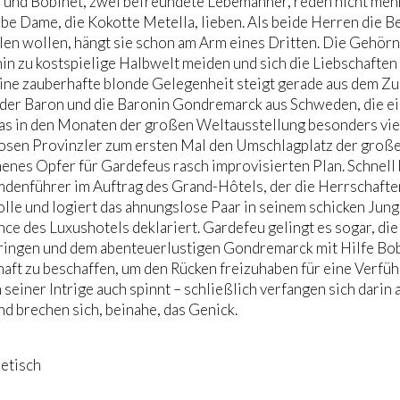
und Bobinet, zwei befreundete Lebemänner, reden nicht mehr
lbe Dame, die Kokotte Metella, lieben. Als beide Herren die B
en wollen, hängt sie schon am Arm eines Dritten. Die Gehörn
in zu kostspielige Halbwelt meiden und sich die Liebschaften
ine zauberhafte blonde Gelegenheit steigt gerade aus dem Zug,
 der Baron und die Baronin Gondremarck aus Schweden, die ei
as in den Monaten der großen Weltausstellung besonders viel
sen Provinzler zum ersten Mal den Umschlagplatz der großen 
nes Opfer für Gardefeus rasch improvisierten Plan. Schnell b
mdenführer im Auftrag des Grand-Hôtels, der die Herrschaften
lle und logiert das ahnungslose Paar in seinem schicken Jungg
e des Luxushotels deklariert. Gardefeu gelingt es sogar, di
ingen und dem abenteuerlustigen Gondremarck mit Hilfe Bobi
aft zu beschaffen, um den Rücken freizuhaben für eine Verfüh
 seiner Intrige auch spinnt – schließlich verfangen sich darin 
d brechen sich, beinahe, das Genick.
oetisch