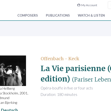
My Account
COMPOSERS
PUBLICATIONS
WATCH & LISTEN
Offenbach - Keck
La Vie parisienne (
edition)
(Pariser Leben
Opéra-bouffe in five or four acts
a Hellberg
a Stockholm, 2001,
Duration: 180 minutes
Edmund
an Bjerking
Deutsch