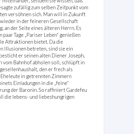
 miteinander, seitdem sie wissen, daß
esagte zufällig zum selben Zeitpunkt vom
ten versöhnen sich. Man will in Zukunft
 wieder in der feineren Gesellschaft
 an der Seite eines älteren Herrn. Es
n paar Tage „Pariser Leben“ genießen
e Attraktionen bietet. Da die
Illusionen betreten, sind sie ein
esticht er seinen alten Diener Joseph,
 vom Bahnhof abholen soll, schlüpft in
esellenhaushalt, den er frech als
e Eheleute in getrennten Zimmern
nets Einladungen in die „feine“
rung der Baronin. So raffiniert Gardefeu
all die lebens- und liebeshungrigen