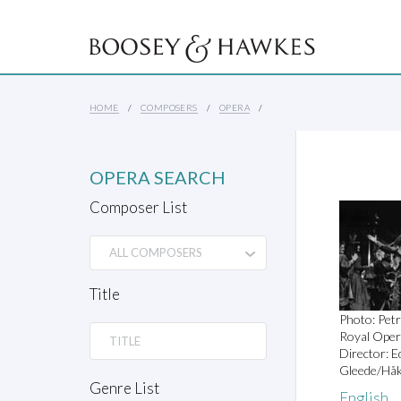
HOME
COMPOSERS
OPERA
OPERA SEARCH
Composer List
Title
Photo: Petr
Royal Oper
Director: 
Gleede/Håk
Genre List
English