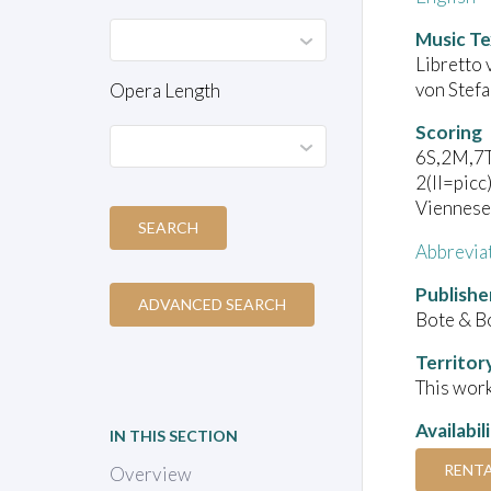
Music Te
Libretto 
von Stefa
Opera Length
Scoring
6S,2M,7T,
2(II=picc
Viennese 
SEARCH
Abbrevia
Publishe
ADVANCED SEARCH
Bote & B
Territor
This work
Availabil
IN THIS SECTION
RENT
Overview