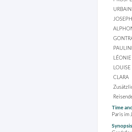
URBAIN
JOSEP
ALPHO
GONTR
PAULIN
LÉONIE
LOUISE
CLARA
Zusätzli
Reisende
Time and
Paris im
Synopsi