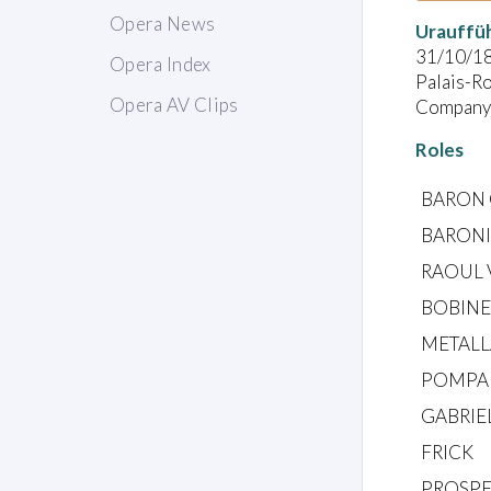
Opera News
Urauffü
31/10/1
Opera Index
Palais-Ro
Opera AV Clips
Company
Roles
BARON
BARONI
RAOUL 
BOBINE
METALL
POMPA 
GABRIE
FRICK
PROSP