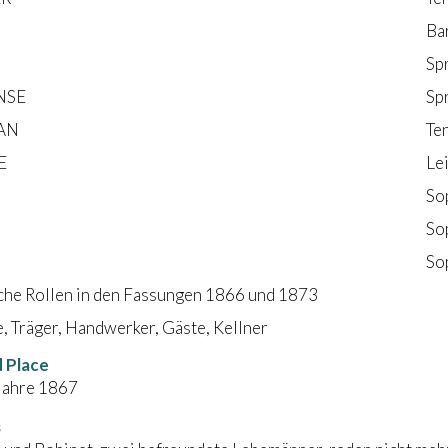
Ba
H
Sp
NSE
Sp
AN
Te
E
Le
So
So
So
che Rollen in den Fassungen 1866 und 1873
, Träger, Handwerker, Gäste, Kellner
 Place
 Jahre 1867
s