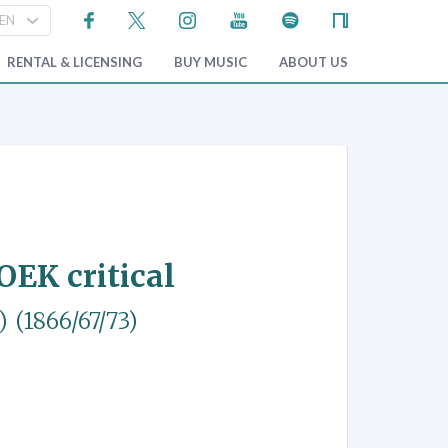
RENTAL & LICENSING
BUY MUSIC
ABOUT US
OEK critical
)
(1866/67/73)