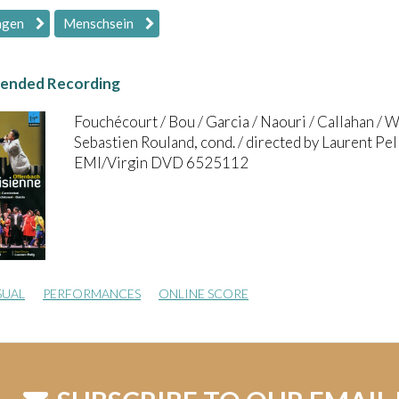
ngen
Menschsein
nded Recording
Fouchécourt / Bou / Garcia / Naouri / Callahan / 
Sebastien Rouland, cond. / directed by Laurent Pe
EMI/Virgin DVD 6525112
SUAL
PERFORMANCES
ONLINE SCORE