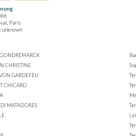
hrung
866
yal, Paris
: unknown
 GONDREMARCK
Ba
N CHRISTINE
So
VON GARDEFEU
Te
T CHICARD
Te
A
Me
DI MATADORES
Te
LE
Le
Te
ER
Te