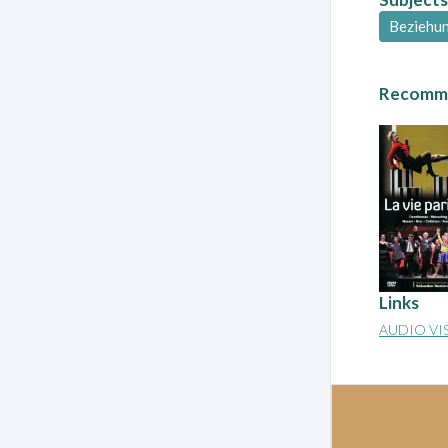
Beziehu
Recomme
Links
AUDIO VI