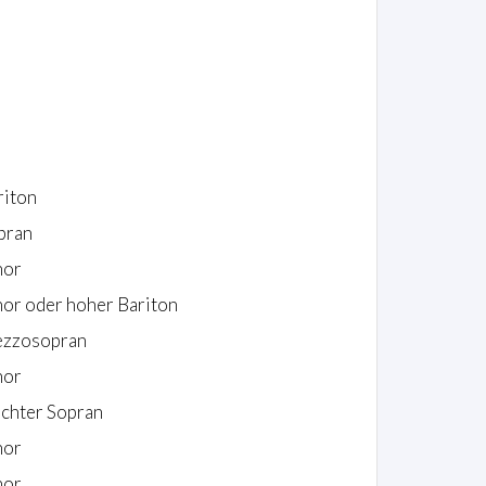
riton
pran
nor
nor oder hoher Bariton
zzosopran
nor
ichter Sopran
nor
nor