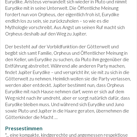
Eurydike. Aristeus verwandelt sich wieder in Pluto und nimmt
Eurydike mit in seine Unterwelt. Die Öffentliche Meinung
fordert nun von Orpheus, der eigentlich froh ist, Eurydike
endlich los zu sein, sie zurückzuholen – so wie es die
Mythologie vorschreibt. Aus Angst um seinen Ruf macht sich
Orpheus deshalb auf den Weg zu Jupiter.
Der besteht auf der Vorbildfunktion der Götterwelt und
begibt sich samt Familie, Orpheus und Öffentlicher Meinung in
den Keller, um Eurydike zu suchen, da Pluto ihm gegenüber die
Entführung abstreitet. Während alle anderen Party machen,
findet Jupiter Eurydike – und verspricht ihr, sie mit zu sich in die
Götterwelt zu nehmen. Heimlich wollen sie die Party verlassen,
werden aber entdeckt. Jupiter bestimmt nun, dass Orpheus
Eurydike mit nach Hause nehmen darf, wenn er sich auf dem
Weg nicht nach ihr umdreht, aber er sorgt natürlich dafür, dass
Eurydike bleiben muss. Und während sich Eurydike und Juno
sowie Pluto und Jupiter in die Haare geraten, übernehmen die
Götterkinder die Macht …
Pressestimmen
"... eine kompakte, kindgerechte und angemessen respektlose