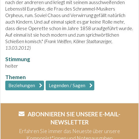
nach der andreren und kriegt mit seinem ausschweifenden
Lebensstil Eurydike, die Frau des Schrammel-Musikers
Orpheus, rum. Soviel Chaos und Verwirrung gefällt natürlich
auch Kindern. Und auf einmal spielt es gar keine Rolle mehr,
dass diese Operette schon im Jahre 1858 uraufgeführt wurde.
Auf einmal ist sie hoch modern und zum sprichwörtlichen
Schießen komisch."
(Frank Weiffen, Kölner Stadtanzeiger,
13.03.2012)
Stimmung
heiter
Themen
Beziehungen
Legenden / Sagen
ABONNIEREN SIE UNSERE E-MAIL-
NEWSLETTER
Erfahren Sie immer das Neueste über unsere
Komponist*innen und Notenausgaben