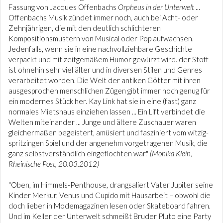
Fassung von Jacques Offenbachs
Orpheus in der Unterwelt
...
Offenbachs Musik zündet immer noch, auch bei Acht- oder
Zehnjährigen, die mit den deutlich schlichteren
Kompositionsmustern von Musical oder Pop aufwachsen.
Jedenfalls, wenn sie in eine nachvollziehbare Geschichte
verpackt und mit zeitgemäßem Humor gewürzt wird. der Stoff
ist ohnehin sehr viel älter und in diversen Stilen und Genres
verarbeitet worden. Die Welt der antiken Götter mit ihren
ausgesprochen menschlichen Zügen gibt immer noch genug für
ein modernes Stück her. Kay Link hat sie in eine (fast) ganz
normales Mietshaus einziehen lassen ... Ein Lift verbindet die
Welten miteinander ... Junge und ältere Zuschauer waren
gleichermaßen begeistert, amüsiert und fasziniert vom witzig-
spritzingen Spiel und der angenehm vorgetragenen Musik, die
ganz selbstverständlich eingeflochten war."
(Monika Klein,
Rheinische Post, 20.03.2012)
"Oben, im Himmels-Penthouse, drangsaliert Vater Jupiter seine
Kinder Merkur, Venus und Cupido mit Hausarbeit – obwohl die
doch lieber in Modemagazinen lesen oder Skateboard fahren.
Und im Keller der Unterwelt schmeißt Bruder Pluto eine Party