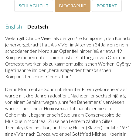
SCHLAGLICHT
BIOGRAPHIE
PORTRÄT
English
Deutsch
Vielen gilt Claude Vivier als der größte Komponist, den Kanada
je hervorgebracht hat. Als Vivier im Alter von 34 Jahren einem
schockierenden Mord zum Opfer fiel, hinterließ er etwa 49
Kompositionen unterschiedlichster Gattungen, von Oper und
Orchesterwerken bis zu kammermusikalischen Werken. György
Ligeti nannte ihn den „herausragenden französischen
Komponisten seiner Generation“.
Der in Montréal als Sohn unbekannter Eltern geborene Vivier
wurde mit drei Jahren adoptiert. Nachdem er sechzehnjährig
von einem Seminar wegen „unreifen Benehmens“ verwiesen
wurde – aus seiner Homosexualität machte er nie ein
Geheimnis –, begann er sein Studium am Conservatoire de
Musique in Montréal. Zu seinen Lehrern zählten Gilles
Tremblay (Komposition) und Irving Heller (Klavier). Im Jahr 1971
ging Vivier nach Europa, wo er bei Gottfried Michael Koenig in