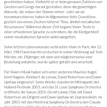
geschrieben haben. Vielleicht ist er beim genauen Zuhören von
Glocken und Gongs darauf gestoßen, denn die gewichtigen
Akkorde, die neben der Stimme einher- oder um sie
herummarschieren, haben im Allgemeinen tiefe Grundtöne,
gestört von einem Zischen höherer Töne, ähnlich metallischer
Resonanzen.“ Während dieser Zeit begann Vivier, Texte in
einer erfundenen Sprache zu schreiben, die die Einzigartikeit
seiner musikalischen Sprache widerspiegelten.
Seine letzten Lebensmonate verbrachte Vivier in Paris. Am 12.
März 1983 fand man ihn erstochen in seiner Wohnung auf. Sein
Mörder, ein 19jähriger, mit dem sich möglicherweise eine
Beziehung anbahnte, wurde später gefaßt und verurteilt.
Für Viviers Musik haben sich unter anderem Mauricio Kagel,
Kent Nagano, Reinbert de Leeuw, David Robertson und Dawn
Upshaw eingesetzt. Seine Werke standen im Mittelpunkt des
Holland-Festivals 2005, und das St. Louis Symphony Orchestra
eröffnete die Saison 2005–06 mit
Lonely Child
, mit David
Robertson als Dirigent und Dawn Upshaw als Sopransolistin. Im
Jahr 2005 rief das Montréal Symphony Orchestra den Claude