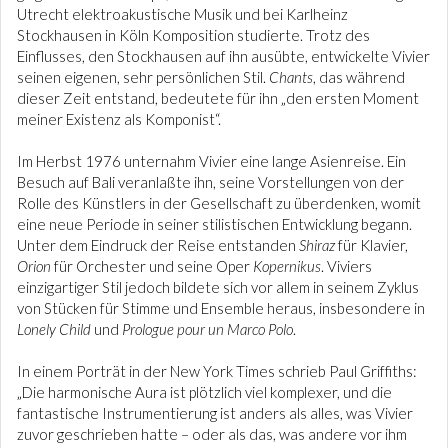
Utrecht elektroakustische Musik und bei Karlheinz
Stockhausen in Köln Komposition studierte. Trotz des
Einflusses, den Stockhausen auf ihn ausübte, entwickelte Vivier
seinen eigenen, sehr persönlichen Stil.
Chants
, das während
dieser Zeit entstand, bedeutete für ihn „den ersten Moment
meiner Existenz als Komponist“.
Im Herbst 1976 unternahm Vivier eine lange Asienreise. Ein
Besuch auf Bali veranlaßte ihn, seine Vorstellungen von der
Rolle des Künstlers in der Gesellschaft zu überdenken, womit
eine neue Periode in seiner stilistischen Entwicklung begann.
Unter dem Eindruck der Reise entstanden
Shiraz
für Klavier,
Orion
für Orchester und seine Oper
Kopernikus
. Viviers
einzigartiger Stil jedoch bildete sich vor allem in seinem Zyklus
von Stücken für Stimme und Ensemble heraus, insbesondere in
Lonely Child
und
Prologue pour un Marco Polo
.
In einem Porträt in der New York Times schrieb Paul Griffiths:
„Die harmonische Aura ist plötzlich viel komplexer, und die
fantastische Instrumentierung ist anders als alles, was Vivier
zuvor geschrieben hatte – oder als das, was andere vor ihm