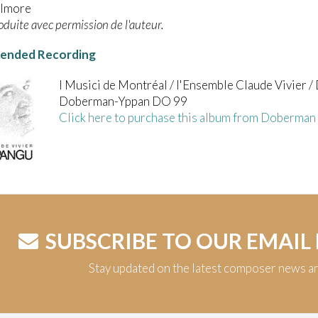
ilmore
duite avec permission de l'auteur.
nded Recording
I Musici de Montréal / l'Ensemble Claude Vivier /
Doberman-Yppan DO 99
Click here to purchase this album from Doberman 
SUBSCRIBE TO OUR EMAIL
Stay updated on the latest composer news a