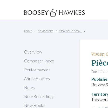
HOME
COMPOSERS
CATALOGUE DETAIL
Overview
Vivier,
Pièc
Composer Index
Performances
Duration: 
Anniversaries
Publishe
Boosey &
News
Territor
New Recordings
This work
New Books