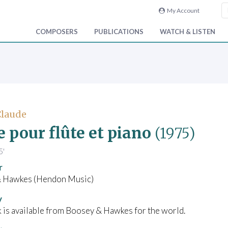
My Account
COMPOSERS
PUBLICATIONS
WATCH & LISTEN
 Claude
e pour flûte et piano
(1975)
5'
r
 Hawkes (Hendon Music)
y
 is available from Boosey & Hawkes for the world.