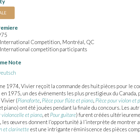
ity
ALE
remiere
975
 International Competition, Montréal, QC
International competition participants
me Note
eutsch
ne 1974, Vivier reçoit la commande des huit pièces pour le co
en 1975, un des événements les plus prestigieux du Canada, p
 Vivier (
Pianoforte
,
Pièce pour flûte et piano
,
Pièce pour violon et 
t piano) ont été jouées pendant la finale du concours. Les autr
 violoncelle et piano
, et
Pour guitare
) furent créées ultérieurem
 les œuvres donnent l’opportunité à l’interprète de montrer
n et clarinette
est une intrigante réminiscence des pièces comp