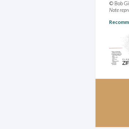
© Bob G
Note repro
Recomme