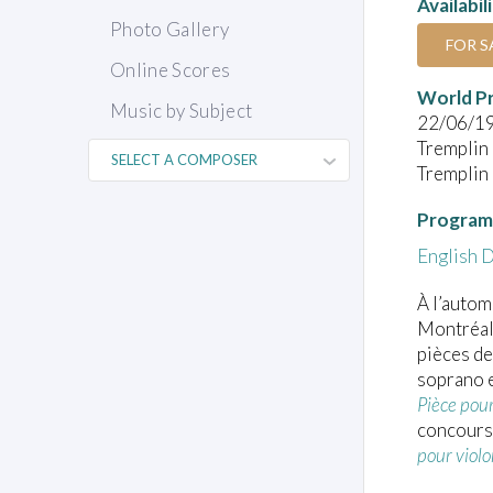
Availabil
Photo Gallery
FOR S
Online Scores
World P
Music by Subject
22/06/1
Tremplin
Tremplin 
Program
English
D
À l’autom
Montréal 
pièces de
soprano e
Pièce pour
concours,
pour violo